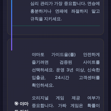
심리 관리가 가장 중요합니다. 연승에
흥분하거나 연패에 좌절하지 말고
규칙을 지키세요.
야마토 가이드을(를) 안전하게
즐기려면 검증된 사이트를
선택하세요. 운영 3년 이상, 신속한
입출금, 24시간 고객센터를
확인하세요.
오리지널 게임 제공 여부가
🎯 야마
중요합니다. ​가짜 게임은 확률이