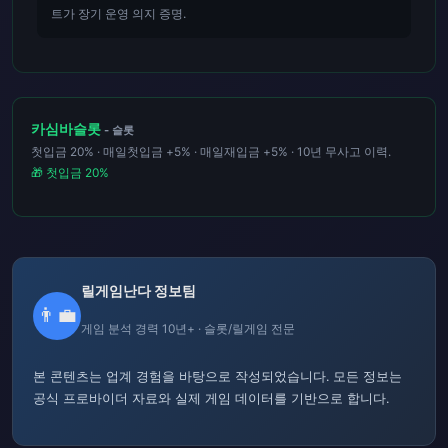
트가 장기 운영 의지 증명.
카심바슬롯
- 슬롯
첫입금 20% · 매일첫입금 +5% · 매일재입금 +5% · 10년 무사고 이력.
🎁 첫입금 20%
릴게임난다 정보팀
👨‍💼
게임 분석 경력 10년+ · 슬롯/릴게임 전문
본 콘텐츠는 업계 경험을 바탕으로 작성되었습니다. ​모든 정보는
공식 프로바이더 자료와 실제 게임 데이터를 기반으로 합니다.