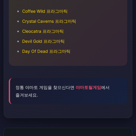
Coffee Wild 프라그마틱
Crystal Caverns 프라그마틱
Cleocatra 프라그마틱
Devil Gold 프라그마틱
Day Of Dead 프라그마틱
정통 야마토 게임을 찾으신다면
야마토릴게임
에서
즐겨보세요.