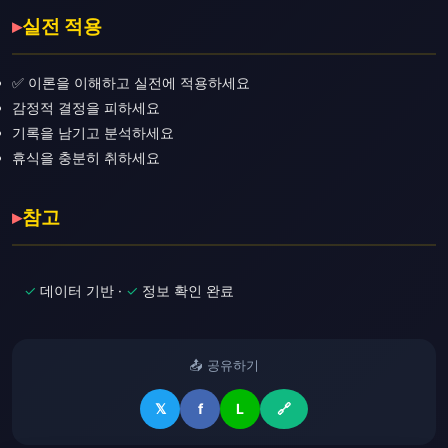
실전 적용
✅ 이론을 이해하고 실전에 적용하세요
감정적 결정을 피하세요
기록을 남기고 분석하세요
휴식을 충분히 취하세요
참고
✓
데이터 기반 ·
✓
정보 확인 완료
📤 공유하기
𝕏
f
L
🔗