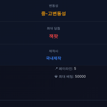
변동성
중-고변동성
최대 당첨
잭팟
제작사
국내제작
📍 페이라인:
5
💎 최대 베팅:
50000