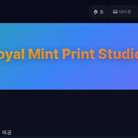
🏠 홈
🎰 야마토
oyal Mint Print Studi
 제공