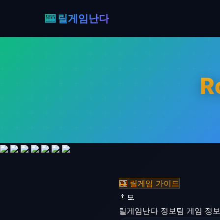
🎰 릴게임난다
R
🎰 릴게임 가이드
👨‍💻
릴게임난다 정보팀
게임 정보