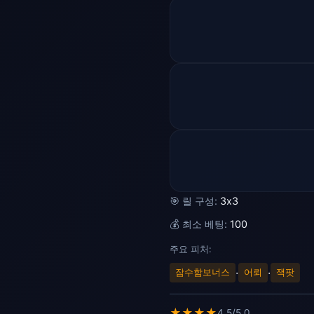
🎯 릴 구성:
3x3
💰 최소 베팅:
100
주요 피처:
·
·
잠수함보너스
어뢰
잭팟
★★★★
4.5/5.0