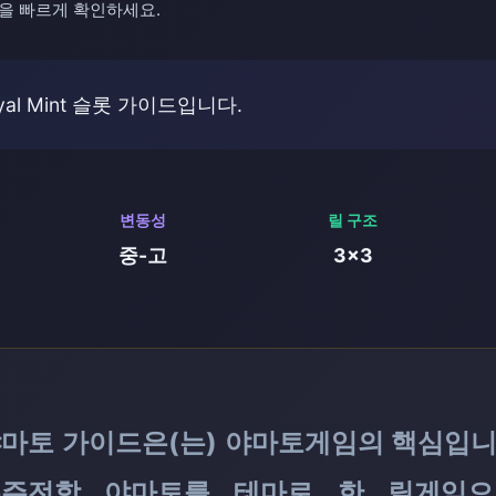
을 빠르게 확인하세요.
 Royal Mint 슬롯 가이드입니다.
변동성
릴 구조
중-고
3x3
마토 가이드은(는) 야마토게임의 핵심입니
우주전함
야마토
를 테마로 한 릴게임으