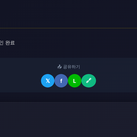
인 완료
📤 공유하기
𝕏
f
L
🔗