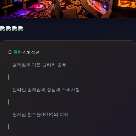
📑
목차
4개 섹션
릴게임의 기본 원리와 종류
|
온라인 릴게임의 장점과 주의사항
|
릴게임 환수율(RTP)의 이해
|