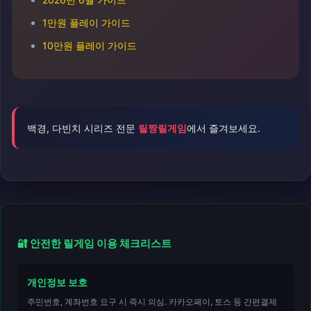
1만원 플레이 가이드
10만원 플레이 가이드
백경, 다빈치 시리즈 전문
릴짱릴게임
에서 즐겨보세요.
🔐 안전한 릴게임 이용 체크리스트
개인정보 보호
주민번호, 계좌번호 요구 시 즉시 의심. 카카오페이, 토스 등 간편결제