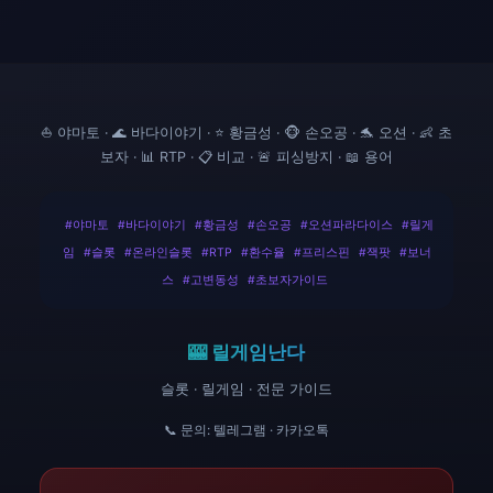
⛵ 야마토 · 🌊 바다이야기 · ⭐ 황금성 · 🐵 손오공 · 🐬 오션 · 👶 초
보자 · 📊 RTP · 📋 비교 · 🚨 피싱방지 · 📖 용어
#야마토
#바다이야기
#황금성
#손오공
#오션파라다이스
#릴게
임
#슬롯
#온라인슬롯
#RTP
#환수율
#프리스핀
#잭팟
#보너
스
#고변동성
#초보자가이드
🎰 릴게임난다
슬롯 · 릴게임 · 전문 가이드
📞 문의: 텔레그램 · 카카오톡