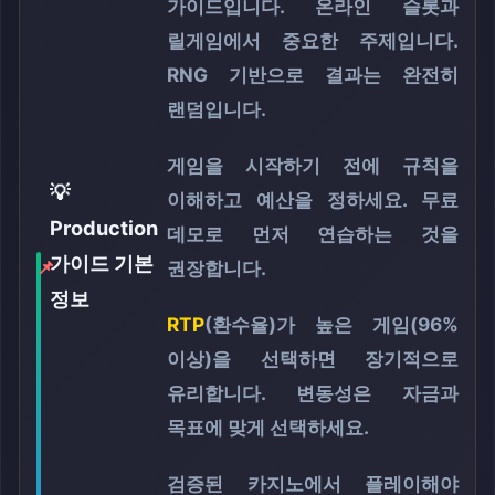
가이드입니다. ​온라인 슬롯과
릴게임
에서 중요한 주제입니다.
RNG 기반으로 결과는 완전히
랜덤입니다.
게임을 시작하기 전에 규칙을
💡
이해하고 예산을 정하세요. 무료
Production
데모로 먼저 연습하는 것을
가이드 기본
권장합니다.
정보
RTP
(환수율)가 높은 게임(96%
이상)을 선택하면 장기적으로
유리합니다. ​변동성은 자금과
목표에 맞게 선택하세요.
검증된 카지노에서 플레이해야