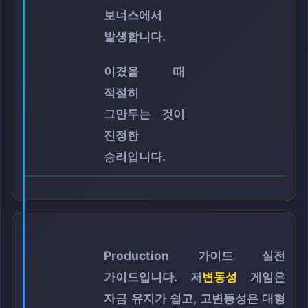
보너스에서
발생합니다.
이겼을 때
적절히
그만두는 것이
진정한
승리입니다.
Production 가이드 실전
가이드입니다. ​​저
변동성
게임은
자금 유지가 쉽고, 고변동성은 대형