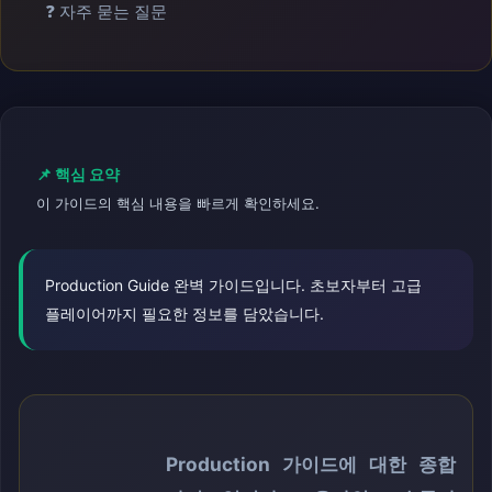
❓ 자주 묻는 질문
📌 핵심 요약
이 가이드의 핵심 내용을 빠르게 확인하세요.
Production Guide 완벽 가이드입니다. 초보자부터 고급
플레이어까지 필요한 정보를 담았습니다.
Production 가이드에 대한 종합