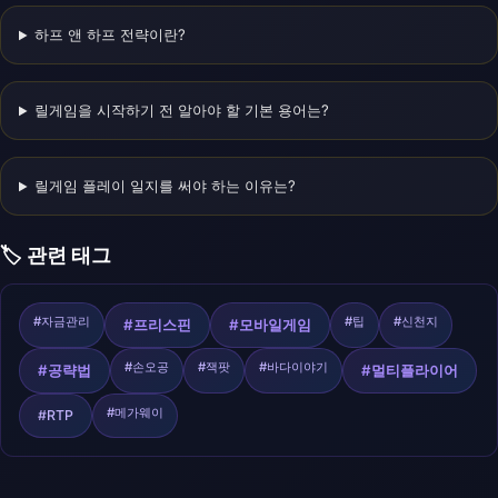
하프 앤 하프 전략이란?
릴게임을 시작하기 전 알아야 할 기본 용어는?
릴게임 플레이 일지를 써야 하는 이유는?
🏷️ 관련 태그
#자금관리
#팁
#신천지
#프리스핀
#모바일게임
#손오공
#잭팟
#바다이야기
#공략법
#멀티플라이어
#메가웨이
#RTP