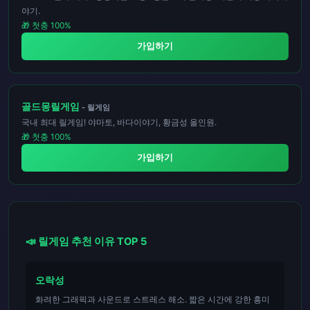
야기.
🎁 첫충 100%
가입하기
골드몽릴게임
- 릴게임
국내 최대 릴게임! 야마토, 바다이야기, 황금성 올인원.
🎁 첫충 100%
가입하기
📣 릴게임 추천 이유 TOP 5
오락성
화려한 그래픽과 사운드로 스트레스 해소. 짧은 시간에 강한 흥미