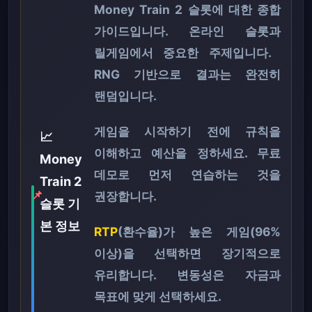
Money Train 2 슬롯에 대한 종합
가이드입니다. 온라인 슬롯과
릴게임
에서 중요한 주제입니다. ​​
RNG 기반으로 결과는 완전히
랜덤입니다.
게임을 시작하기 전에 규칙을
📈
이해하고 예산을 정하세요. ​무료
Money
데모로 먼저 연습하는 것을
Train 2
권장합니다.
슬롯 기
본 정보
RTP
(환수율)가 높은 게임(96%
이상)을 선택하면 장기적으로
유리합니다. ​​변동성은 자금과
목표에 맞게 선택하세요.