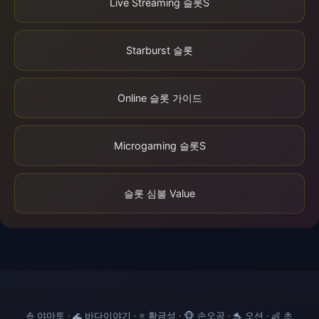
Live Streaming 슬롯S
Starburst 슬롯
Online 슬롯 가이드
Microgaming 슬롯S
슬롯 심볼 Value
⛵ 야마토 · 🌊 바다이야기 · ⭐ 황금성 · 🐵 손오공 · 🐬 오션 · 👶 초