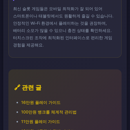
최신 슬롯 게임들은 모바일 최적화가 잘 되어 있어
스마트폰이나 태블릿에서도 원활하게 즐길 수 있습니다. ​
안정적인 Wi-Fi 환경에서 플레이하는 것을 권장하며,
배터리 소모가 많을 수 있으니 충전 상태를 확인하세요.
터치스크린 조작에 최적화된 인터페이스로 편리한 게임
경험을 제공해요.
🔗 관련 글
16만원 플레이 가이드
100만원 뱅크롤 체계적 관리법
11만원 플레이 가이드