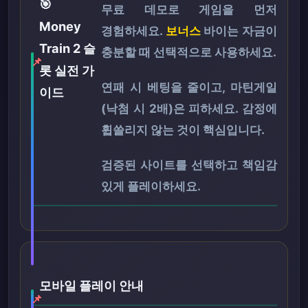
🎯
무료 데모로 게임을 먼저
Money
경험하세요.
보너스
바이는 자금이
Train 2 슬
충분할 때 선택적으로 사용하세요.
롯 실전 가
연패 시 베팅을 줄이고, 마틴게일
이드
(낙첨 시 2배)은 피하세요. ​​감정에
휩쓸리지 않는 것이 핵심입니다.
검증된 사이트를 선택하고 책임감
있게 플레이하세요.
모바일 플레이 안내