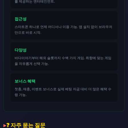
를 제공하는 엔터테인먼트.
접근성
스마트폰 하나로 언제 어디서나 이용 가능. 앱 설치 없이 브라우저
만으로 바로 시작.
다양성
바다이야기부터 해외 슬롯까지 수백 가지 게임. 취향에 맞는 게임
을 자유롭게 선택 가능.
보너스 혜택
첫충, 매충, 이벤트 보너스로 실제 베팅 자금 대비 더 많은 혜택 수
령 가능.
❓ 자주 묻는 질문