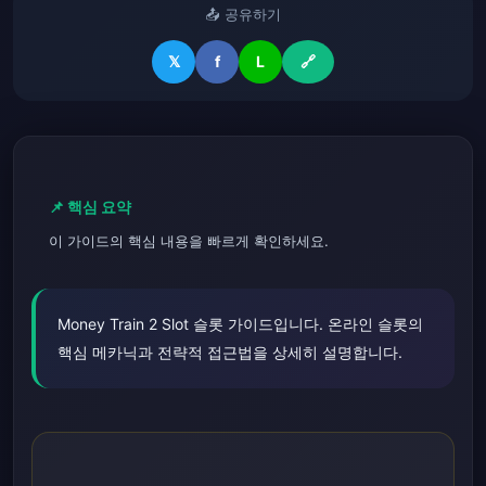
📤 공유하기
𝕏
f
L
🔗
📌 핵심 요약
이 가이드의 핵심 내용을 빠르게 확인하세요.
Money Train 2 Slot 슬롯 가이드입니다. ​온라인 슬롯의
핵심 메카닉과 전략적 접근법을 상세히 설명합니다.