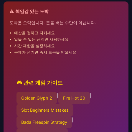
⚠️ 책임감 있는 도박
도박은 오락입니다. 돈을 버는 수단이 아닙니다.
예산을 정하고 지키세요
잃을 수 있는 금액만 사용하세요
시간 제한을 설정하세요
문제가 생기면 즉시 도움을 받으세요
🎮 관련 게임 가이드
|
|
Golden Glyph 2
Fire Hot 20
|
Slot Beginners Mistakes
|
Bada Freespin Strategy