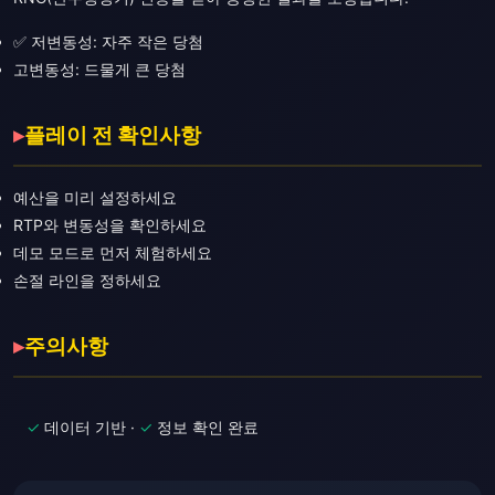
✅ 저변동성: 자주 작은 당첨
고변동성: 드물게 큰 당첨
플레이 전 확인사항
예산을 미리 설정하세요
RTP와 변동성을 확인하세요
데모 모드로 먼저 체험하세요
손절 라인을 정하세요
주의사항
✓
데이터 기반 ·
✓
정보 확인 완료