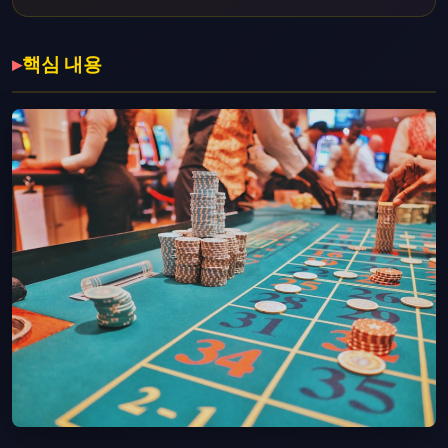
핵심 내용