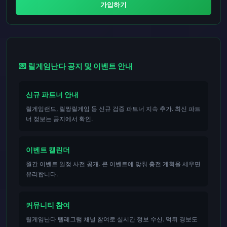
가입하기
💌 릴게임난다 공지 및 이벤트 안내
신규 파트너 안내
릴게임랜드, 릴짱릴게임 등 신규 검증 파트너 지속 추가. 최신 파트
너 정보는 공지에서 확인.
이벤트 캘린더
월간 이벤트 일정 사전 공개. 큰 이벤트에 맞춰 충전 계획을 세우면
유리합니다.
커뮤니티 참여
릴게임난다 텔레그램 채널 참여로 실시간 정보 수신. 먹튀 경보도