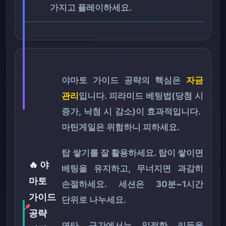
가지고 플레이하세요.
야마토 가이드 공략의 핵심은
자금
관리
입니다. ​​피라미드 베팅법(당첨 시
증가, 낙첨 시 감소)이 효과적입니다. ​
마틴게일은 위험하니 피하세요.
탑 쌓기를 잘 활용하세요. 탑이 쌓이면
🔥 야
베팅을 유지하고, 무너지면 과감히
마토
손절하세요. 세션은 30분~1시간
가이드
단위로 나누세요.
공략
연타 구간에서는 일정한 리듬을