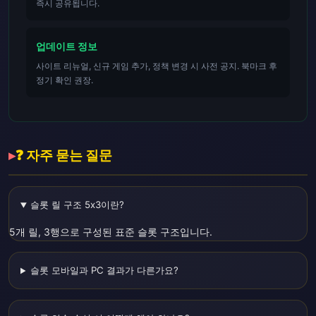
즉시 공유됩니다.
업데이트 정보
사이트 리뉴얼, 신규 게임 추가, 정책 변경 시 사전 공지. 북마크 후
정기 확인 권장.
❓ 자주 묻는 질문
슬롯 릴 구조 5x3이란?
5개 릴, 3행으로 구성된 표준 슬롯 구조입니다.
슬롯 모바일과 PC 결과가 다른가요?