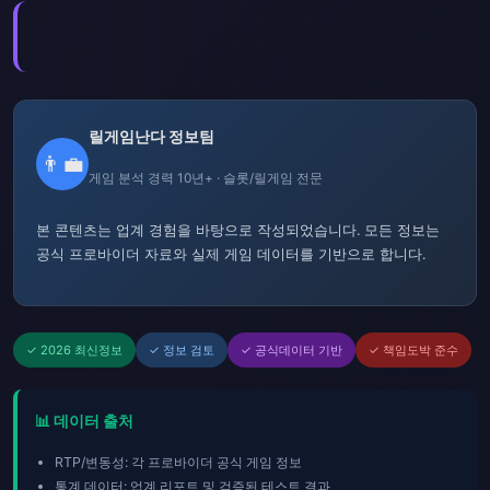
릴게임난다 정보팀
👨‍💼
게임 분석 경력 10년+ · 슬롯/릴게임 전문
본 콘텐츠는 업계 경험을 바탕으로 작성되었습니다. ​모든 정보는
공식 프로바이더 자료와 실제 게임 데이터를 기반으로 합니다.
✓ 2026 최신정보
✓ 정보 검토
✓ 공식데이터 기반
✓ 책임도박 준수
📊 데이터 출처
RTP/변동성: 각 프로바이더 공식 게임 정보
통계 데이터: 업계 리포트 및 검증된 테스트 결과