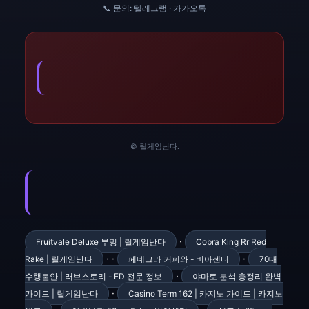
📞 문의: 텔레그램 · 카카오톡
© 릴게임난다.
·
Fruitvale Deluxe 부밍 | 릴게임난다
Cobra King Rr Red
· ·
·
Rake | 릴게임난다
페네그라 커피와 - 비아센터
70대
·
수행불안 | 러브스토리 - ED 전문 정보
야마토 분석 총정리 완벽
·
가이드 | 릴게임난다
Casino Term 162 | 카지노 가이드 | 카지노