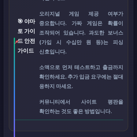
오리지널 게임 제공 여부가
🎯 야마
중요합니다. ​​가짜 게임은 확률이
토 가이
조작되어 있습니다. ​​과도한 보너스
드 안전
(가입 시 수십만 원 등)는 피싱
가이드
신호입니다.
소액으로 먼저 테스트하고 출금까지
확인하세요. 추가 입금 요구에는 절대
응하지 마세요.
커뮤니티에서 사이트 평판을
확인하는 것도 좋은 방법입니다.