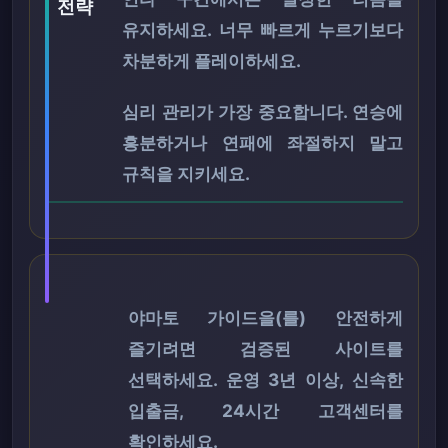
전략
유지하세요. ​너무 빠르게 누르기보다
차분하게 플레이하세요.
심리 관리가 가장 중요합니다. ​​연승에
흥분하거나 연패에 좌절하지 말고
규칙을 지키세요.
야마토 가이드을(를) 안전하게
즐기려면 검증된 사이트를
선택하세요. 운영 3년 이상, 신속한
입출금, 24시간 고객센터를
확인하세요.