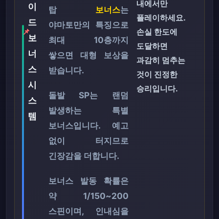
내에서만
이
탑
보너스
는
플레이하세요. ​
드
야마토만의 특징으로
손실 한도에
보
최대 10층까지
도달하면
너
쌓으면 대형 보상을
과감히 멈추는
스
받습니다.
것이 진정한
시
승리입니다.
돌발 SP는 랜덤
스
발생하는 특별
템
보너스입니다. ​예고
없이 터지므로
긴장감을 더합니다.
보너스 발동 확률은
약 1/150~200
스핀이며, 인내심을