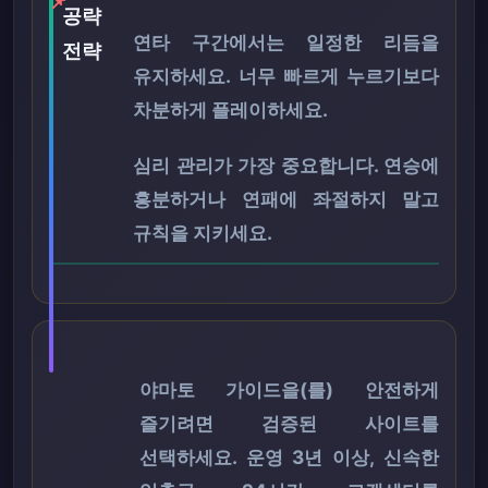
공략
연타 구간에서는 일정한 리듬을
전략
유지하세요. ​너무 빠르게 누르기보다
차분하게 플레이하세요.
심리 관리가 가장 중요합니다. ​연승에
흥분하거나 연패에 좌절하지 말고
규칙을 지키세요.
야마토 가이드을(를) 안전하게
즐기려면 검증된 사이트를
선택하세요. 운영 3년 이상, 신속한