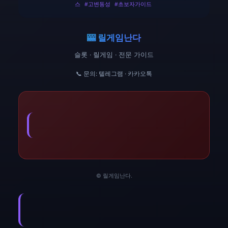
스
#고변동성
#초보자가이드
🎰 릴게임난다
슬롯 · 릴게임 · 전문 가이드
📞 문의: 텔레그램 · 카카오톡
© 릴게임난다.