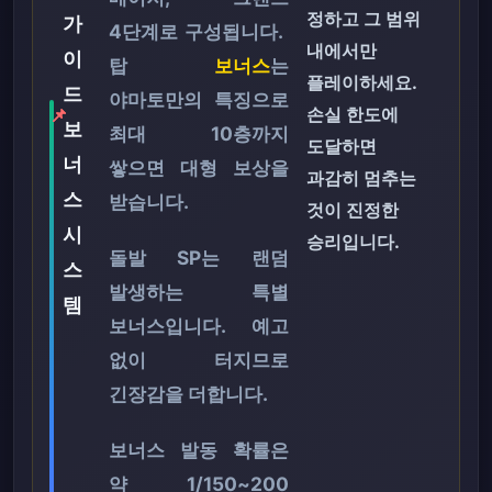
정하고 그 범위
가
4단계로 구성됩니다. ​​
내에서만
이
탑
보너스
는
플레이하세요. ​​
드
야마토만의 특징으로
손실 한도에
보
최대 10층까지
도달하면
너
쌓으면 대형 보상을
과감히 멈추는
스
받습니다.
것이 진정한
시
승리입니다.
돌발 SP는 랜덤
스
발생하는 특별
템
보너스입니다. ​예고
없이 터지므로
긴장감을 더합니다.
보너스 발동 확률은
약 1/150~200