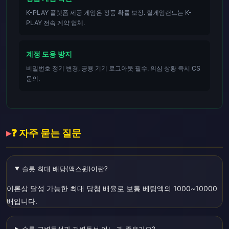
K-PLAY 플랫폼 제공 게임은 정품 확률 보장. 릴게임랜드는 K-
PLAY 전속 계약 업체.
계정 도용 방지
비밀번호 정기 변경, 공용 기기 로그아웃 필수. 의심 상황 즉시 CS
문의.
❓ 자주 묻는 질문
슬롯 최대 배당(맥스윈)이란?
이론상 달성 가능한 최대 당첨 배율로 보통 베팅액의 1000~10000
배입니다.
슬롯 고변동성과 저변동성 어느 게 좋은가요?