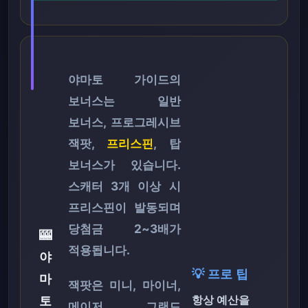
야마토 가이드의
보너스는 일반
보너스, 프로그레시브
잭팟,
프리스핀
, 탑
보너스가 있습니다.
스캐터 3개 이상 시
프리스핀이 발동되며
당첨금 2~3배가
🎰
적용됩니다.
야
💡 프로 팁
마
잭팟은 미니, 마이너,
토
항상 예산을
메이저, 그랜드