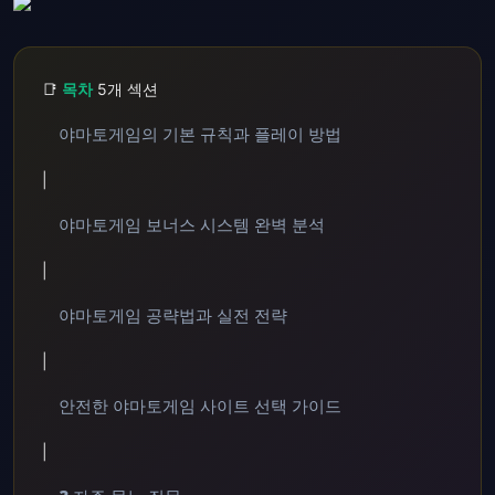
📑
목차
5개 섹션
야마토게임의 기본 규칙과 플레이 방법
|
야마토게임 보너스 시스템 완벽 분석
|
야마토게임 공략법과 실전 전략
|
안전한 야마토게임 사이트 선택 가이드
|