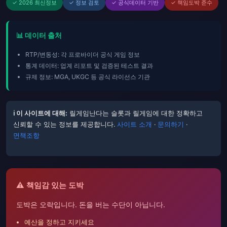
✓ 2026 최신정보
✓ 정보 검토
✓ 공식데이터 기반
✓ 책임도박 준수
📊 데이터 출처
RTP/변동성: 각 프로바이더 공식 게임 정보
통계 데이터: 업계 리포트 및 검증된 테스트 결과
규제 정보: MGA, UKGC 등 공식 라이선스 기관
ℹ️ 이 사이트에 대해:
릴게임난다는 슬롯과 릴게임에 대한 정확하고
신뢰할 수 있는 정보를 제공합니다. ​​
사이트 소개
·
문의하기
·
면책조항
⚠️ 책임감 있는 도박
도박은 오락입니다. ​​돈을 버는 수단이 아닙니다.
예산을 정하고 지키세요