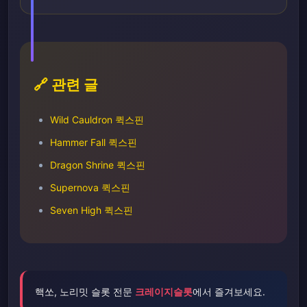
🔗 관련 글
Wild Cauldron 퀵스핀
Hammer Fall 퀵스핀
Dragon Shrine 퀵스핀
Supernova 퀵스핀
Seven High 퀵스핀
핵쏘, 노리밋 슬롯 전문
크레이지슬롯
에서 즐겨보세요.