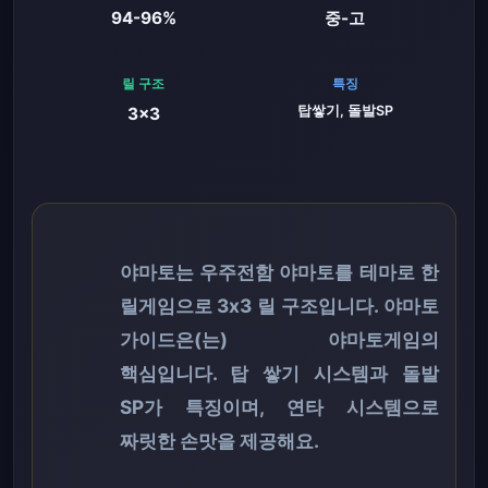
94-96%
중-고
릴 구조
특징
탑쌓기, 돌발SP
3x3
​​야마토는 우주전함
야마토
를 테마로 한
릴게임으로 3x3 릴 구조입니다. 야마토
가이드은(는) 야마토게임의
핵심입니다. ​​탑 쌓기 시스템과 돌발
SP가 특징이며, 연타 시스템으로
짜릿한 손맛을 제공해요.