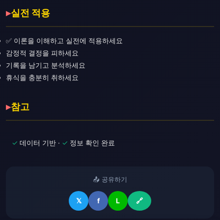
실전 적용
✅ 이론을 이해하고 실전에 적용하세요
감정적 결정을 피하세요
기록을 남기고 분석하세요
휴식을 충분히 취하세요
참고
✓
데이터 기반 ·
✓
정보 확인 완료
📤 공유하기
𝕏
f
L
🔗