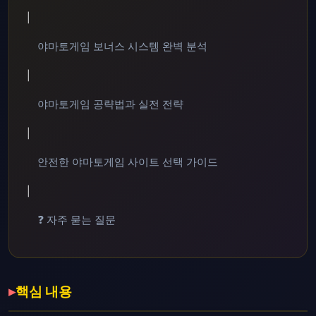
|
야마토게임 보너스 시스템 완벽 분석
|
야마토게임 공략법과 실전 전략
|
안전한 야마토게임 사이트 선택 가이드
|
❓ 자주 묻는 질문
핵심 내용