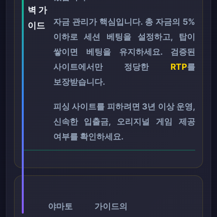
벽 가
자금 관리가 핵심입니다. ​총 자금의 5%
이드
이하로 세션 베팅을 설정하고, 탑이
쌓이면 베팅을 유지하세요. 검증된
사이트에서만 정당한
RTP
를
보장받습니다.
피싱 사이트를 피하려면 3년 이상 운영,
신속한 입출금, 오리지널 게임 제공
여부를 확인하세요.
야마토 가이드의