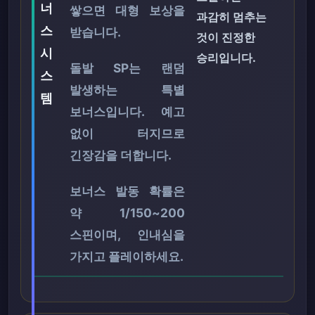
너
쌓으면 대형 보상을
과감히 멈추는
스
받습니다.
것이 진정한
시
승리입니다.
돌발 SP는 랜덤
스
발생하는 특별
템
보너스입니다. 예고
없이 터지므로
긴장감을 더합니다.
보너스 발동 확률은
약 1/150~200
스핀이며, 인내심을
가지고 플레이하세요.