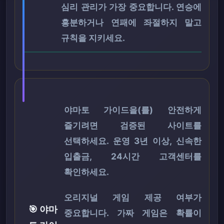
심리 관리가 가장 중요합니다. ​연승에
흥분하거나 연패에 좌절하지 말고
규칙을 지키세요.
야마토 가이드을(를) 안전하게
즐기려면 검증된 사이트를
선택하세요. ​​운영 3년 이상, 신속한
입출금, 24시간 고객센터를
확인하세요.
오리지널 게임 제공 여부가
🎯 야마
중요합니다. 가짜 게임은 확률이