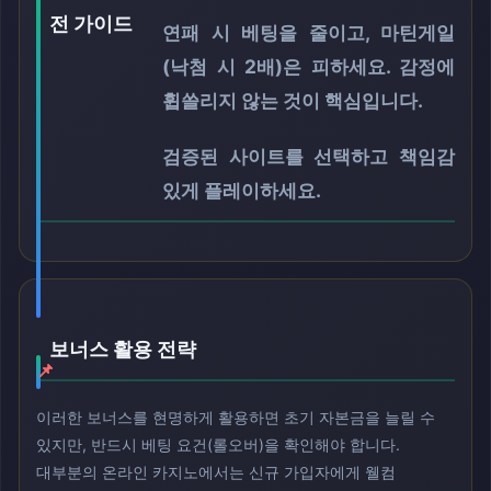
전 가이드
연패 시 베팅을 줄이고, 마틴게일
(낙첨 시 2배)은 피하세요. ​​감정에
휩쓸리지 않는 것이 핵심입니다.
검증된 사이트를 선택하고 책임감
있게 플레이하세요.
보너스 활용 전략
​이러한 보너스를 현명하게 활용하면 초기 자본금을 늘릴 수
있지만, 반드시 베팅 요건(롤오버)을 확인해야 합니다.
대부분의 온라인 카지노에서는 신규 가입자에게 웰컴