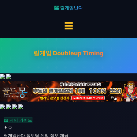
🎰 릴게임난다
☰
릴게임 Doubleup Timing
📖 게임 가이드
👨‍💻
릴게임난다 정보팀
게임 정보 제공