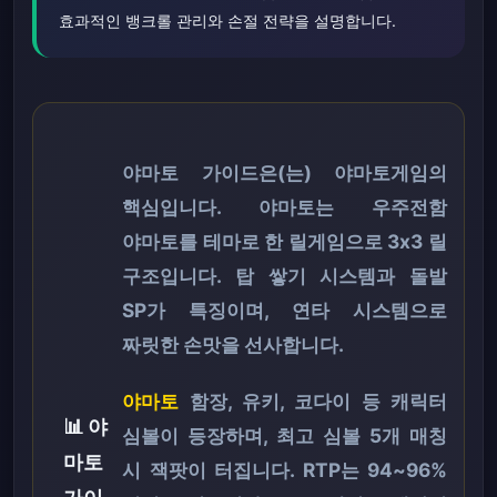
효과적인 뱅크롤 관리와 손절 전략을 설명합니다.
야마토 가이드은(는) 야마토게임의
핵심입니다. ​야마토는 우주전함
야마토
를 테마로 한 릴게임으로 3x3 릴
구조입니다. 탑 쌓기 시스템과 돌발
SP가 특징이며, 연타 시스템으로
짜릿한 손맛을 선사합니다.
야마토
함장, 유키, 코다이 등 캐릭터
📊 야
심볼이 등장하며, 최고 심볼 5개 매칭
마토
시 잭팟이 터집니다. ​​RTP는 94~96%