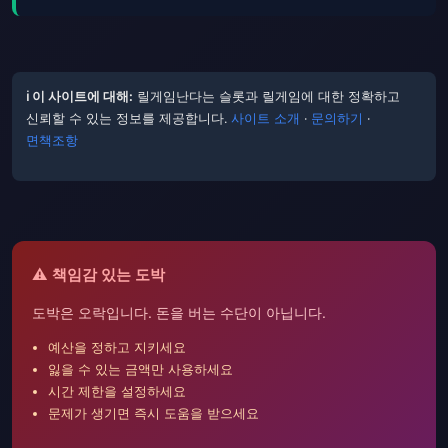
ℹ️ 이 사이트에 대해:
릴게임난다는 슬롯과 릴게임에 대한 정확하고
신뢰할 수 있는 정보를 제공합니다. ​​
사이트 소개
·
문의하기
·
면책조항
⚠️ 책임감 있는 도박
도박은 오락입니다. ​​돈을 버는 수단이 아닙니다.
예산을 정하고 지키세요
잃을 수 있는 금액만 사용하세요
시간 제한을 설정하세요
문제가 생기면 즉시 도움을 받으세요