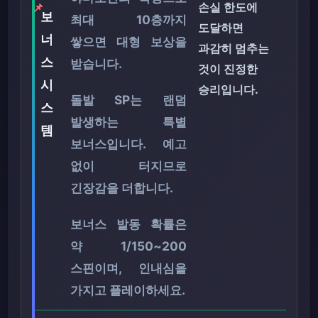
손실 한도에
보
최대 10층까지
도달하면
너
쌓으면 대형 보상을
과감히 멈추는
스
받습니다.
것이 진정한
시
승리입니다.
돌발 SP는 랜덤
스
발생하는 특별
템
보너스입니다. ​​예고
없이 터지므로
긴장감을 더합니다.
보너스 발동 확률은
약 1/150~200
스핀이며, 인내심을
가지고 플레이하세요.