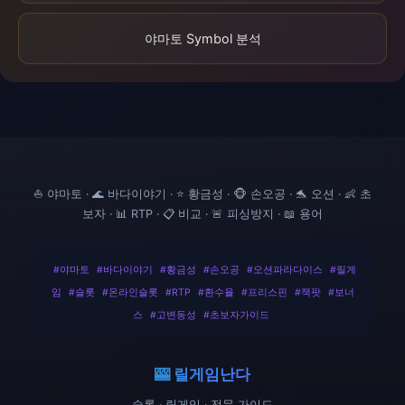
야마토 Symbol 분석
⛵ 야마토 · 🌊 바다이야기 · ⭐ 황금성 · 🐵 손오공 · 🐬 오션 · 👶 초
보자 · 📊 RTP · 📋 비교 · 🚨 피싱방지 · 📖 용어
#야마토
#바다이야기
#황금성
#손오공
#오션파라다이스
#릴게
임
#슬롯
#온라인슬롯
#RTP
#환수율
#프리스핀
#잭팟
#보너
스
#고변동성
#초보자가이드
🎰 릴게임난다
슬롯 · 릴게임 · 전문 가이드