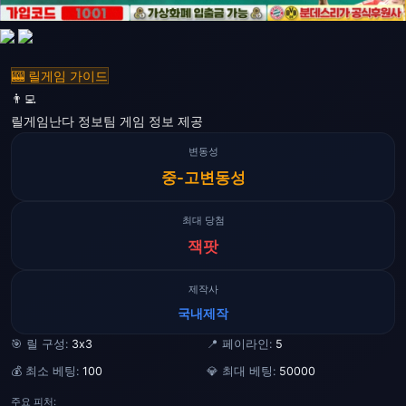
🎰 릴게임 가이드
👨‍💻
릴게임난다 정보팀
게임 정보 제공
변동성
중-고변동성
최대 당첨
잭팟
제작사
국내제작
🎯 릴 구성:
3x3
📍 페이라인:
5
💰 최소 베팅:
100
💎 최대 베팅:
50000
주요 피처: