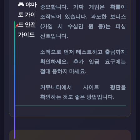
🎮 야마
중요합니다. 가짜 게임은 확률이
토 가이
조작되어 있습니다. ​​과도한 보너스
드 안전
(가입 시 수십만 원 등)는 피싱
가이드
신호입니다.
소액으로 먼저 테스트하고 출금까지
확인하세요. ​추가 입금 요구에는
절대 응하지 마세요.
커뮤니티에서 사이트 평판을
확인하는 것도 좋은 방법입니다.