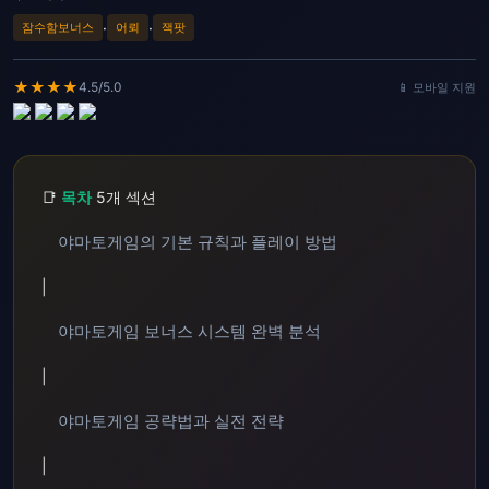
·
·
잠수함보너스
어뢰
잭팟
★★★★
4.5/5.0
📱 모바일 지원
📑
목차
5개 섹션
야마토게임의 기본 규칙과 플레이 방법
|
야마토게임 보너스 시스템 완벽 분석
|
야마토게임 공략법과 실전 전략
|