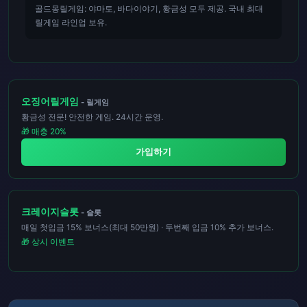
골드몽릴게임: 야마토, 바다이야기, 황금성 모두 제공. 국내 최대
릴게임 라인업 보유.
오징어릴게임
- 릴게임
황금성 전문! 안전한 게임. 24시간 운영.
🎁 매충 20%
가입하기
크레이지슬롯
- 슬롯
매일 첫입금 15% 보너스(최대 50만원) · 두번째 입금 10% 추가 보너스.
🎁 상시 이벤트