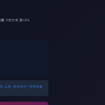
터를 기반으로 합니다.
트 소개
·
문의하기
·
면책조항