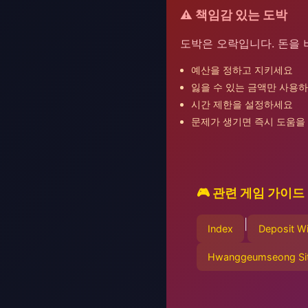
⚠️ 책임감 있는 도박
도박은 오락입니다. ​돈을
예산을 정하고 지키세요
잃을 수 있는 금액만 사용
시간 제한을 설정하세요
문제가 생기면 즉시 도움을
🎮 관련 게임 가이드
|
Index
Deposit W
Hwanggeumseong Si