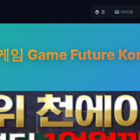
🏠 홈
🎰 야마토
임 Game Future Ko