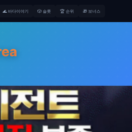
🌊 바다이야기
🎲 슬롯
🏆 순위
🎁 보너스
rea