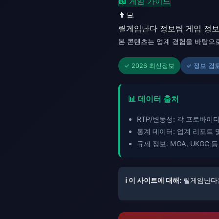
📖 게임 가이드
👨‍💻
릴게임난다 정보팀
게임 정보
본 콘텐츠는 업계 경험을 바탕으로
✓ 2026 최신정보
✓ 정보 검
📊 데이터 출처
RTP/변동성: 각 프로바이
통계 데이터: 업계 리포트 
규제 정보: MGA, UKGC
ℹ️ 이 사이트에 대해:
릴게임난다는