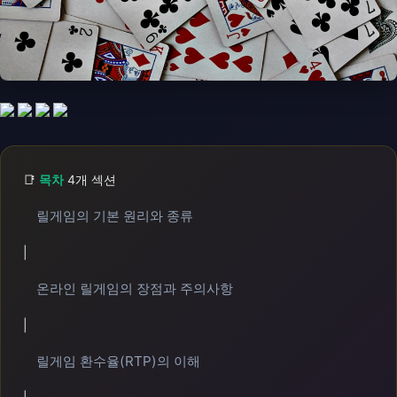
📑
목차
4개 섹션
릴게임의 기본 원리와 종류
|
온라인 릴게임의 장점과 주의사항
|
릴게임 환수율(RTP)의 이해