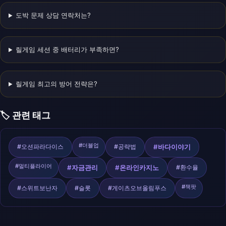
도박 문제 상담 연락처는?
릴게임 세션 중 배터리가 부족하면?
릴게임 최고의 방어 전략은?
🏷️ 관련 태그
#더블업
#오션파라다이스
#공략법
#바다이야기
#멀티플라이어
#자금관리
#온라인카지노
#환수율
#잭팟
#스위트보난자
#슬롯
#게이츠오브올림푸스