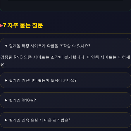
❓ 자주 묻는 질문
릴게임 특정 사이트가 확률을 조작할 수 있나요?
검증된 RNG 인증 사이트는 조작이 불가합니다. 미인증 사이트는 피하세
요.
릴게임 커뮤니티 활동이 도움이 되나요?
릴게임 RNG란?
릴게임 연속 손실 시 마음 관리법은?