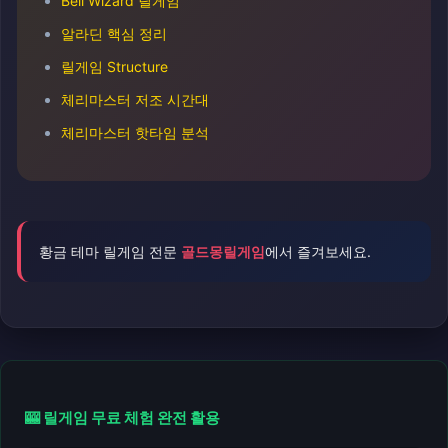
Bell Wizard 릴게임
알라딘 핵심 정리
릴게임 Structure
체리마스터 저조 시간대
체리마스터 핫타임 분석
황금 테마 릴게임 전문
골드몽릴게임
에서 즐겨보세요.
🎰 릴게임 무료 체험 완전 활용