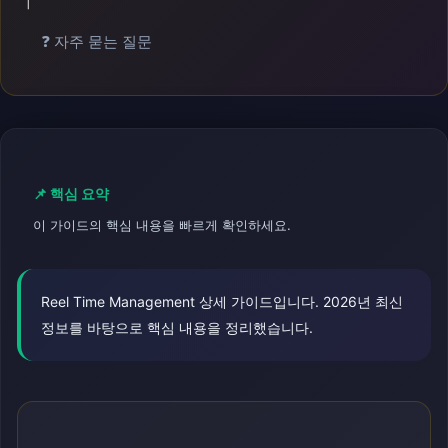
|
❓ 자주 묻는 질문
📌 핵심 요약
이 가이드의 핵심 내용을 빠르게 확인하세요.
Reel Time Management 상세 가이드입니다. 2026년 최신
정보를 바탕으로 핵심 내용을 정리했습니다.