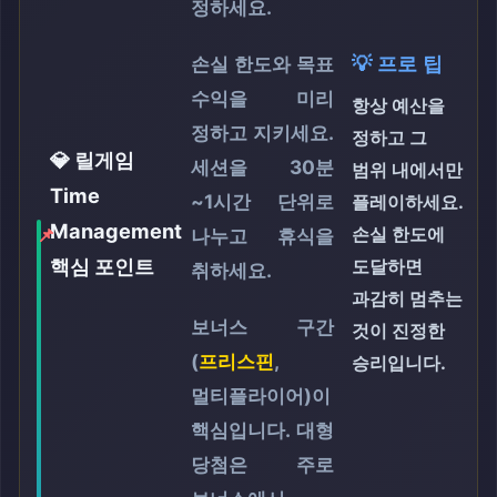
정하세요.
💡 프로 팁
손실 한도와 목표
수익을 미리
항상 예산을
정하고 지키세요.
정하고 그
💎 릴게임
​​세션을 30분
범위 내에서만
Time
~1시간 단위로
플레이하세요.
Management
​손실 한도에
나누고 휴식을
핵심 포인트
도달하면
취하세요.
과감히 멈추는
보너스 구간
것이 진정한
(
프리스핀
,
승리입니다.
멀티플라이어)이
핵심입니다. 대형
당첨은 주로