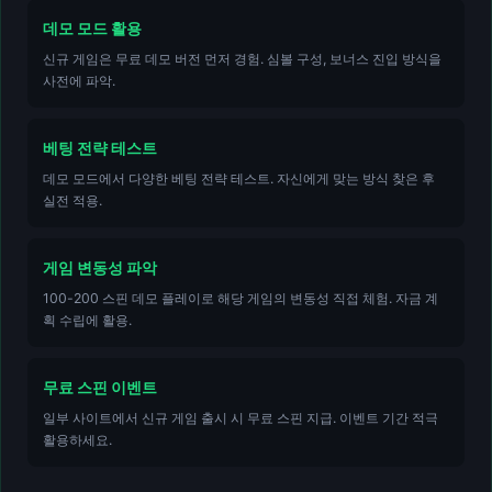
데모 모드 활용
신규 게임은 무료 데모 버전 먼저 경험. 심볼 구성, 보너스 진입 방식을
사전에 파악.
베팅 전략 테스트
데모 모드에서 다양한 베팅 전략 테스트. 자신에게 맞는 방식 찾은 후
실전 적용.
게임 변동성 파악
100-200 스핀 데모 플레이로 해당 게임의 변동성 직접 체험. 자금 계
획 수립에 활용.
무료 스핀 이벤트
일부 사이트에서 신규 게임 출시 시 무료 스핀 지급. 이벤트 기간 적극
활용하세요.