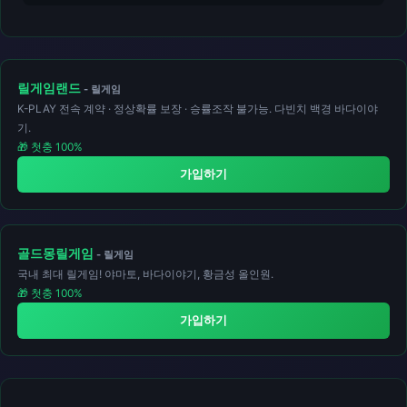
릴게임랜드
- 릴게임
K-PLAY 전속 계약 · 정상확률 보장 · 승률조작 불가능. 다빈치 백경 바다이야
기.
🎁 첫충 100%
가입하기
골드몽릴게임
- 릴게임
국내 최대 릴게임! 야마토, 바다이야기, 황금성 올인원.
🎁 첫충 100%
가입하기