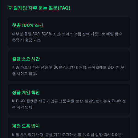
💡 릴게임 자주 묻는 질문(FAQ)
첫충 100% 조건
대부분 롤링 300-500% 조건. 보너스 포함 잔액 기준으로 베팅 횟수
충족 시 출금 가능.
출금 소요 시간
검증 파트너 기준 신청 후 30분-1시간 내 처리. 공휴일에도 24시간 운
영 사이트 많음.
정품 게임 확인
K-PLAY 플랫폼 제공 게임은 정품 확률 보장. 릴게임랜드는 K-PLAY 전
속 계약 업체.
계정 도용 방지
비밀번호 정기 변경, 공용 기기 로그아웃 필수. 의심 상황 즉시 CS 문