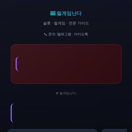
🎰 릴게임난다
슬롯 · 릴게임 · 전문 가이드
📞 문의: 텔레그램 · 카카오톡
© 릴게임난다.