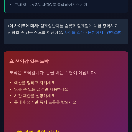
규제 정보: MGA, UKGC 등 공식 라이선스 기관
ℹ️ 이 사이트에 대해:
릴게임난다는 슬롯과 릴게임에 대한 정확하고
신뢰할 수 있는 정보를 제공해요.
사이트 소개
·
문의하기
·
면책조항
⚠️ 책임감 있는 도박
도박은 오락입니다. 돈을 버는 수단이 아닙니다.
예산을 정하고 지키세요
잃을 수 있는 금액만 사용하세요
시간 제한을 설정하세요
문제가 생기면 즉시 도움을 받으세요