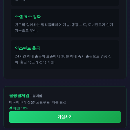
소셜 요소 강화
친구와 함께하는 멀티플레이어 기능, 랭킹 보드, 토너먼트가 인기
기능으로 부상.
인스턴트 출금
24시간 이내 출금이 표준에서 30분 이내 즉시 출금으로 경쟁 심
화. 출금 속도가 선택 기준.
릴짱릴게임
- 릴게임
바다이야기 전문! 고환수율. 빠른 환전.
🎁 매일 10%
가입하기