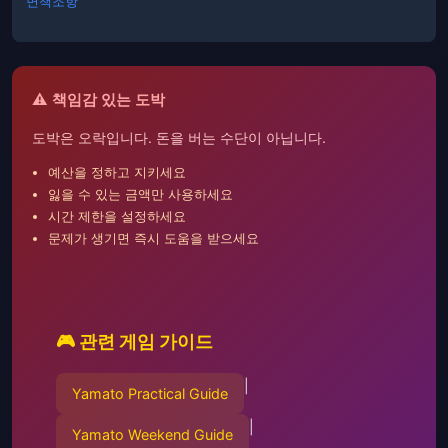
면책조항
⚠️ 책임감 있는 도박
도박은 오락입니다. ​돈을 버는 수단이 아닙니다.
예산을 정하고 지키세요
잃을 수 있는 금액만 사용하세요
시간 제한을 설정하세요
문제가 생기면 즉시 도움을 받으세요
🎮 관련 게임 가이드
|
Yamato Practical Guide
|
Yamato Weekend Guide