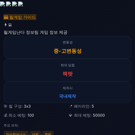
🎰 릴게임 가이드
👨‍💻
릴게임난다 정보팀
게임 정보 제공
변동성
중-고변동성
최대 당첨
잭팟
제작사
국내제작
🎯 릴 구성:
3x3
📍 페이라인:
5
💰 최소 베팅:
100
💎 최대 베팅:
50000
주요 피처:
·
·
잠수함보너스
어뢰
잭팟