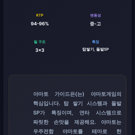
RTP
변동성
94-96%
중-고
릴 구조
특징
탑쌓기, 돌발SP
3x3
야마토 가이드은(는) 야마토게임의
핵심입니다. 탑 쌓기 시스템과 돌발
SP가 특징이며, 연타 시스템으로
짜릿한 손맛을 제공해요. ​​야마토는
우주전함
야마토
를 테마로 한