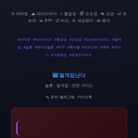
⛵ 야마토 · 🌊 바다이야기 · ⭐ 황금성 · 🐵 손오공 · 🐬 오션 · 👶 초
보자 · 📊 RTP · 📋 비교 · 🚨 피싱방지 · 📖 용어
#야마토
#바다이야기
#황금성
#손오공
#오션파라다이스
#릴게
임
#슬롯
#온라인슬롯
#RTP
#환수율
#프리스핀
#잭팟
#보너
스
#고변동성
#초보자가이드
🎰 릴게임난다
슬롯 · 릴게임 · 전문 가이드
📞 문의: 텔레그램 · 카카오톡