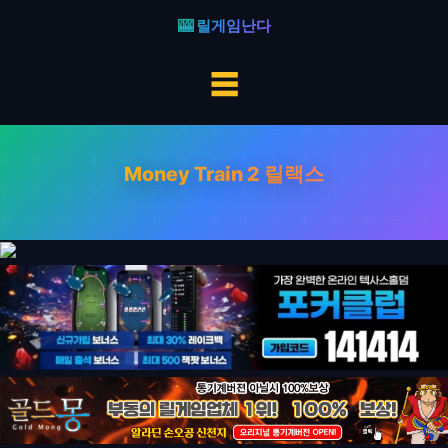
🎰 릴게임난다
☰
Money Train 2 릴랙스