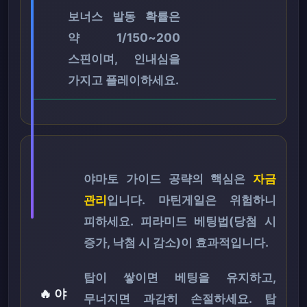
보너스 발동 확률은
약 1/150~200
스핀이며, 인내심을
가지고 플레이하세요.
야마토 가이드 공략의 핵심은
자금
관리
입니다. ​​마틴게일은 위험하니
피하세요. 피라미드 베팅법(당첨 시
증가, 낙첨 시 감소)이 효과적입니다.
탑이 쌓이면 베팅을 유지하고,
🔥 야
무너지면 과감히 손절하세요. 탑