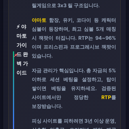
릴게임으로 3x3 릴 구조입니다.
야마토
함장, 유키, 코다이 등 캐릭터
⚡ 야
심볼이 등장하며, 최고 심볼 5개 매칭
마토
시 잭팟이 터집니다. RTP는 94~96%
가이
이며 프리스핀과 프로그레시브 잭팟이
드 완
있습니다.
벽 가
자금 관리가 핵심입니다. ​총 자금의 5%
이드
이하로 세션 베팅을 설정하고, 탑이
쌓이면 베팅을 유지하세요. 검증된
사이트에서만 정당한
RTP
를
보장받습니다.
피싱 사이트를 피하려면 3년 이상 운영,