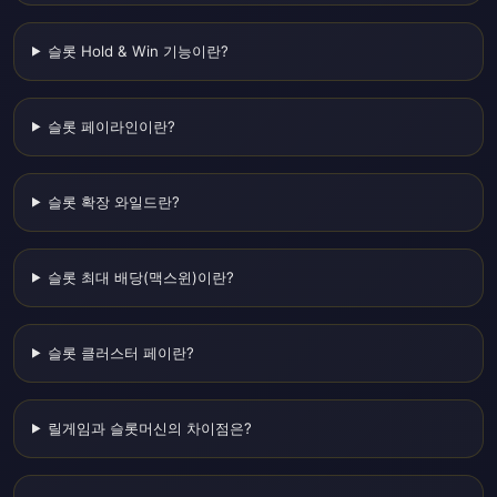
슬롯 Hold & Win 기능이란?
슬롯 페이라인이란?
슬롯 확장 와일드란?
슬롯 최대 배당(맥스윈)이란?
슬롯 클러스터 페이란?
릴게임과 슬롯머신의 차이점은?