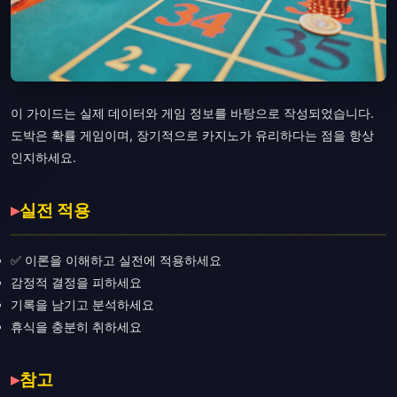
이 가이드는 실제 데이터와 게임 정보를 바탕으로 작성되었습니다.
도박은 확률 게임이며, 장기적으로 카지노가 유리하다는 점을 항상
인지하세요.
실전 적용
✅ 이론을 이해하고 실전에 적용하세요
감정적 결정을 피하세요
기록을 남기고 분석하세요
휴식을 충분히 취하세요
참고