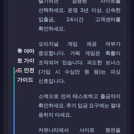
즐기려면 검증된 사이트를
선택하세요. 운영 3년 이상, 신속한
입출금, 24시간 고객센터를
확인하세요.
오리지널 게임 제공 여부가
🎯 야마
중요합니다. 가짜 게임은 확률이
토 가이
조작되어 있습니다. 과도한 보너스
드 안전
(가입 시 수십만 원 등)는 피싱
가이드
신호입니다.
소액으로 먼저 테스트하고 출금까지
확인하세요. 추가 입금 요구에는 절대
응하지 마세요.
커뮤니티에서 사이트 평판을