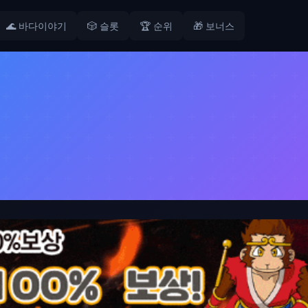
🌊 바다이야기
🎲 슬롯
🏆 순위
🎁 보너스