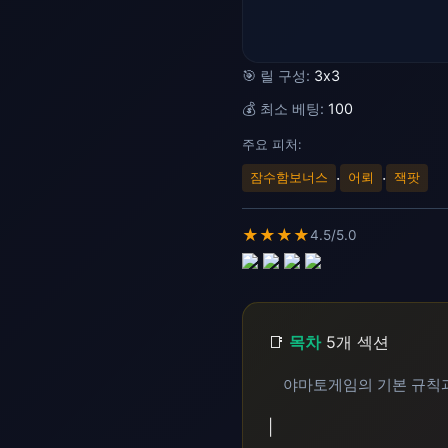
🎯 릴 구성:
3x3
💰 최소 베팅:
100
주요 피처:
·
·
잠수함보너스
어뢰
잭팟
★★★★
4.5/5.0
📑
목차
5개 섹션
야마토게임의 기본 규칙
|