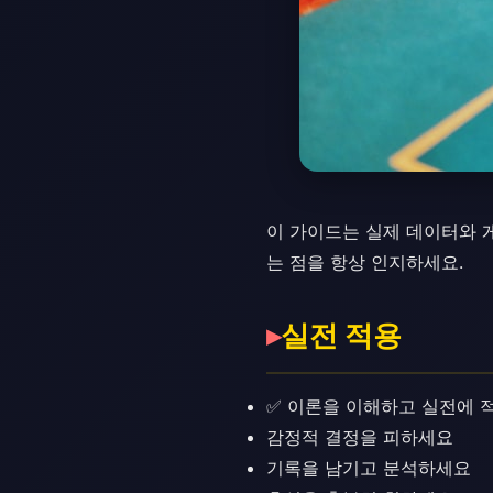
이 가이드는 실제 데이터와 
는 점을 항상 인지하세요.
실전 적용
✅ 이론을 이해하고 실전에 
감정적 결정을 피하세요
기록을 남기고 분석하세요