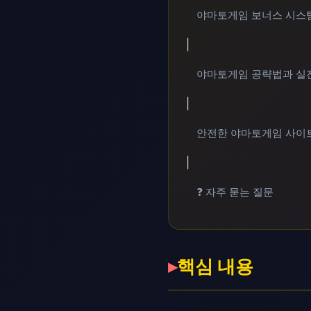
야마토게임 보너스 시스템
|
야마토게임 공략법과 실
|
안전한 야마토게임 사이
|
❓ 자주 묻는 질문
핵심 내용