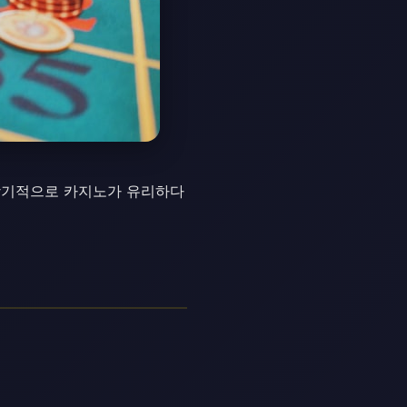
 장기적으로 카지노가 유리하다