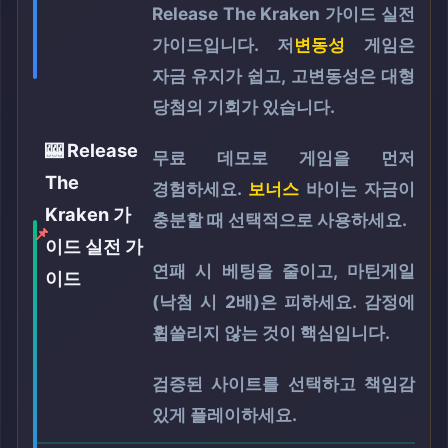
Release The Kraken 가이드 실전
가이드입니다. 저
변동성
게임은
자금 유지가 쉽고, 고변동성은 대형
당첨의 기회가 있습니다.
🎰 Release
무료 데모로 게임을 먼저
The
경험하세요. ​​
보너스
바이는 자금이
Kraken 가
충분할 때 선택적으로 사용하세요.
이드 실전 가
연패 시 베팅을 줄이고, 마틴게일
이드
(낙첨 시 2배)은 피하세요. 감정에
휩쓸리지 않는 것이 핵심입니다.
검증된 사이트를 선택하고 책임감
있게 플레이하세요.