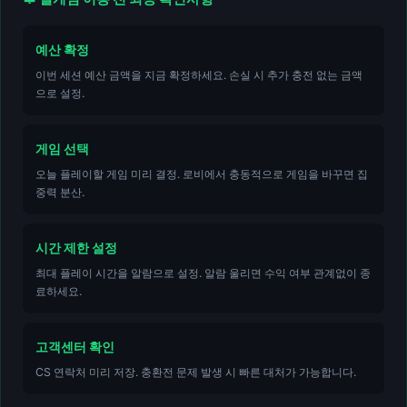
예산 확정
이번 세션 예산 금액을 지금 확정하세요. 손실 시 추가 충전 없는 금액
으로 설정.
게임 선택
오늘 플레이할 게임 미리 결정. 로비에서 충동적으로 게임을 바꾸면 집
중력 분산.
시간 제한 설정
최대 플레이 시간을 알람으로 설정. 알람 울리면 수익 여부 관계없이 종
료하세요.
고객센터 확인
CS 연락처 미리 저장. 충환전 문제 발생 시 빠른 대처가 가능합니다.