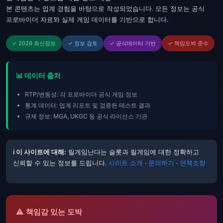
본 콘텐츠는 업계 경험을 바탕으로 작성되었습니다. ​​모든 정보는 공식
프로바이더 자료와 실제 게임 데이터를 기반으로 합니다.
✓ 2026 최신정보
✓ 정보 검토
✓ 공식데이터 기반
✓ 책임도박 준수
📊 데이터 출처
RTP/변동성: 각 프로바이더 공식 게임 정보
통계 데이터: 업계 리포트 및 검증된 테스트 결과
규제 정보: MGA, UKGC 등 공식 라이선스 기관
ℹ️ 이 사이트에 대해:
릴게임난다는 슬롯과 릴게임에 대한 정확하고
신뢰할 수 있는 정보를 드립니다. ​
사이트 소개
·
문의하기
·
면책조항
⚠️ 책임감 있는 도박