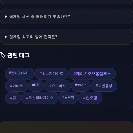
릴게임 세션 중 배터리가 부족하면?
릴게임 최고의 방어 전략은?
🏷️ 관련 태그
#온라인카지노
#초보자가이드
#게이츠오브올림푸스
#RTP
#보너스
#야마토
#슈가러시
#고변동성
#공략법
#팁
#오션파라다이스
#손오공