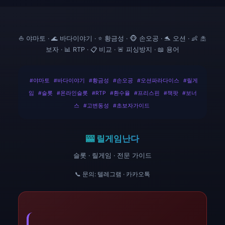
⛵ 야마토 · 🌊 바다이야기 · ⭐ 황금성 · 🐵 손오공 · 🐬 오션 · 👶 초
보자 · 📊 RTP · 📋 비교 · 🚨 피싱방지 · 📖 용어
#야마토
#바다이야기
#황금성
#손오공
#오션파라다이스
#릴게
임
#슬롯
#온라인슬롯
#RTP
#환수율
#프리스핀
#잭팟
#보너
스
#고변동성
#초보자가이드
🎰 릴게임난다
슬롯 · 릴게임 · 전문 가이드
📞 문의: 텔레그램 · 카카오톡