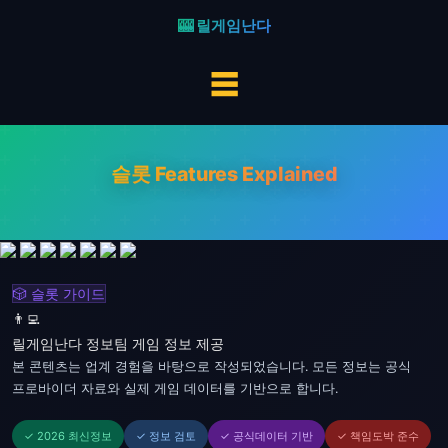
🎰 릴게임난다
☰
슬롯 Features Explained
🎲 슬롯 가이드
👨‍💻
릴게임난다 정보팀
게임 정보 제공
본 콘텐츠는 업계 경험을 바탕으로 작성되었습니다. ​모든 정보는 공식
프로바이더 자료와 실제 게임 데이터를 기반으로 합니다.
✓ 2026 최신정보
✓ 정보 검토
✓ 공식데이터 기반
✓ 책임도박 준수