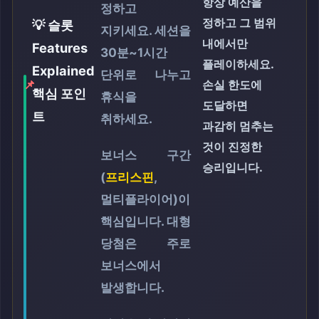
항상 예산을
정하고
정하고 그 범위
💡 슬롯
지키세요. ​​세션을
내에서만
Features
30분~1시간
플레이하세요. ​​
Explained
단위로 나누고
손실 한도에
핵심 포인
휴식을
도달하면
트
취하세요.
과감히 멈추는
것이 진정한
보너스 구간
승리입니다.
(
프리스핀
,
멀티플라이어)이
핵심입니다. ​​대형
당첨은 주로
보너스에서
발생합니다.