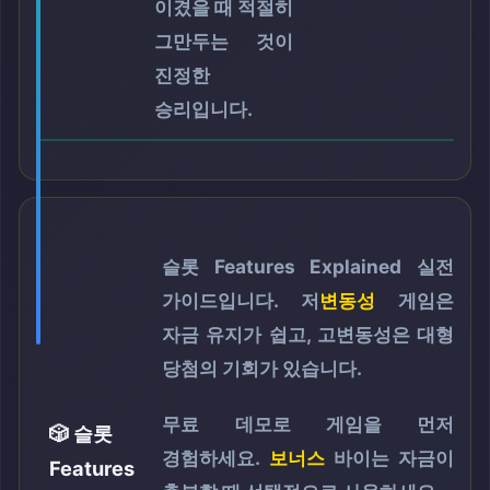
이겼을 때 적절히
그만두는 것이
진정한
승리입니다.
슬롯 Features Explained 실전
가이드입니다. 저
변동성
게임은
자금 유지가 쉽고, 고변동성은 대형
당첨의 기회가 있습니다.
무료 데모로 게임을 먼저
🎲 슬롯
경험하세요. ​​
보너스
바이는 자금이
Features