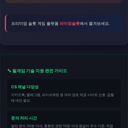
프리미엄 슬롯 게임 플랫폼
라이징슬롯
에서 즐겨보세요.
🔧 릴게임 기술 지원 완전 가이드
CS 채널 다양성
카카오톡, 텔레그램, 라이브채팅 등 여러 경로 제공 사이트 선호. 급할
때 대안 필요.
문의 처리 시간
일반 문의 30분 이내, 충환전 관련 10분 이내 응답이 우수 기준. 직접