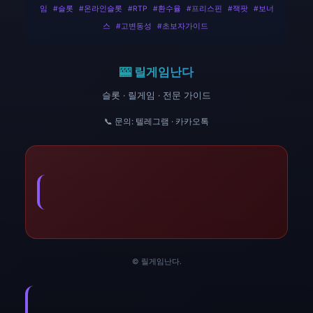
임
#슬롯
#온라인슬롯
#RTP
#환수율
#프리스핀
#잭팟
#보너
스
#고변동성
#초보자가이드
🎰 릴게임난다
슬롯 · 릴게임 · 전문 가이드
📞 문의: 텔레그램 · 카카오톡
© 릴게임난다.