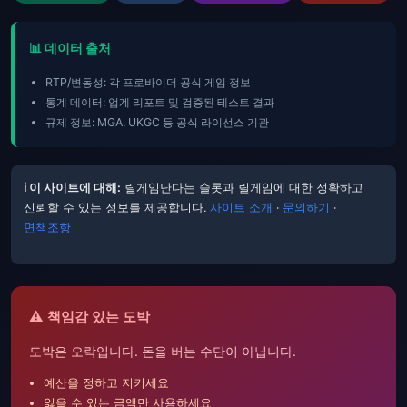
📊 데이터 출처
RTP/변동성: 각 프로바이더 공식 게임 정보
통계 데이터: 업계 리포트 및 검증된 테스트 결과
규제 정보: MGA, UKGC 등 공식 라이선스 기관
ℹ️ 이 사이트에 대해:
릴게임난다는 슬롯과 릴게임에 대한 정확하고
신뢰할 수 있는 정보를 제공합니다. ​
사이트 소개
·
문의하기
·
면책조항
⚠️ 책임감 있는 도박
도박은 오락입니다. ​돈을 버는 수단이 아닙니다.
예산을 정하고 지키세요
잃을 수 있는 금액만 사용하세요