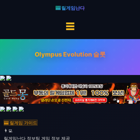
🎰 릴게임난다
☰
Olympus Evolution 슬롯
🎰 릴게임 가이드
👨‍💻
릴게임난다 정보팀
게임 정보 제공