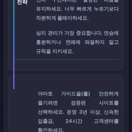
전략
유지하세요. ​너무 빠르게 누르기보다
차분하게 플레이하세요.
심리 관리가 가장 중요합니다. ​​연승에
흥분하거나 연패에 좌절하지 말고
규칙을 지키세요.
야마토 가이드을(를) 안전하게
즐기려면 검증된 사이트를
선택하세요. ​운영 3년 이상, 신속한
입출금, 24시간 고객센터를
확인하세요.