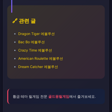
🔗 관련 글
Dragon Tiger 에볼루션
Bac Bo 에볼루션
Crazy Time 에볼루션
American Roulette 에볼루션
Dream Catcher 에볼루션
황금 테마 릴게임 전문
골드몽릴게임
에서 즐겨보세요.