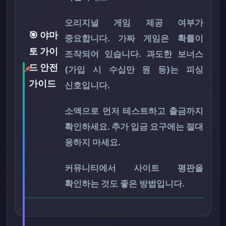
오리지널 게임 제공 여부가
🎯 야마
중요합니다. ​가짜 게임은 확률이
토 가이
조작되어 있습니다. 과도한 보너스
드 안전
(가입 시 수십만 원 등)는 피싱
가이드
신호입니다.
소액으로 먼저 테스트하고 출금까지
확인하세요. 추가 입금 요구에는 절대
응하지 마세요.
커뮤니티에서 사이트 평판을
확인하는 것도 좋은 방법입니다.