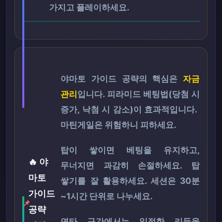
가지고 플레이하세요.
야마토 가이드 공략의 핵심은
자금
관리
입니다. ​​피라미드 베팅법(당첨 시
증가, 낙첨 시 감소)이 효과적입니다. ​
마틴게일은 위험하니 피하세요.
탑이 쌓이면 베팅을 유지하고,
🔥 야
무너지면 과감히 손절하세요. 탑
마토
쌓기를 잘 활용하세요. ​세션은 30분
가이드
~1시간 단위로 나누세요.
공략
연타 구간에서는 일정한 리듬을