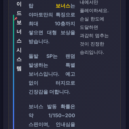
내에서만
이
탑
보너스
는
플레이하세요.
드
야마토만의 특징으로
손실 한도에
보
최대 10층까지
도달하면
너
쌓으면 대형 보상을
과감히 멈추는
스
받습니다.
것이 진정한
시
승리입니다.
돌발 SP는 랜덤
스
발생하는 특별
템
보너스입니다. ​예고
없이 터지므로
긴장감을 더합니다.
보너스 발동 확률은
약 1/150~200
스핀이며, 인내심을