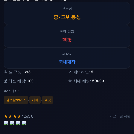
변동성
중-고변동성
최대 당첨
잭팟
제작사
국내제작
🎯 릴 구성:
3x3
📍 페이라인:
5
💰 최소 베팅:
100
💎 최대 베팅:
50000
주요 피처:
·
·
잠수함보너스
어뢰
잭팟
★★★★
4.5/5.0
📱 모바일 지원