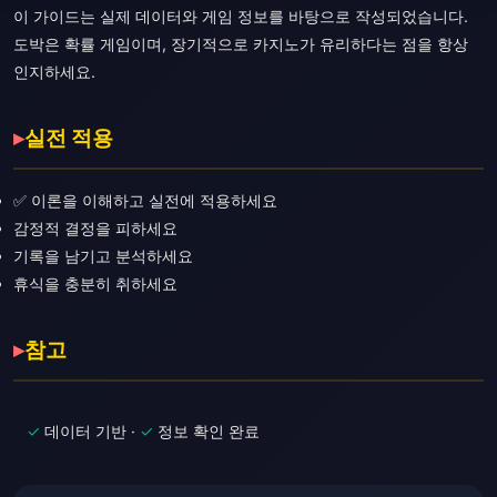
이 가이드는 실제 데이터와 게임 정보를 바탕으로 작성되었습니다. ​
도박은 확률 게임이며, 장기적으로 카지노가 유리하다는 점을 항상
인지하세요.
실전 적용
✅ 이론을 이해하고 실전에 적용하세요
감정적 결정을 피하세요
기록을 남기고 분석하세요
휴식을 충분히 취하세요
참고
✓
데이터 기반 ·
✓
정보 확인 완료