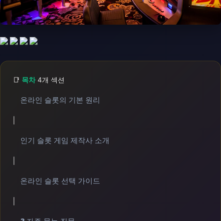
📑
목차
4개 섹션
온라인 슬롯의 기본 원리
|
인기 슬롯 게임 제작사 소개
|
온라인 슬롯 선택 가이드
|