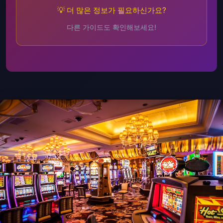
💡 더 많은 정보가 필요하신가요?
다른 가이드도 확인해보세요!