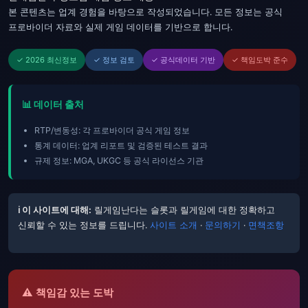
본 콘텐츠는 업계 경험을 바탕으로 작성되었습니다. 모든 정보는 공식
프로바이더 자료와 실제 게임 데이터를 기반으로 합니다.
✓ 2026 최신정보
✓ 정보 검토
✓ 공식데이터 기반
✓ 책임도박 준수
📊 데이터 출처
RTP/변동성: 각 프로바이더 공식 게임 정보
통계 데이터: 업계 리포트 및 검증된 테스트 결과
규제 정보: MGA, UKGC 등 공식 라이선스 기관
ℹ️ 이 사이트에 대해:
릴게임난다는 슬롯과 릴게임에 대한 정확하고
신뢰할 수 있는 정보를 드립니다. ​​
사이트 소개
·
문의하기
·
면책조항
⚠️ 책임감 있는 도박