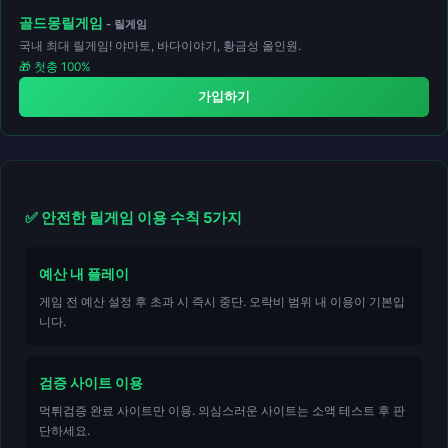
골드몽릴게임
- 릴게임
국내 최대 릴게임! 야마토, 바다이야기, 황금성 올인원.
🎁 첫충 100%
가입하기
✅ 안전한 릴게임 이용 수칙 5가지
예산 내 플레이
게임 전 예산 설정 후 초과 시 즉시 중단. 오락비 범위 내 이용이 기본입
니다.
검증 사이트 이용
먹튀검증 완료 사이트만 이용. 의심스러운 사이트는 소액 테스트 후 판
단하세요.