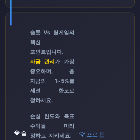
슬롯 Vs 릴게임의
핵심
포인트입니다. ​
자금 관리
가 가장
중요하며, 총
자금의 1~5%를
세션 한도로
정하세요.
손실 한도와 목표
수익을 미리
💎 슬
💡 프로 팁
정하고 지키세요. ​