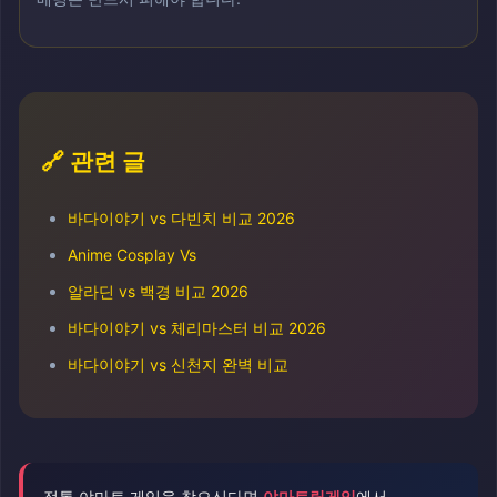
🔗 관련 글
바다이야기 vs 다빈치 비교 2026
Anime Cosplay Vs
알라딘 vs 백경 비교 2026
바다이야기 vs 체리마스터 비교 2026
바다이야기 vs 신천지 완벽 비교
정통 야마토 게임을 찾으신다면
야마토릴게임
에서