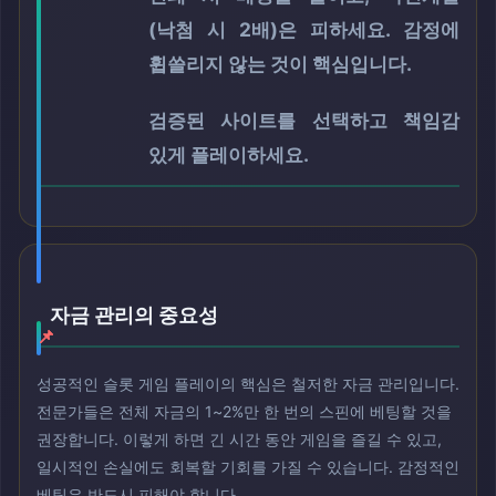
(낙첨 시 2배)은 피하세요. 감정에
휩쓸리지 않는 것이 핵심입니다.
검증된 사이트를 선택하고 책임감
있게 플레이하세요.
자금 관리의 중요성
성공적인 슬롯 게임 플레이의 핵심은 철저한 자금 관리입니다.
​​전문가들은 전체 자금의 1~2%만 한 번의 스핀에 베팅할 것을
권장합니다. ​이렇게 하면 긴 시간 동안 게임을 즐길 수 있고,
일시적인 손실에도 회복할 기회를 가질 수 있습니다. 감정적인
베팅은 반드시 피해야 합니다.