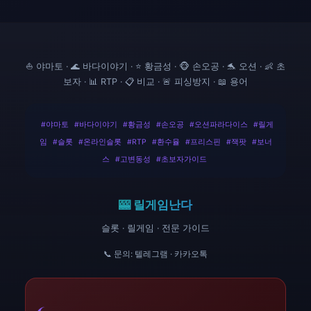
⛵ 야마토 · 🌊 바다이야기 · ⭐ 황금성 · 🐵 손오공 · 🐬 오션 · 👶 초
보자 · 📊 RTP · 📋 비교 · 🚨 피싱방지 · 📖 용어
#야마토
#바다이야기
#황금성
#손오공
#오션파라다이스
#릴게
임
#슬롯
#온라인슬롯
#RTP
#환수율
#프리스핀
#잭팟
#보너
스
#고변동성
#초보자가이드
🎰 릴게임난다
슬롯 · 릴게임 · 전문 가이드
📞 문의: 텔레그램 · 카카오톡