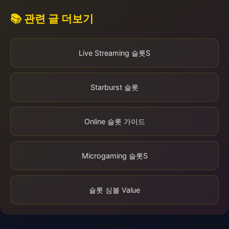
📚 관련 글 더보기
Live Streaming 슬롯S
Starburst 슬롯
Online 슬롯 가이드
Microgaming 슬롯S
슬롯 심볼 Value