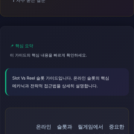
❓ 자주 묻는 질문
📌 핵심 요약
이 가이드의 핵심 내용을 빠르게 확인하세요.
Slot Vs Reel 슬롯 가이드입니다. ​​온라인 슬롯의 핵심
메카닉과 전략적 접근법을 상세히 설명합니다.
​온라인 슬롯과
릴게임
에서 중요한