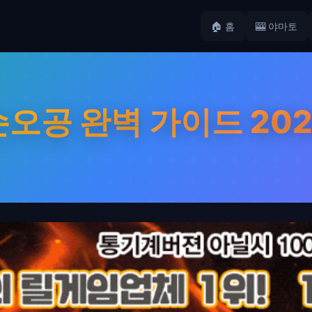
🏠 홈
🎰 야마토
손오공 완벽 가이드 202