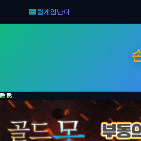
🎰 릴게임난다