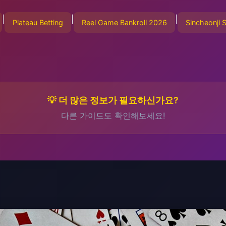
|
|
|
Plateau Betting
Reel Game Bankroll 2026
Sincheonji 
💡 더 많은 정보가 필요하신가요?
다른 가이드도 확인해보세요!