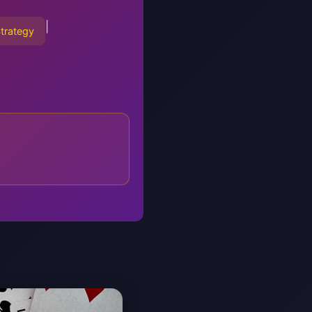
|
Strategy