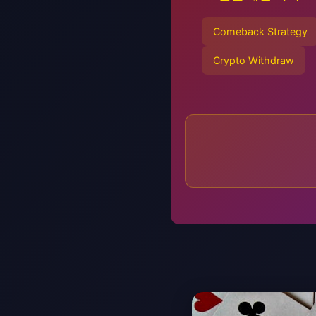
Comeback Strategy
Crypto Withdraw