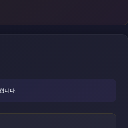
명합니다.