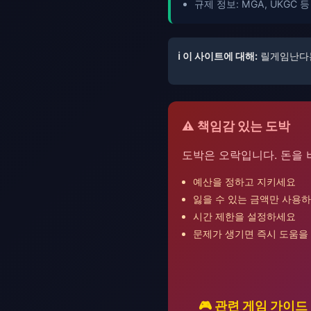
규제 정보: MGA, UKGC
ℹ️ 이 사이트에 대해:
릴게임난다는
⚠️ 책임감 있는 도박
도박은 오락입니다. 돈을 
예산을 정하고 지키세요
잃을 수 있는 금액만 사용
시간 제한을 설정하세요
문제가 생기면 즉시 도움을
🎮 관련 게임 가이드