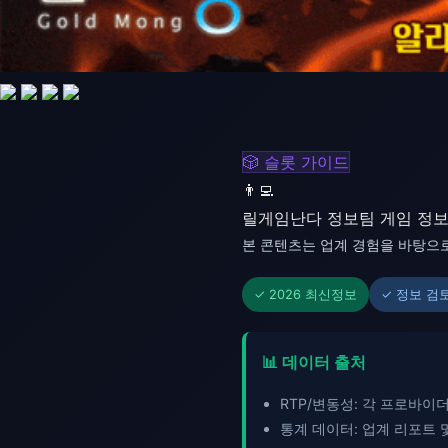
🎲 슬롯 가이드
👨‍💻
릴게임난다 정보팀
게임 정보
본 콘텐츠는 업계 경험을 바탕으
✓ 2026 최신정보
✓ 정보 검
📊 데이터 출처
RTP/변동성: 각 프로바이
통계 데이터: 업계 리포트 