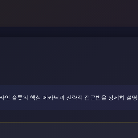
드입니다. ​온라인 슬롯의 핵심 메카닉과 전략적 접근법을 상세히 설