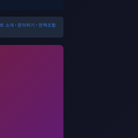
트 소개
·
문의하기
·
면책조항