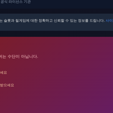
 등 공식 라이선스 기관
 슬롯과 릴게임에 대한 정확하고 신뢰할 수 있는 정보를 드립니다.
사이
버는 수단이 아닙니다.
하세요
 받으세요