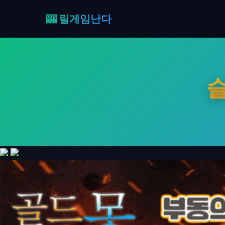
🎰 릴게임난다
슬