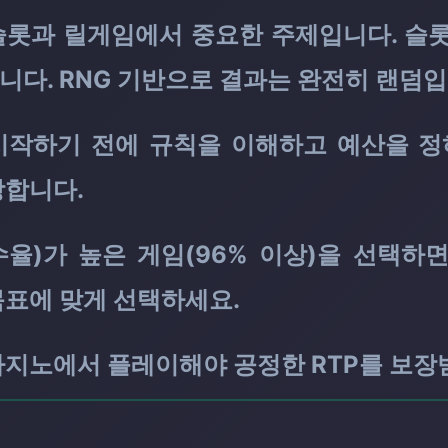
슬롯과
릴게임
에서 중요한 주제입니다. 슬롯 Ba
다. ​​RNG 기반으로 결과는 완전히 랜덤입
시작하기 전에 규칙을 이해하고 예산을 정하
장합니다.
수율)가 높은 게임(96% 이상)을 선택하면
목표에 맞게 선택하세요.
카지노에서 플레이해야 공정한 RTP를 보장