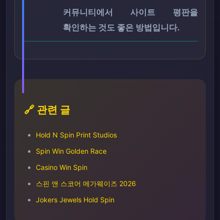
커뮤니티에서 사이트 평판을
확인하는 것도 좋은 방법입니다.
🔗 관련 글
Hold N Spin Print Studios
Spin Win Golden Race
Casino Win Spin
스핀 앤 스코어 메가웨이즈 2026
Jokers Jewels Hold Spin