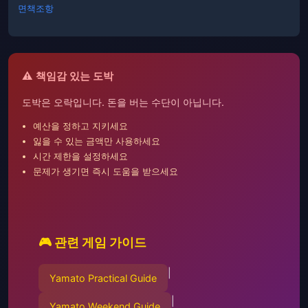
면책조항
⚠️ 책임감 있는 도박
도박은 오락입니다. ​돈을 버는 수단이 아닙니다.
예산을 정하고 지키세요
잃을 수 있는 금액만 사용하세요
시간 제한을 설정하세요
문제가 생기면 즉시 도움을 받으세요
🎮 관련 게임 가이드
|
Yamato Practical Guide
|
Yamato Weekend Guide