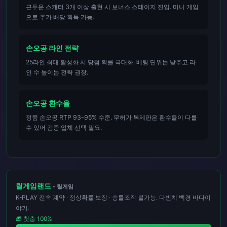
근두운 스캐터 3개 이상 출현 시 보너스 스테이지 진입. 미니 게임
으로 추가 배당 획득 가능.
손오공 라인 전략
25라인 최대 활성화 시 당첨 확률 극대화. 베팅 단위는 낮추고 라
인 수 높이는 전략 권장.
손오공 환수율
정품 손오공 RTP 93-95% 수준. 무허가 복제판은 환수율이 다를
수 있어 검증 업체 선택 필요.
릴게임랜드
- 릴게임
K-PLAY 전속 계약 · 정상확률 보장 · 승률조작 불가능. 다빈치 백경 바다이
야기.
🎁 첫충 100%