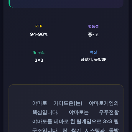
RTP
변동성
94-96%
중-고
릴 구조
특징
탑쌓기, 돌발SP
3x3
야마토 가이드은(는) 야마토게임의
핵심입니다. ​​야마토는 우주전함
야마토
를 테마로 한 릴게임으로 3x3 릴
구조입니다. 탑 쌓기 시스템과 돌발