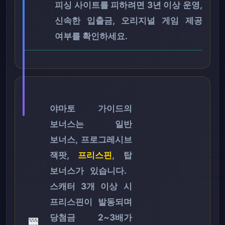
피싱 사이트를 피하려면 3년 이상 운영,
신속한 입출금, 오리지널 게임 제공
여부를 확인하세요.
야마토 가이드의
보너스는 일반
보너스, 프로그레시브
잭팟,
프리스핀
, 탑
보너스가 있습니다. ​​
스캐터 3개 이상 시
프리스핀이 발동되며
당첨금 2~3배가
🎰