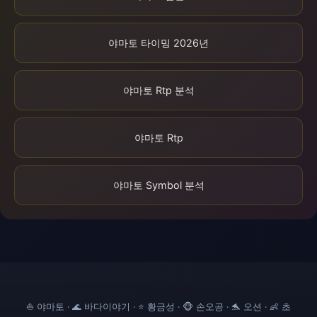
야마토 타이밍 2026년
야마토 Rtp 분석
야마토 Rtp
야마토 Symbol 분석
⛵ 야마토 · 🌊 바다이야기 · ⭐ 황금성 · 🐵 손오공 · 🐬 오션 · 👶 초