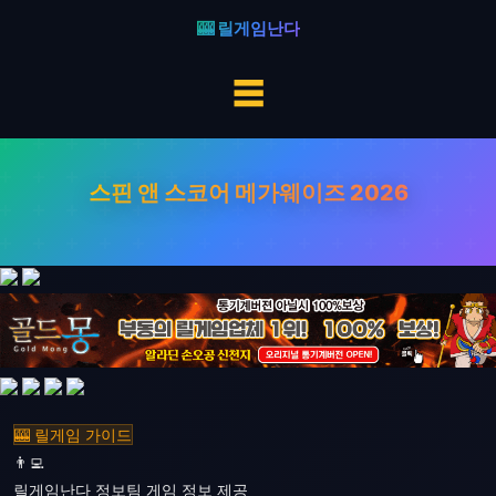
🎰 릴게임난다
☰
스핀 앤 스코어 메가웨이즈 2026
🎰 릴게임 가이드
👨‍💻
릴게임난다 정보팀
게임 정보 제공