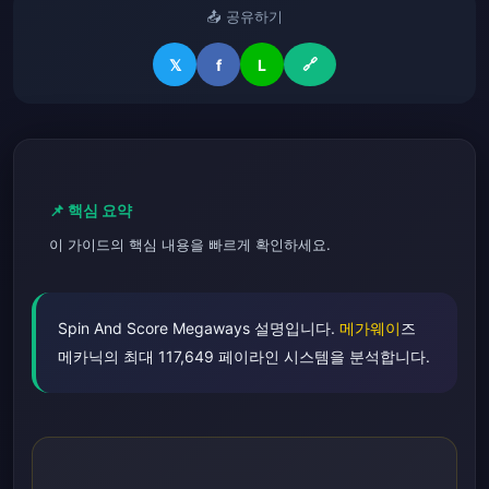
📤 공유하기
𝕏
f
L
🔗
📌 핵심 요약
이 가이드의 핵심 내용을 빠르게 확인하세요.
Spin And Score Megaways 설명입니다. ​
메가웨이
즈
메카닉의 최대 117,649 페이라인 시스템을 분석합니다.