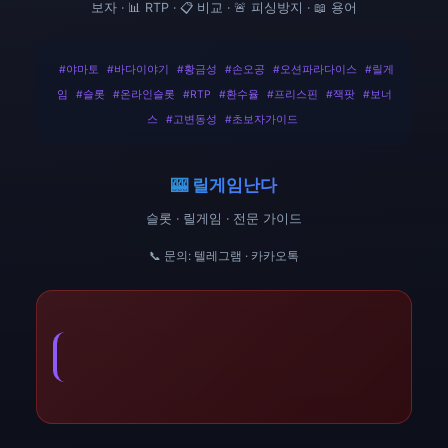
보자 · 📊 RTP · 📋 비교 · 🚨 피싱방지 · 📖 용어
#야마토
#바다이야기
#황금성
#손오공
#오션파라다이스
#릴게
임
#슬롯
#온라인슬롯
#RTP
#환수율
#프리스핀
#잭팟
#보너
스
#고변동성
#초보자가이드
🎰 릴게임난다
슬롯 · 릴게임 · 전문 가이드
📞 문의: 텔레그램 · 카카오톡