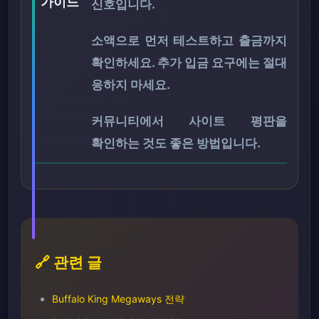
가이드
신호입니다.
소액으로 먼저 테스트하고 출금까지
확인하세요. 추가 입금 요구에는 절대
응하지 마세요.
커뮤니티에서 사이트 평판을
확인하는 것도 좋은 방법입니다.
🔗 관련 글
Buffalo King Megaways 전략