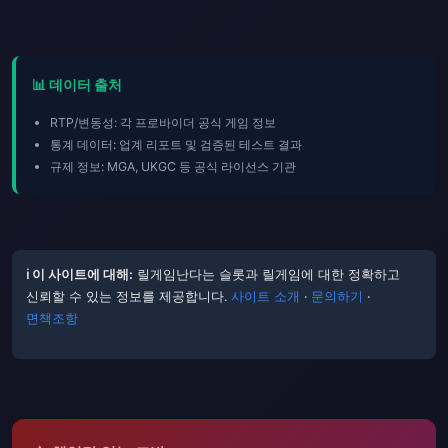
📊 데이터 출처
RTP/변동성: 각 프로바이더 공식 게임 정보
통계 데이터: 업계 리포트 및 검증된 테스트 결과
규제 정보: MGA, UKGC 등 공식 라이선스 기관
ℹ️ 이 사이트에 대해:
릴게임난다는 슬롯과 릴게임에 대한 정확하고
신뢰할 수 있는 정보를 제공합니다. ​​
사이트 소개
·
문의하기
·
면책조항