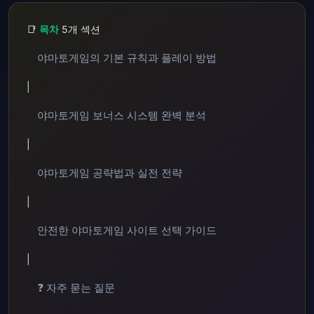
📑
목차
5개 섹션
야마토게임의 기본 규칙과 플레이 방법
|
야마토게임 보너스 시스템 완벽 분석
|
야마토게임 공략법과 실전 전략
|
안전한 야마토게임 사이트 선택 가이드
|
❓ 자주 묻는 질문