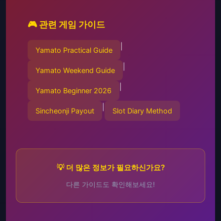
🎮 관련 게임 가이드
|
Yamato Practical Guide
|
Yamato Weekend Guide
|
Yamato Beginner 2026
|
Sincheonji Payout
Slot Diary Method
💡 더 많은 정보가 필요하신가요?
다른 가이드도 확인해보세요!