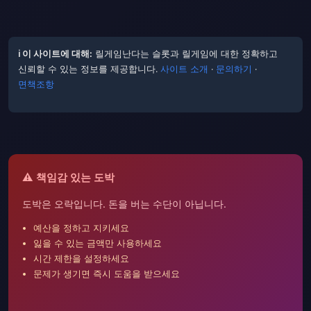
ℹ️ 이 사이트에 대해:
릴게임난다는 슬롯과 릴게임에 대한 정확하고
신뢰할 수 있는 정보를 제공합니다.
사이트 소개
·
문의하기
·
면책조항
⚠️ 책임감 있는 도박
도박은 오락입니다. ​​돈을 버는 수단이 아닙니다.
예산을 정하고 지키세요
잃을 수 있는 금액만 사용하세요
시간 제한을 설정하세요
문제가 생기면 즉시 도움을 받으세요