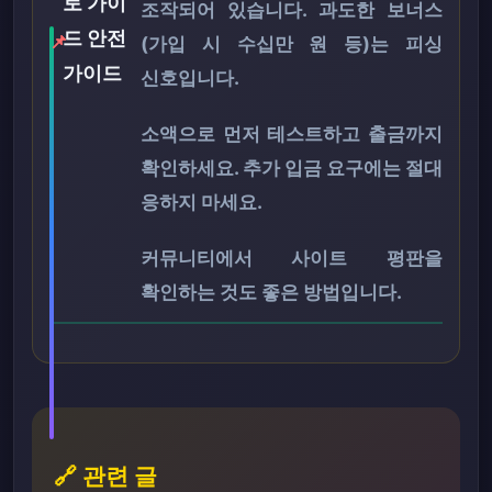
토 가이
조작되어 있습니다. 과도한 보너스
드 안전
(가입 시 수십만 원 등)는 피싱
가이드
신호입니다.
소액으로 먼저 테스트하고 출금까지
확인하세요. 추가 입금 요구에는 절대
응하지 마세요.
커뮤니티에서 사이트 평판을
확인하는 것도 좋은 방법입니다.
🔗 관련 글