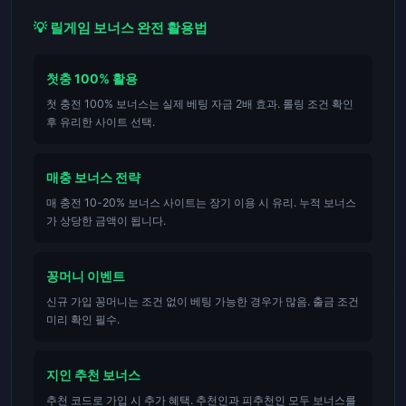
💡 릴게임 보너스 완전 활용법
첫충 100% 활용
첫 충전 100% 보너스는 실제 베팅 자금 2배 효과. 롤링 조건 확인
후 유리한 사이트 선택.
매충 보너스 전략
매 충전 10-20% 보너스 사이트는 장기 이용 시 유리. 누적 보너스
가 상당한 금액이 됩니다.
꽁머니 이벤트
신규 가입 꽁머니는 조건 없이 베팅 가능한 경우가 많음. 출금 조건
미리 확인 필수.
지인 추천 보너스
추천 코드로 가입 시 추가 혜택. 추천인과 피추천인 모두 보너스를