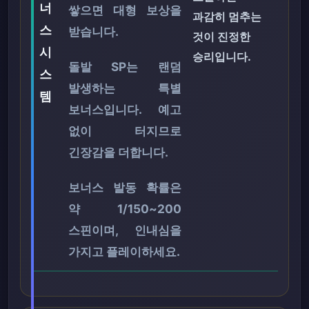
너
쌓으면 대형 보상을
과감히 멈추는
스
받습니다.
것이 진정한
시
승리입니다.
돌발 SP는 랜덤
스
발생하는 특별
템
보너스입니다. ​예고
없이 터지므로
긴장감을 더합니다.
보너스 발동 확률은
약 1/150~200
스핀이며, 인내심을
가지고 플레이하세요.