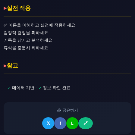
실전 적용
✅ 이론을 이해하고 실전에 적용하세요
감정적 결정을 피하세요
기록을 남기고 분석하세요
휴식을 충분히 취하세요
참고
✓
데이터 기반 ·
✓
정보 확인 완료
📤 공유하기
𝕏
f
L
🔗