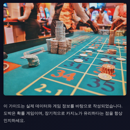
이 가이드는 실제 데이터와 게임 정보를 바탕으로 작성되었습니다. ​
도박은 확률 게임이며, 장기적으로 카지노가 유리하다는 점을 항상
인지하세요.