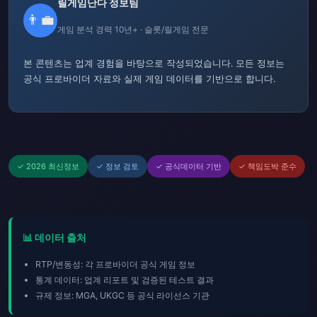
릴게임난다 정보팀
👨‍💼
게임 분석 경력 10년+ · 슬롯/릴게임 전문
본 콘텐츠는 업계 경험을 바탕으로 작성되었습니다. ​​모든 정보는
공식 프로바이더 자료와 실제 게임 데이터를 기반으로 합니다.
✓ 2026 최신정보
✓ 정보 검토
✓ 공식데이터 기반
✓ 책임도박 준수
📊 데이터 출처
RTP/변동성: 각 프로바이더 공식 게임 정보
통계 데이터: 업계 리포트 및 검증된 테스트 결과
규제 정보: MGA, UKGC 등 공식 라이선스 기관