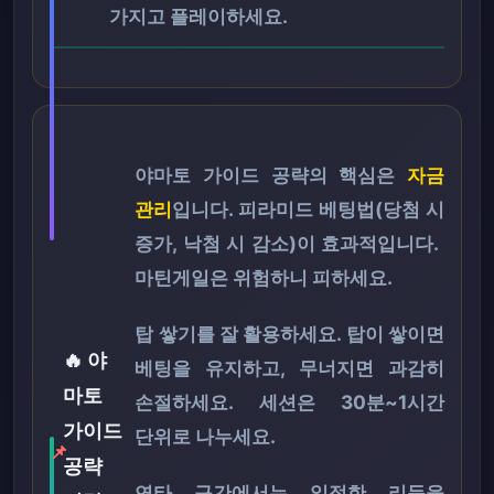
가지고 플레이하세요.
야마토 가이드 공략의 핵심은
자금
관리
입니다. ​​피라미드 베팅법(당첨 시
증가, 낙첨 시 감소)이 효과적입니다. ​
마틴게일은 위험하니 피하세요.
탑 쌓기를 잘 활용하세요. ​​탑이 쌓이면
🔥 야
베팅을 유지하고, 무너지면 과감히
마토
손절하세요. ​세션은 30분~1시간
가이드
단위로 나누세요.
공략
연타 구간에서는 일정한 리듬을