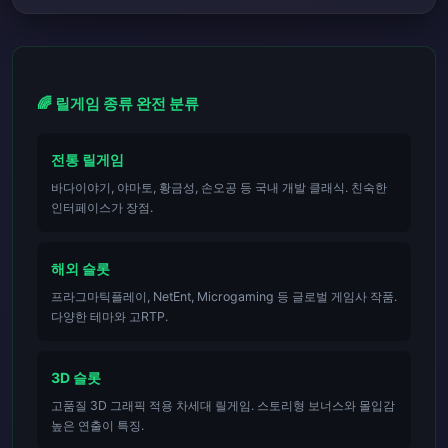
🌈 릴게임 종류 완전 분류
전통 릴게임
바다이야기, 야마토, 황금성, 손오공 등 국내 개발 클래식. 친숙한
인터페이스가 장점.
해외 슬롯
프라그마틱플레이, NetEnt, Microgaming 등 글로벌 게임사 작품.
다양한 테마와 고RTP.
3D 슬롯
고품질 3D 그래픽 적용 차세대 릴게임. 스토리형 보너스와 몰입감
높은 연출이 특징.