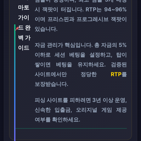
마토
시 잭팟이 터집니다. RTP는 94~96%
가이
이며 프리스핀과 프로그레시브 잭팟이
드 완
있습니다.
벽 가
자금 관리가 핵심입니다. 총 자금의 5%
이드
이하로 세션 베팅을 설정하고, 탑이
쌓이면 베팅을 유지하세요. ​검증된
사이트에서만 정당한
RTP
를
보장받습니다.
피싱 사이트를 피하려면 3년 이상 운영,
신속한 입출금, 오리지널 게임 제공
여부를 확인하세요.