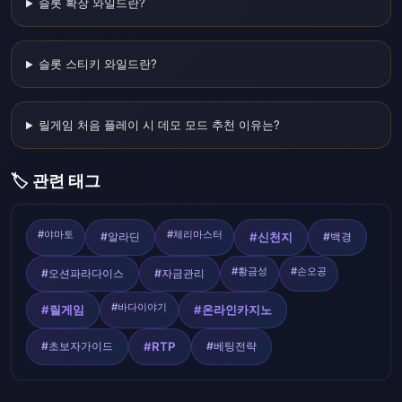
슬롯 확장 와일드란?
슬롯 스티키 와일드란?
릴게임 처음 플레이 시 데모 모드 추천 이유는?
🏷️ 관련 태그
#야마토
#체리마스터
#알라딘
#신천지
#백경
#황금성
#손오공
#오션파라다이스
#자금관리
#바다이야기
#릴게임
#온라인카지노
#초보자가이드
#RTP
#베팅전략