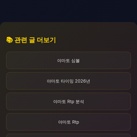
📚 관련 글 더보기
야마토 심볼
야마토 타이밍 2026년
야마토 Rtp 분석
야마토 Rtp