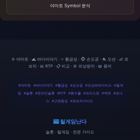
야마토 Symbol 분석
⛵ 야마토 · 🌊 바다이야기 · ⭐ 황금성 · 🐵 손오공 · 🐬 오션 · 👶 초
보자 · 📊 RTP · 📋 비교 · 🚨 피싱방지 · 📖 용어
#야마토
#바다이야기
#황금성
#손오공
#오션파라다이스
#릴게
임
#슬롯
#온라인슬롯
#RTP
#환수율
#프리스핀
#잭팟
#보너
스
#고변동성
#초보자가이드
🎰 릴게임난다
슬롯 · 릴게임 · 전문 가이드