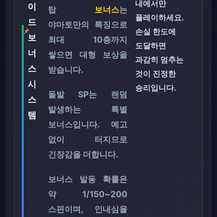
내에서만
이
탑
보너스
는
플레이하세요. ​
드
야마토만의 특징으로
손실 한도에
보
최대 10층까지
도달하면
너
쌓으면 대형 보상을
과감히 멈추는
스
받습니다.
것이 진정한
시
승리입니다.
돌발 SP는 랜덤
스
발생하는 특별
템
보너스입니다. 예고
없이 터지므로
긴장감을 더합니다.
보너스 발동 확률은
약 1/150~200
스핀이며, 인내심을