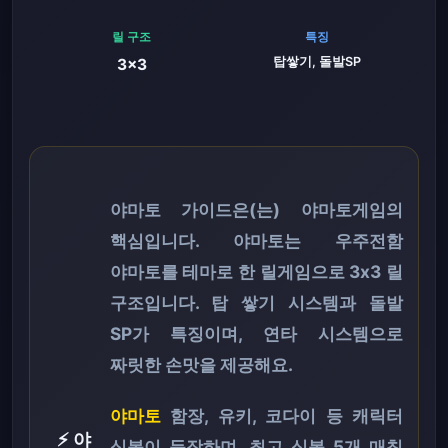
릴 구조
특징
탑쌓기, 돌발SP
3x3
야마토 가이드은(는) 야마토게임의
핵심입니다. ​​야마토는 우주전함
야마토
를 테마로 한 릴게임으로 3x3 릴
구조입니다. ​탑 쌓기 시스템과 돌발
SP가 특징이며, 연타 시스템으로
짜릿한 손맛을 제공해요.
야마토
함장, 유키, 코다이 등 캐릭터
⚡ 야
심볼이 등장하며, 최고 심볼 5개 매칭