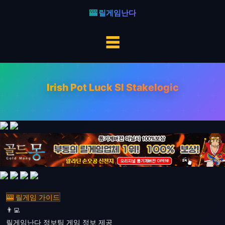
🎰 릴게임난다
☰
Irish Pot Luck Sl Stakelogic
🎰 릴게임 가이드
👨‍💻
릴게임난다 정보팀
게임 정보 제공