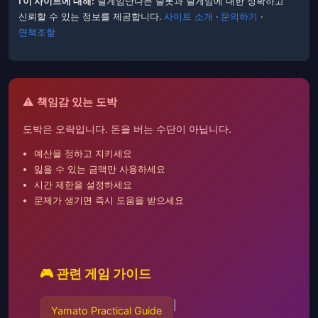
ℹ️ 이 사이트에 대해:
릴게임난다는 슬롯과 릴게임에 대한 정확하고
신뢰할 수 있는 정보를 제공합니다.
사이트 소개
·
문의하기
·
면책조항
⚠️ 책임감 있는 도박
도박은 오락입니다. ​​돈을 버는 수단이 아닙니다.
예산을 정하고 지키세요
잃을 수 있는 금액만 사용하세요
시간 제한을 설정하세요
문제가 생기면 즉시 도움을 받으세요
🎮 관련 게임 가이드
|
Yamato Practical Guide