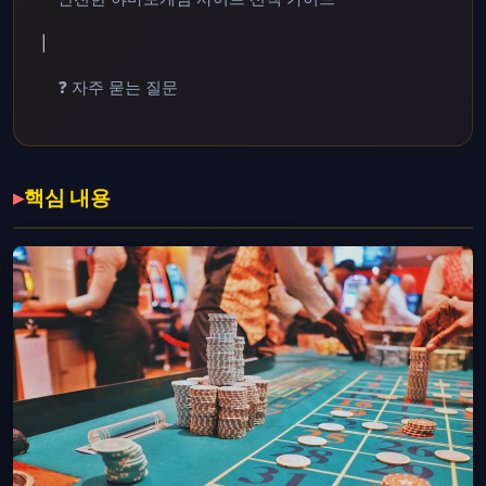
|
❓ 자주 묻는 질문
핵심 내용