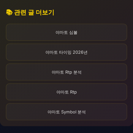
📚 관련 글 더보기
야마토 심볼
야마토 타이밍 2026년
야마토 Rtp 분석
야마토 Rtp
야마토 Symbol 분석