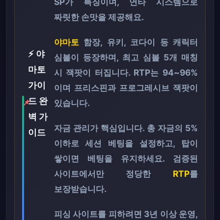
SP가 특징이며, 연타 시스템으로
짜릿한 손맛을 제공해요.
야마토
함장, 유키, 코다이 등 캐릭터
⚡ 야
심볼이 등장하며, 최고 심볼 5개 매칭
마토
시 잭팟이 터집니다. ​​RTP는 94~96%
가이
이며 프리스핀과 프로그레시브 잭팟이
드 완
있습니다.
벽 가
자금 관리가 핵심입니다. ​​총 자금의 5%
이드
이하로 세션 베팅을 설정하고, 탑이
쌓이면 베팅을 유지하세요. ​​검증된
사이트에서만 정당한
RTP
를
보장받습니다.
피싱 사이트를 피하려면 3년 이상 운영,