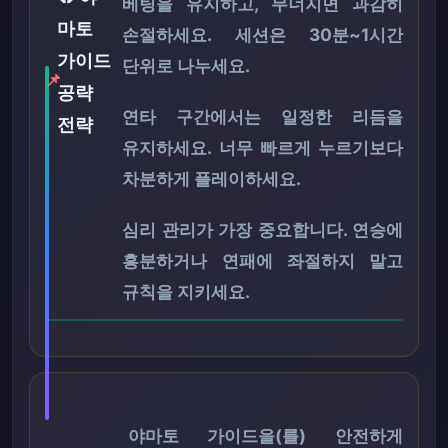
베팅을 유지하고, 무너지면 과감히
마토
손절하세요. 세션은 30분~1시간
가이드
단위로 나누세요.
공략
연타 구간에서는 일정한 리듬을
전략
유지하세요. ​​너무 빠르게 누르기보다
차분하게 플레이하세요.
심리 관리가 가장 중요합니다. ​연승에
흥분하거나 연패에 좌절하지 말고
규칙을 지키세요.
야마토 가이드을(를) 안전하게