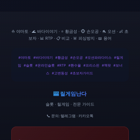
⛵ 야마토 · 🌊 바다이야기 · ⭐ 황금성 · 🐵 손오공 · 🐬 오션 · 👶 초
보자 · 📊 RTP · 📋 비교 · 🚨 피싱방지 · 📖 용어
#야마토
#바다이야기
#황금성
#손오공
#오션파라다이스
#릴게
임
#슬롯
#온라인슬롯
#RTP
#환수율
#프리스핀
#잭팟
#보너
스
#고변동성
#초보자가이드
🎰 릴게임난다
슬롯 · 릴게임 · 전문 가이드
📞 문의: 텔레그램 · 카카오톡