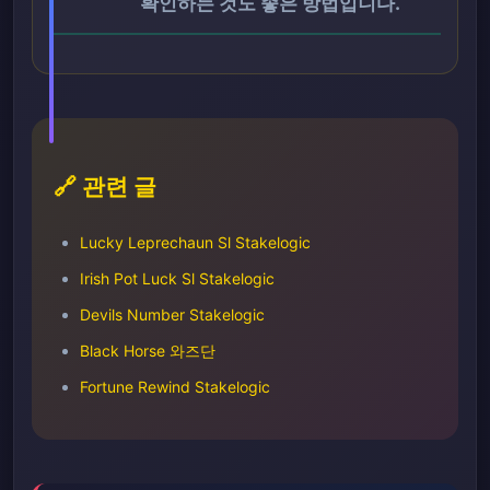
확인하는 것도 좋은 방법입니다.
🔗 관련 글
Lucky Leprechaun Sl Stakelogic
Irish Pot Luck Sl Stakelogic
Devils Number Stakelogic
Black Horse 와즈단
Fortune Rewind Stakelogic