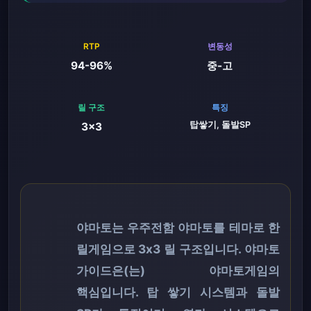
RTP
변동성
94-96%
중-고
릴 구조
특징
탑쌓기, 돌발SP
3x3
​​야마토는 우주전함
야마토
를 테마로 한
릴게임으로 3x3 릴 구조입니다. 야마토
가이드은(는) 야마토게임의
핵심입니다. ​탑 쌓기 시스템과 돌발