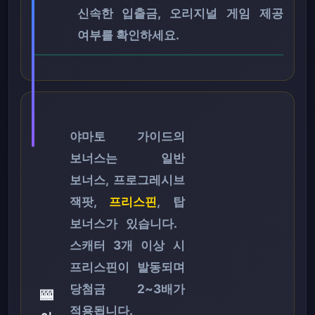
신속한 입출금, 오리지널 게임 제공
여부를 확인하세요.
야마토 가이드의
보너스는 일반
보너스, 프로그레시브
잭팟,
프리스핀
, 탑
보너스가 있습니다. ​
스캐터 3개 이상 시
프리스핀이 발동되며
당첨금 2~3배가
🎰
적용됩니다.