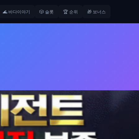
🌊 바다이야기
🎲 슬롯
🏆 순위
🎁 보너스