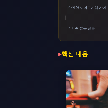
안전한 야마토게임 사이
|
❓ 자주 묻는 질문
핵심 내용