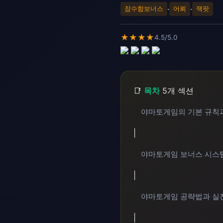
·
·
잠수함보너스
어뢰
잭팟
★★★★
4.5/5.0
📑
목차
5개 섹션
야마토게임의 기본 규칙
|
야마토게임 보너스 시스템
|
야마토게임 공략법과 실
|