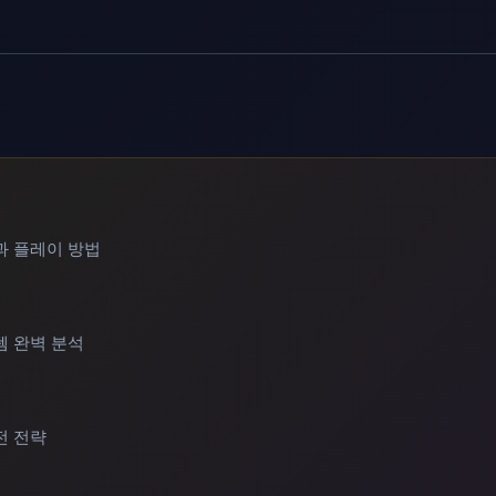
과 플레이 방법
 완벽 분석
전 전략