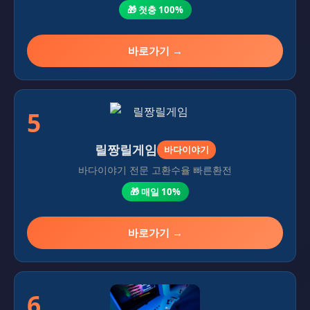
🎁 첫충 100%
바로가기 →
5
릴짱릴게임
바다이야기
바다이야기 전문 고환수율 빠른환전
🎁 매일 10%
바로가기 →
6