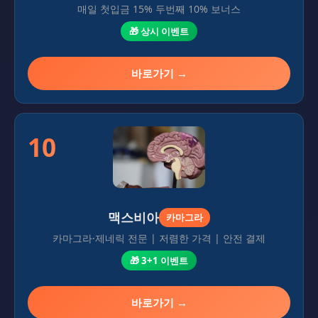
매일 첫입금 15% 두번째 10% 보너스
🎁 상시 이벤트
바로가기 →
10
맥스비아
카마그라
카마그라·제네릭 전문 | 저렴한 가격 | 안전 결제
🎁 3+1 이벤트
바로가기 →