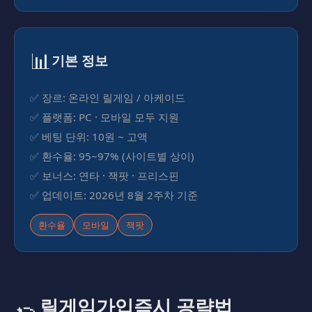
📊
기본 정보
✅ 장르: 온라인 릴게임 / 아케이드
✅ 플랫폼: PC · 모바일 모두 지원
✅ 베팅 단위: 10원 ~ 고액
✅ 환수율: 95~97% (사이트별 상이)
✅ 보너스: 연타 · 잭팟 · 프리스핀
✅ 업데이트: 2026년 8월 2주차 기준
환수율
모바일
잭팟
릴게임가입즉시 공략법