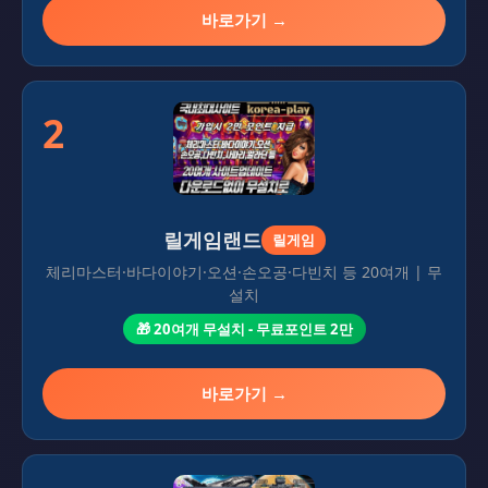
바로가기 →
2
릴게임랜드
릴게임
체리마스터·바다이야기·오션·손오공·다빈치 등 20여개 | 무
설치
🎁 20여개 무설치 - 무료포인트 2만
바로가기 →