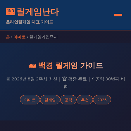
🎰 릴게임난다
온라인릴게임 대표 가이드
홈
›
야마토
› 릴게임가입즉시
🐋 백경 릴게임 가이드
📅 2026년 8월 2주차 최신 | 🏆 검증 완료 | ⚡ 공략 90번째 비
법
야마토
릴게임
공략
추천
2026