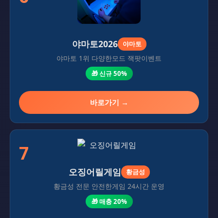
야마토2026
야마토
야마토 1위 다양한모드 잭팟이벤트
🎁 신규 50%
바로가기 →
7
오징어릴게임
황금성
황금성 전문 안전한게임 24시간 운영
🎁 매충 20%