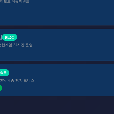
양한모드 잭팟이벤트
임
황금성
전한게임 24시간 운영
슬롯
20% 재충 10% 보너스