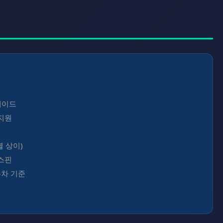
케이드
 지원
별 상이)
리스핀
주차 기준