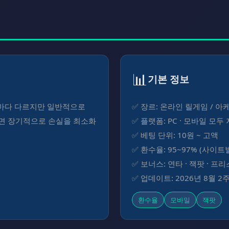
📊
기본 정보
마다 다르지만 일반적으로
✅ 장르: 온라인 릴게임 / 아
하면 장기적으로 손실을 최소화
✅ 플랫폼: PC · 모바일 모두
✅ 베팅 단위: 10원 ~ 고액
✅ 환수율: 95~97% (사이트
✅ 보너스: 연타 · 잭팟 · 프
✅ 업데이트: 2026년 8월 2
환수율
모바일
잭팟