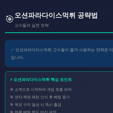
오션파라다이스먹튀 공략법
🎯
고수들의 실전 전략
✅ 오션파라다이스먹튀 고수들이 즐겨 사용하는 전략은 이전
입니다.
⚡ 오션파라다이스먹튀 핵심 포인트
🎯 소액으로 시작하여 게임 흐름 파악
🎯 연타·잭팟 패턴 인식 후 베팅 증가
🎯 목표 수익 달성 시 즉시 출금
🎯 하루 베팅 한도 미리 설정