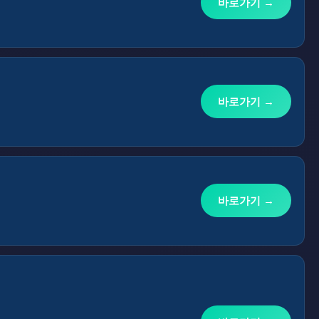
바로가기 →
바로가기 →
바로가기 →