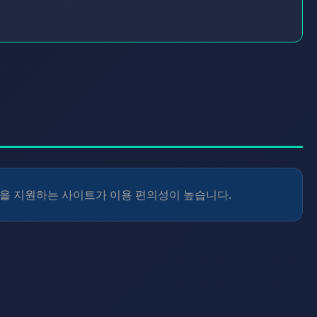
법을 지원하는 사이트가 이용 편의성이 높습니다.