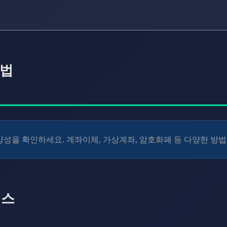
택법
양성을 확인하세요. 계좌이체, 가상계좌, 암호화폐 등 다양한 방
너스