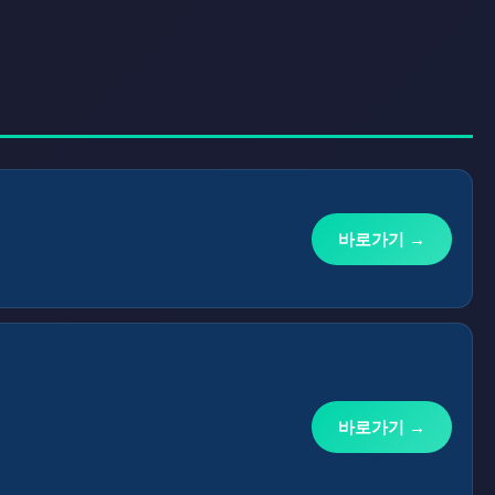
바로가기 →
바로가기 →