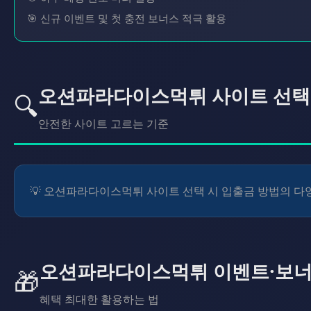
🎯 신규 이벤트 및 첫 충전 보너스 적극 활용
오션파라다이스먹튀 사이트 선
🔍
안전한 사이트 고르는 기준
💡 오션파라다이스먹튀 사이트 선택 시 입출금 방법의 다
오션파라다이스먹튀 이벤트·보
🎁
혜택 최대한 활용하는 법