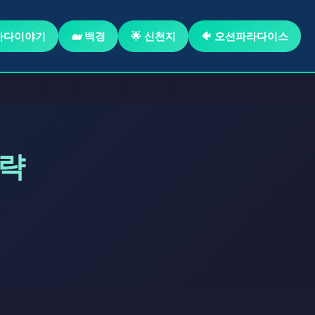
 바다이야기
🐋 백경
🌟 신천지
🐠 오션파라다이스
전략