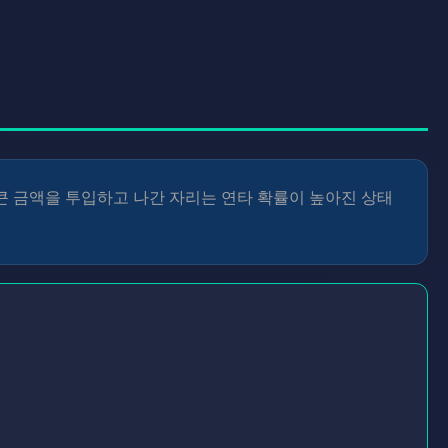
큰 금액을 투입하고 나간 자리는 연타 확률이 높아진 상태