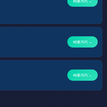
바로가기 →
바로가기 →
바로가기 →