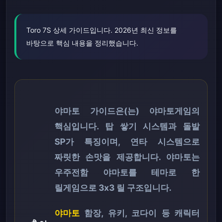
Toro 7S 상세 가이드입니다. 2026년 최신 정보를
바탕으로 핵심 내용을 정리했습니다.
야마토 가이드은(는) 야마토게임의
핵심입니다. 탑 쌓기 시스템과 돌발
SP가 특징이며, 연타 시스템으로
짜릿한 손맛을 제공합니다. ​야마토는
우주전함
야마토
를 테마로 한
릴게임으로 3x3 릴 구조입니다.
야마토
함장, 유키, 코다이 등 캐릭터