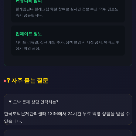
커뮤니티 참여
릴게임난다 텔레그램 채널 참여로 실시간 정보 수신. 먹튀 경보도
즉시 공유됩니다.
업데이트 정보
사이트 리뉴얼, 신규 게임 추가, 정책 변경 시 사전 공지. 북마크 후
정기 확인 권장.
❓ 자주 묻는 질문
도박 문제 상담 연락처는?
한국도박문제관리센터 1336에서 24시간 무료 익명 상담을 받을 수
있습니다.