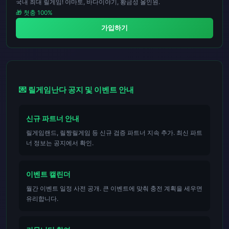
국내 최대 릴게임! 야마토, 바다이야기, 황금성 올인원.
🎁 첫충 100%
가입하기
💌 릴게임난다 공지 및 이벤트 안내
신규 파트너 안내
릴게임랜드, 릴짱릴게임 등 신규 검증 파트너 지속 추가. 최신 파트
너 정보는 공지에서 확인.
이벤트 캘린더
월간 이벤트 일정 사전 공개. 큰 이벤트에 맞춰 충전 계획을 세우면
유리합니다.