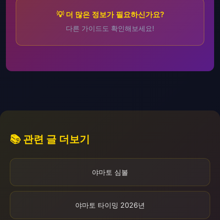
💡 더 많은 정보가 필요하신가요?
다른 가이드도 확인해보세요!
📚 관련 글 더보기
야마토 심볼
야마토 타이밍 2026년