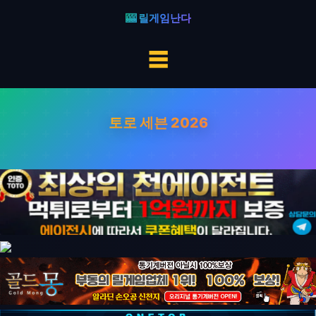
🎰 릴게임난다
☰
토로 세븐 2026