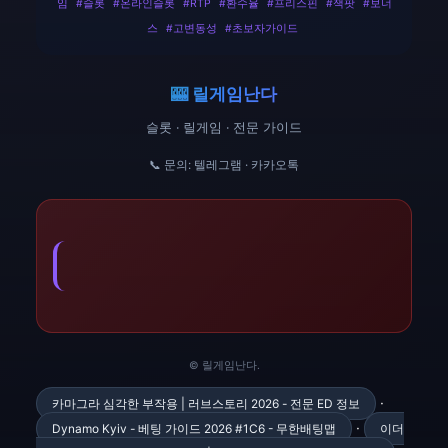
임
#슬롯
#온라인슬롯
#RTP
#환수율
#프리스핀
#잭팟
#보너
스
#고변동성
#초보자가이드
🎰 릴게임난다
슬롯 · 릴게임 · 전문 가이드
📞 문의: 텔레그램 · 카카오톡
© 릴게임난다.
·
카마그라 심각한 부작용 | 러브스토리 2026 - 전문 ED 정보
·
Dynamo Kyiv - 베팅 가이드 2026 #1C6 - 무한배팅맵
이더