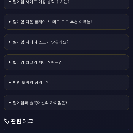
릴게임 사이트 이용 법적 위치는?
릴게임 처음 플레이 시 데모 모드 추천 이유는?
릴게임 데이터 소모가 많은가요?
릴게임 최고의 방어 전략은?
책임 도박의 정의는?
릴게임과 슬롯머신의 차이점은?
🏷️ 관련 태그