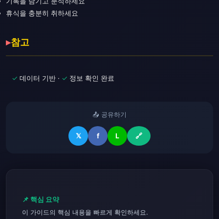
기록을 남기고 분석하세요
휴식을 충분히 취하세요
참고
✓
데이터 기반 ·
✓
정보 확인 완료
📤 공유하기
𝕏
f
L
🔗
📌 핵심 요약
이 가이드의 핵심 내용을 빠르게 확인하세요.