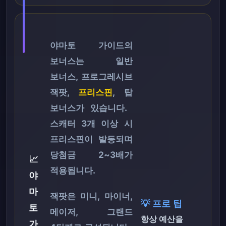
야마토 가이드의
보너스는 일반
보너스, 프로그레시브
잭팟,
프리스핀
, 탑
보너스가 있습니다. ​​
스캐터 3개 이상 시
프리스핀이 발동되며
당첨금 2~3배가
📈
적용됩니다.
야
마
잭팟은 미니, 마이너,
💡 프로 팁
토
메이저, 그랜드
항상 예산을
가