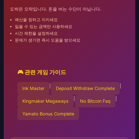
도박은 오락입니다. 돈을 버는 수단이 아닙니다.
예산을 정하고 지키세요
잃을 수 있는 금액만 사용하세요
시간 제한을 설정하세요
문제가 생기면 즉시 도움을 받으세요
🎮 관련 게임 가이드
|
|
Ink Master
Deposit Withdraw Complete
|
|
Kingmaker Megaways
No Bitcoin Faq
Yamato Bonus Complete