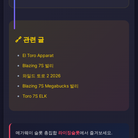
🔗 관련 글
El Toro Apparat
Blazing 7S 발리
와일드 토로 2 2026
Blazing 7S Megabucks 발리
Toro 7S ELK
메가웨이 슬롯 총집합
라이징슬롯
에서 즐겨보세요.