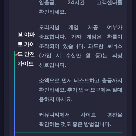
입출금, 24시간 고객센터를
확인하세요.
오리지널 게임 제공 여부가
📊 야마
중요합니다. 가짜 게임은 확률이
토 가이
조작되어 있습니다. ​과도한 보너스
드 안전
(가입 시 수십만 원 등)는 피싱
가이드
신호입니다.
소액으로 먼저 테스트하고 출금까지
확인하세요. ​​추가 입금 요구에는 절대
응하지 마세요.
커뮤니티에서 사이트 평판을
확인하는 것도 좋은 방법입니다.