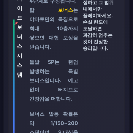
4단계로 구성됩니다. ​
정하고 그 범위
이
내에서만
탑
보너스
는
플레이하세요.
드
야마토만의 특징으로
손실 한도에
보
최대 10층까지
도달하면
과감히 멈추는
너
쌓으면 대형 보상을
것이 진정한
스
받습니다.
승리입니다.
시
돌발 SP는 랜덤
스
발생하는 특별
템
보너스입니다. ​예고
없이 터지므로
긴장감을 더합니다.
보너스 발동 확률은
약 1/150~200
스핀이며, 인내심을