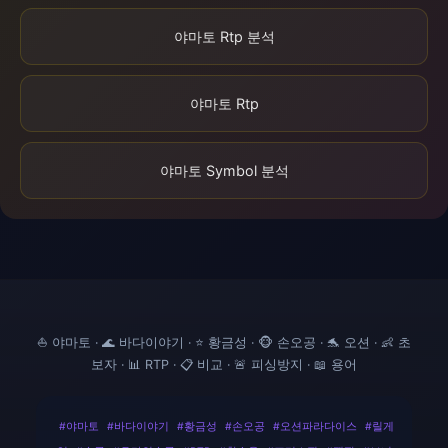
야마토 Rtp 분석
야마토 Rtp
야마토 Symbol 분석
⛵ 야마토 · 🌊 바다이야기 · ⭐ 황금성 · 🐵 손오공 · 🐬 오션 · 👶 초
보자 · 📊 RTP · 📋 비교 · 🚨 피싱방지 · 📖 용어
#야마토
#바다이야기
#황금성
#손오공
#오션파라다이스
#릴게