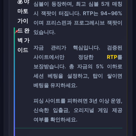
💰 야
심볼이 등장하며, 최고 심볼 5개 매칭
마토
시 잭팟이 터집니다. RTP는 94~96%
가이
이며 프리스핀과 프로그레시브 잭팟이
드 완
있습니다.
벽 가
자금 관리가 핵심입니다. ​​검증된
이드
사이트에서만 정당한
RTP
를
보장받습니다. 총 자금의 5% 이하로
세션 베팅을 설정하고, 탑이 쌓이면
베팅을 유지하세요.
피싱 사이트를 피하려면 3년 이상 운영,
신속한 입출금, 오리지널 게임 제공
여부를 확인하세요.