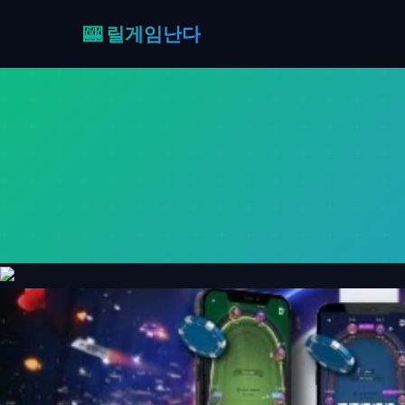
🎰 릴게임난다