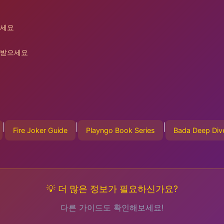
하세요
 받으세요
|
|
|
Fire Joker Guide
Playngo Book Series
Bada Deep Div
💡 더 많은 정보가 필요하신가요?
다른 가이드도 확인해보세요!