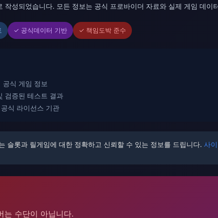
로 작성되었습니다. 모든 정보는 공식 프로바이더 자료와 실제 게임 데이
토
✓ 공식데이터 기반
✓ 책임도박 준수
더 공식 게임 정보
및 검증된 테스트 결과
 등 공식 라이선스 기관
 슬롯과 릴게임에 대한 정확하고 신뢰할 수 있는 정보를 드립니다.
사이
 버는 수단이 아닙니다.