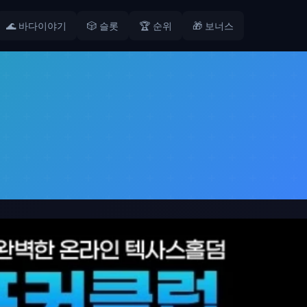
🌊 바다이야기
🎲 슬롯
🏆 순위
🎁 보너스