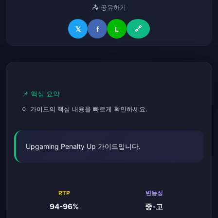
📤 공유하기
𝕏
f
L
🔗
📌 핵심 요약
이 가이드의 핵심 내용을 빠르게 확인하세요.
Upgaming Penalty Up 가이드입니다.
RTP
변동성
94-96%
중-고