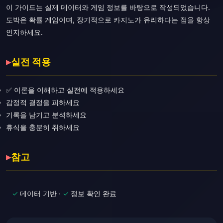
이 가이드는 실제 데이터와 게임 정보를 바탕으로 작성되었습니다. ​​
도박은 확률 게임이며, 장기적으로 카지노가 유리하다는 점을 항상
인지하세요.
실전 적용
✅ 이론을 이해하고 실전에 적용하세요
감정적 결정을 피하세요
기록을 남기고 분석하세요
휴식을 충분히 취하세요
참고
✓
데이터 기반 ·
✓
정보 확인 완료