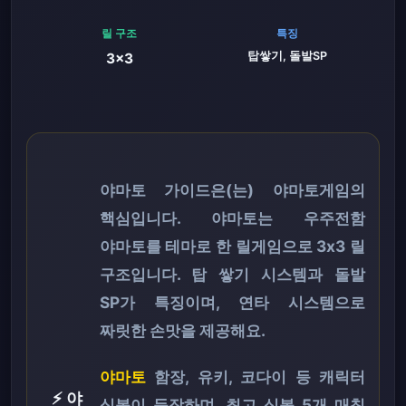
릴 구조
특징
탑쌓기, 돌발SP
3x3
야마토 가이드은(는) 야마토게임의
핵심입니다. 야마토는 우주전함
야마토
를 테마로 한 릴게임으로 3x3 릴
구조입니다. ​​탑 쌓기 시스템과 돌발
SP가 특징이며, 연타 시스템으로
짜릿한 손맛을 제공해요.
야마토
함장, 유키, 코다이 등 캐릭터
⚡ 야
심볼이 등장하며, 최고 심볼 5개 매칭