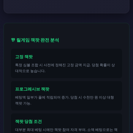
🎊 릴게임 잭팟 완전 분석
고정 잭팟
특정 심볼 조합 시 사전에 정해진 고정 금액 지급. 당첨 확률이 상
대적으로 높습니다.
프로그레시브 잭팟
베팅액 일부가 풀에 적립되어 증가. 당첨 시 수천만 원 이상 대형
잭팟 가능.
잭팟 당첨 조건
대부분 최대 베팅 시에만 잭팟 참여 자격 부여. 소액 베팅으로는 잭