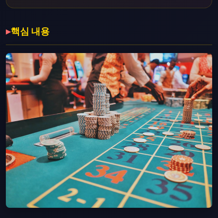
핵심 내용