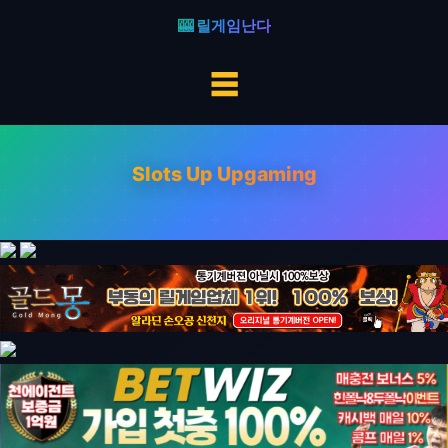
🎰 릴게임난다
☰
Slots Up Upgaming