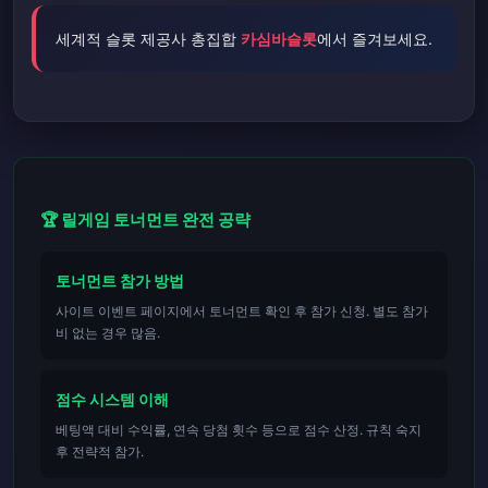
세계적 슬롯 제공사 총집합
카심바슬롯
에서 즐겨보세요.
🏆 릴게임 토너먼트 완전 공략
토너먼트 참가 방법
사이트 이벤트 페이지에서 토너먼트 확인 후 참가 신청. 별도 참가
비 없는 경우 많음.
점수 시스템 이해
베팅액 대비 수익률, 연속 당첨 횟수 등으로 점수 산정. 규칙 숙지
후 전략적 참가.