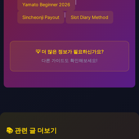
|
Yamato Beginner 2026
|
Sincheonji Payout
Slot Diary Method
💡 더 많은 정보가 필요하신가요?
다른 가이드도 확인해보세요!
📚 관련 글 더보기