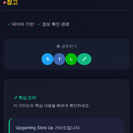
참고
✓
데이터 기반 ·
✓
정보 확인 완료
📤 공유하기
𝕏
f
L
🔗
📌 핵심 요약
이 가이드의 핵심 내용을 빠르게 확인하세요.
Upgaming Slots Up 가이드입니다.