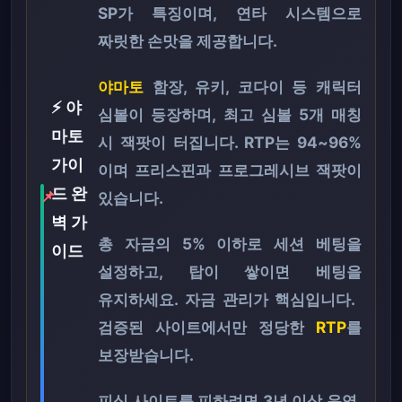
SP가 특징이며, 연타 시스템으로
짜릿한 손맛을 제공합니다.
야마토
함장, 유키, 코다이 등 캐릭터
⚡ 야
심볼이 등장하며, 최고 심볼 5개 매칭
마토
시 잭팟이 터집니다. ​RTP는 94~96%
가이
이며 프리스핀과 프로그레시브 잭팟이
드 완
있습니다.
벽 가
총 자금의 5% 이하로 세션 베팅을
이드
설정하고, 탑이 쌓이면 베팅을
유지하세요. 자금 관리가 핵심입니다. ​
검증된 사이트에서만 정당한
RTP
를
보장받습니다.
피싱 사이트를 피하려면 3년 이상 운영,