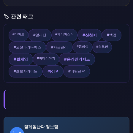
🏷️ 관련 태그
#야마토
#체리마스터
#알라딘
#신천지
#백경
#황금성
#손오공
#오션파라다이스
#자금관리
#바다이야기
#릴게임
#온라인카지노
#초보자가이드
#RTP
#베팅전략
릴게임난다 정보팀