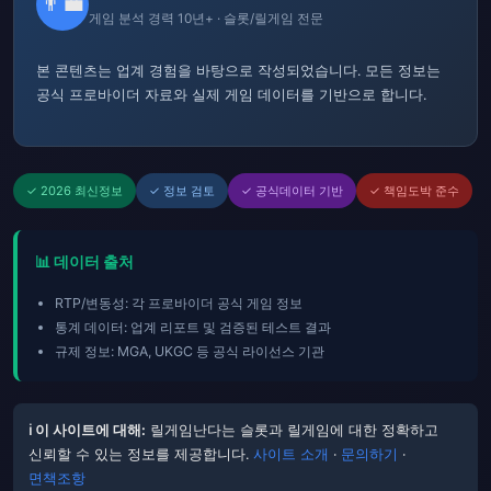
👨‍💼
게임 분석 경력 10년+ · 슬롯/릴게임 전문
본 콘텐츠는 업계 경험을 바탕으로 작성되었습니다. ​모든 정보는
공식 프로바이더 자료와 실제 게임 데이터를 기반으로 합니다.
✓ 2026 최신정보
✓ 정보 검토
✓ 공식데이터 기반
✓ 책임도박 준수
📊 데이터 출처
RTP/변동성: 각 프로바이더 공식 게임 정보
통계 데이터: 업계 리포트 및 검증된 테스트 결과
규제 정보: MGA, UKGC 등 공식 라이선스 기관
ℹ️ 이 사이트에 대해:
릴게임난다는 슬롯과 릴게임에 대한 정확하고
신뢰할 수 있는 정보를 제공합니다. ​​
사이트 소개
·
문의하기
·
면책조항