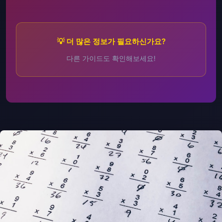
💡 더 많은 정보가 필요하신가요?
다른 가이드도 확인해보세요!