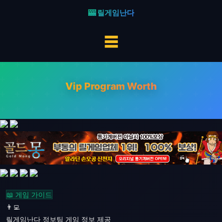
🎰 릴게임난다
☰
Vip Program Worth
📖 게임 가이드
👨‍💻
릴게임난다 정보팀
게임 정보 제공