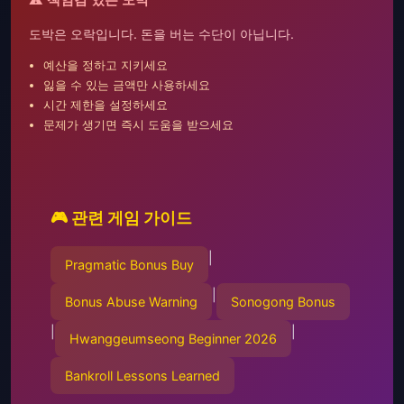
도박은 오락입니다. ​​돈을 버는 수단이 아닙니다.
예산을 정하고 지키세요
잃을 수 있는 금액만 사용하세요
시간 제한을 설정하세요
문제가 생기면 즉시 도움을 받으세요
🎮 관련 게임 가이드
|
Pragmatic Bonus Buy
|
Bonus Abuse Warning
Sonogong Bonus
|
|
Hwanggeumseong Beginner 2026
Bankroll Lessons Learned