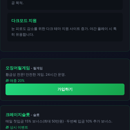
공 목적.
다크모드 지원
눈 피로도 감소를 위한 다크 테마 지원 사이트 증가. 야간 플레이 시 특
히 유용합니다.
오징어릴게임
- 릴게임
황금성 전문! 안전한 게임. 24시간 운영.
🎁 매충 20%
가입하기
크레이지슬롯
- 슬롯
매일 첫입금 15% 보너스(최대 50만원) · 두번째 입금 10% 추가 보너스.
🎁 상시 이벤트