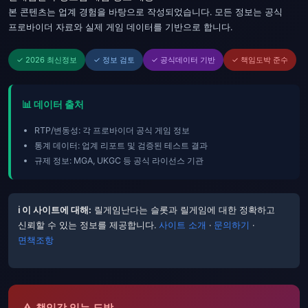
본 콘텐츠는 업계 경험을 바탕으로 작성되었습니다. ​​모든 정보는 공식
프로바이더 자료와 실제 게임 데이터를 기반으로 합니다.
✓ 2026 최신정보
✓ 정보 검토
✓ 공식데이터 기반
✓ 책임도박 준수
📊 데이터 출처
RTP/변동성: 각 프로바이더 공식 게임 정보
통계 데이터: 업계 리포트 및 검증된 테스트 결과
규제 정보: MGA, UKGC 등 공식 라이선스 기관
ℹ️ 이 사이트에 대해:
릴게임난다는 슬롯과 릴게임에 대한 정확하고
신뢰할 수 있는 정보를 제공합니다. ​​
사이트 소개
·
문의하기
·
면책조항
⚠️ 책임감 있는 도박