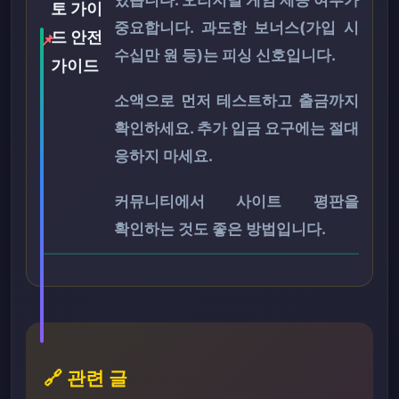
토 가이
중요합니다. 과도한 보너스(가입 시
드 안전
수십만 원 등)는 피싱 신호입니다.
가이드
소액으로 먼저 테스트하고 출금까지
확인하세요. ​​추가 입금 요구에는 절대
응하지 마세요.
커뮤니티에서 사이트 평판을
확인하는 것도 좋은 방법입니다.
🔗 관련 글