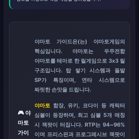
야마토 가이드은(는) 야마토게임의
핵심입니다. ​​야마토는 우주전함
야마토
를 테마로 한 릴게임으로 3x3 릴
구조입니다. ​​탑 쌓기 시스템과 돌발
SP가 특징이며, 연타 시스템으로
짜릿한 손맛을 드립니다.
야마토
함장, 유키, 코다이 등 캐릭터
🎮 야
심볼이 등장하며, 최고 심볼 5개 매칭
마토
시 잭팟이 터집니다. ​RTP는 94~96%
가이
이며 프리스핀과 프로그레시브 잭팟이