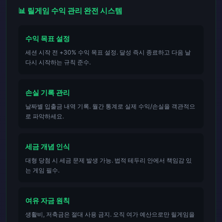
📊 릴게임 수익 관리 완전 시스템
수익 목표 설정
세션 시작 전 +30% 수익 목표 설정. 달성 즉시 종료하고 다음 날
다시 시작하는 규칙 준수.
손실 기록 관리
날짜별 입출금 내역 기록. 월간 통계로 실제 수익/손실을 객관적으
로 파악하세요.
세금 개념 인식
대형 당첨 시 세금 문제 발생 가능. 법적 테두리 안에서 책임감 있
는 게임 필수.
여유 자금 원칙
생활비, 저축금은 절대 사용 금지. 오직 여가 예산으로만 릴게임을