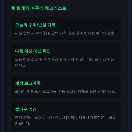
🎯 릴게임 마무리 체크리스트
오늘의 수익/손실 기록
세션 종료 시 수익/손실 금액 기록. 월간 통계로 패턴 파악에 활용.
다음 세션 예산 확인
오늘 예산 소진 후 추가 충전 절대 금지. 내일의 예산을 지금 확정
하세요.
계정 로그아웃
플레이 후 반드시 로그아웃. 자동 로그인 해제로 보안 유지하세요.
쿨다운 기간
연패 후에는 최소 24시간 휴식. 감정적 상태에서 재도전은 손실을
키웁니다.