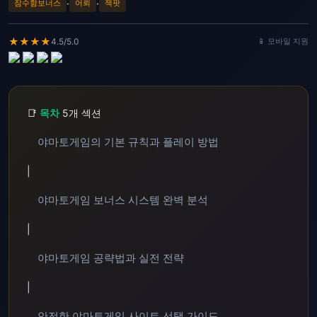
·
·
잠수함보너스
어뢰
잭팟
★★★★
4.5/5.0
📱 모바일 지원
📑
목차
5개 섹션
야마토게임의 기본 규칙과 플레이 방법
|
야마토게임 보너스 시스템 완벽 분석
|
야마토게임 공략법과 실전 전략
|
안전한 야마토게임 사이트 선택 가이드