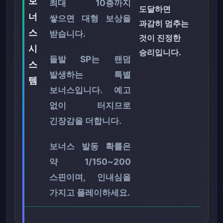
보
최대 10층까지
도달하면
너
쌓으면 대형 보상을
과감히 멈추는
스
받습니다.
것이 진정한
시
승리입니다.
돌발 SP는 랜덤
스
발생하는 특별
템
보너스입니다. ​예고
없이 터지므로
긴장감을 더합니다.
보너스 발동 확률은
약 1/150~200
스핀이며, 인내심을
가지고 플레이하세요.