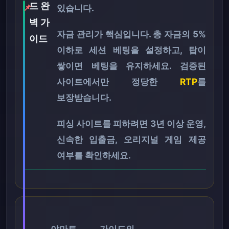
드 완
있습니다.
벽 가
자금 관리가 핵심입니다. 총 자금의 5%
이드
이하로 세션 베팅을 설정하고, 탑이
쌓이면 베팅을 유지하세요. ​검증된
사이트에서만 정당한
RTP
를
보장받습니다.
피싱 사이트를 피하려면 3년 이상 운영,
신속한 입출금, 오리지널 게임 제공
여부를 확인하세요.
야마토 가이드의