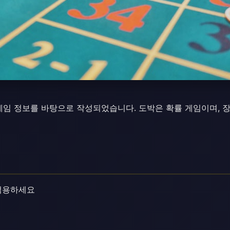
게임 정보를 바탕으로 작성되었습니다. ​​도박은 확률 게임이며,
적용하세요