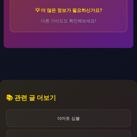
💡 더 많은 정보가 필요하신가요?
다른 가이드도 확인해보세요!
📚 관련 글 더보기
야마토 심볼