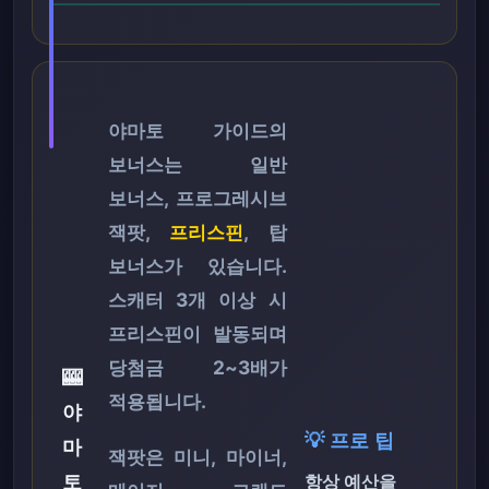
야마토 가이드의
보너스는 일반
보너스, 프로그레시브
잭팟,
프리스핀
, 탑
보너스가 있습니다.
스캐터 3개 이상 시
프리스핀이 발동되며
당첨금 2~3배가
🎰
적용됩니다.
야
💡 프로 팁
마
잭팟은 미니, 마이너,
토
항상 예산을