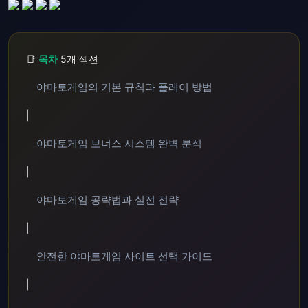
📑
목차
5개 섹션
야마토게임의 기본 규칙과 플레이 방법
|
야마토게임 보너스 시스템 완벽 분석
|
야마토게임 공략법과 실전 전략
|
안전한 야마토게임 사이트 선택 가이드
|