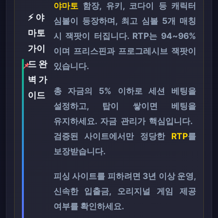
야마토
함장, 유키, 코다이 등 캐릭터
⚡ 야
심볼이 등장하며, 최고 심볼 5개 매칭
마토
시 잭팟이 터집니다. ​​RTP는 94~96%
가이
이며 프리스핀과 프로그레시브 잭팟이
드 완
있습니다.
벽 가
총 자금의 5% 이하로 세션 베팅을
이드
설정하고, 탑이 쌓이면 베팅을
유지하세요. 자금 관리가 핵심입니다. ​
검증된 사이트에서만 정당한
RTP
를
보장받습니다.
피싱 사이트를 피하려면 3년 이상 운영,
신속한 입출금, 오리지널 게임 제공
여부를 확인하세요.