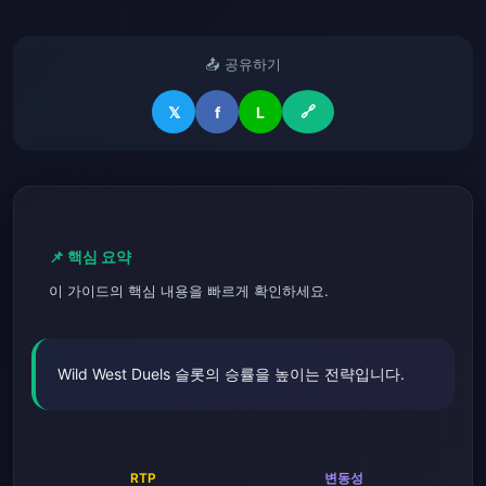
📤 공유하기
𝕏
f
L
🔗
📌 핵심 요약
이 가이드의 핵심 내용을 빠르게 확인하세요.
Wild West Duels 슬롯의 승률을 높이는 전략입니다.
RTP
변동성