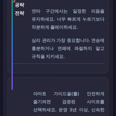
공략
연타 구간에서는 일정한 리듬을
전략
유지하세요. ​너무 빠르게 누르기보다
차분하게 플레이하세요.
심리 관리가 가장 중요합니다. ​연승에
흥분하거나 연패에 좌절하지 말고
규칙을 지키세요.
야마토 가이드을(를) 안전하게
즐기려면 검증된 사이트를
선택하세요. ​운영 3년 이상, 신속한