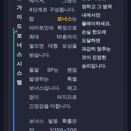
메이저, 그랜드
정하고 그 범위
가
4단계로 구성됩니다. ​​
내에서만
이
탑
보너스
는
플레이하세요. ​
드
야마토만의 특징으로
손실 한도에
보
최대 10층까지
도달하면
너
쌓으면 대형 보상을
과감히 멈추는
스
받습니다.
것이 진정한
시
승리입니다.
돌발 SP는 랜덤
스
발생하는 특별
템
보너스입니다. 예고
없이 터지므로
긴장감을 더합니다.
보너스 발동 확률은
약 1/150~200