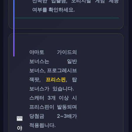
신속한 입출금, 오리지널 게임 제공
여부를 확인하세요.
야마토 가이드의
보너스는 일반
보너스, 프로그레시브
잭팟,
프리스핀
, 탑
보너스가 있습니다. ​​
스캐터 3개 이상 시
프리스핀이 발동되며
당첨금 2~3배가
🎰
적용됩니다.
야