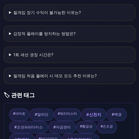
릴게임 장기 수익이 불가능한 이유는?
감정적 플레이를 방지하는 방법은?
1회 세션 권장 시간은?
릴게임 처음 플레이 시 데모 모드 추천 이유는?
🏷️ 관련 태그
#야마토
#체리마스터
#알라딘
#신천지
#백경
#황금성
#손오공
#오션파라다이스
#자금관리
#바다이야기