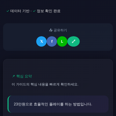
✓
데이터 기반 ·
✓
정보 확인 완료
📤 공유하기
𝕏
f
L
🔗
📌 핵심 요약
이 가이드의 핵심 내용을 빠르게 확인하세요.
23만원으로 효율적인 플레이를 하는 방법입니다.