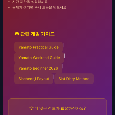
시간 제한을 설정하세요
문제가 생기면 즉시 도움을 받으세요
🎮 관련 게임 가이드
|
Yamato Practical Guide
|
Yamato Weekend Guide
|
Yamato Beginner 2026
|
Sincheonji Payout
Slot Diary Method
💡 더 많은 정보가 필요하신가요?