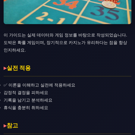
이 가이드는 실제 데이터와 게임 정보를 바탕으로 작성되었습니다. ​
도박은 확률 게임이며, 장기적으로 카지노가 유리하다는 점을 항상
인지하세요.
실전 적용
✅ 이론을 이해하고 실전에 적용하세요
감정적 결정을 피하세요
기록을 남기고 분석하세요
휴식을 충분히 취하세요
참고