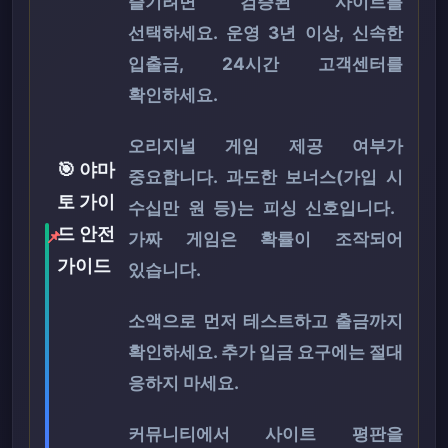
즐기려면 검증된 사이트를
선택하세요. 운영 3년 이상, 신속한
입출금, 24시간 고객센터를
확인하세요.
오리지널 게임 제공 여부가
🎯 야마
중요합니다. ​과도한 보너스(가입 시
토 가이
수십만 원 등)는 피싱 신호입니다. ​​
드 안전
가짜 게임은 확률이 조작되어
가이드
있습니다.
소액으로 먼저 테스트하고 출금까지
확인하세요. ​​추가 입금 요구에는 절대
응하지 마세요.
커뮤니티에서 사이트 평판을