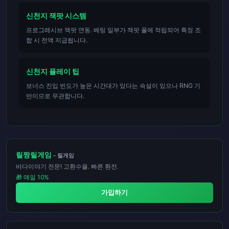
신천지 잭팟 시스템
프로그레시브 잭팟 연동. 베팅 일부가 잭팟 풀에 적립되어 특정 조
합 시 전액 지급됩니다.
신천지 플레이 팁
보너스 진입 빈도가 높은 시간대가 있다는 속설이 있으나 RNG 기
반이므로 무관합니다.
릴짱릴게임
- 릴게임
바다이야기 전문! 고환수율. 빠른 환전.
🎁 매일 10%
가입하기