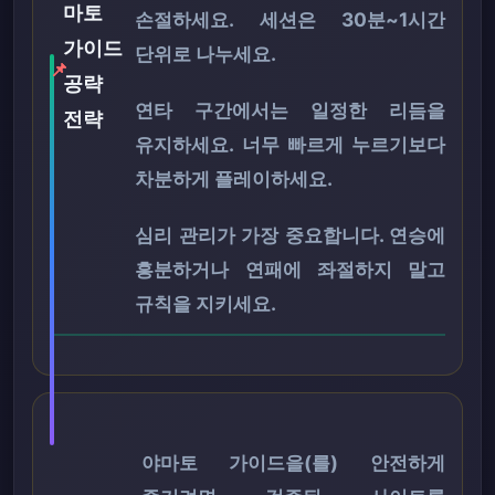
마토
손절하세요. ​​세션은 30분~1시간
가이드
단위로 나누세요.
공략
연타 구간에서는 일정한 리듬을
전략
유지하세요. ​너무 빠르게 누르기보다
차분하게 플레이하세요.
심리 관리가 가장 중요합니다. ​​연승에
흥분하거나 연패에 좌절하지 말고
규칙을 지키세요.
야마토 가이드을(를) 안전하게