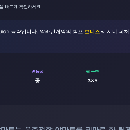
을 빠르게 확인하세요.
le Guide 공략입니다. ​​알라딘게임의 램프
보너스
와 지니 피
변동성
릴 구조
중
3x5
​야마토는 우주전함
야마토
를 테마로 한 릴