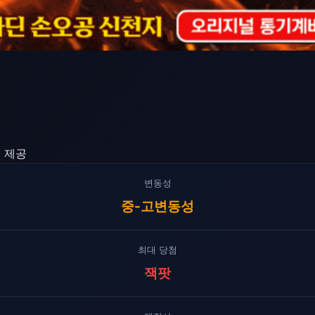
 제공
변동성
중-고변동성
최대 당첨
잭팟