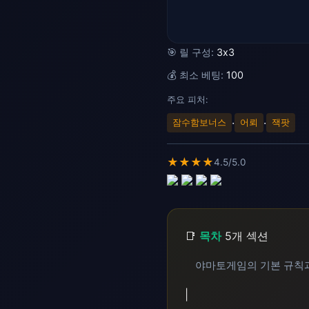
🎯 릴 구성:
3x3
💰 최소 베팅:
100
주요 피처:
·
·
잠수함보너스
어뢰
잭팟
★★★★
4.5/5.0
📑
목차
5개 섹션
야마토게임의 기본 규칙
|