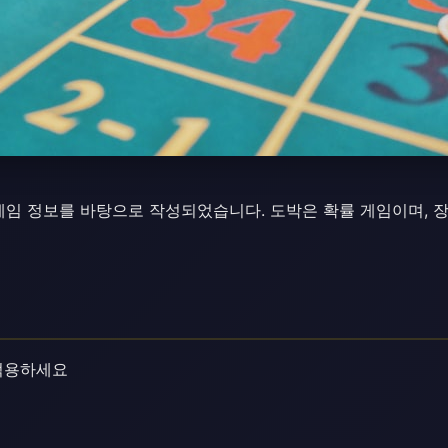
게임 정보를 바탕으로 작성되었습니다. 도박은 확률 게임이며,
적용하세요