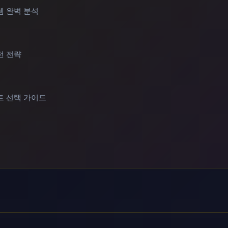
 완벽 분석
전 전략
트 선택 가이드