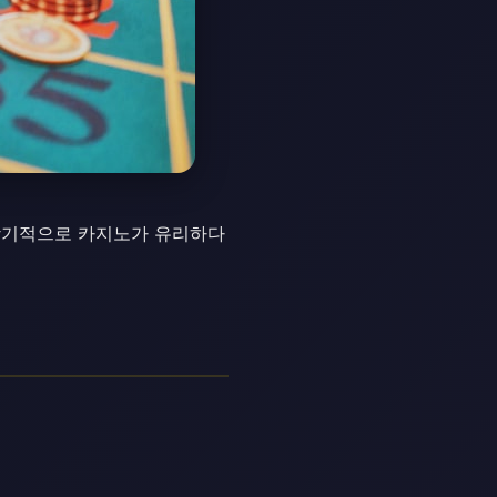
 장기적으로 카지노가 유리하다