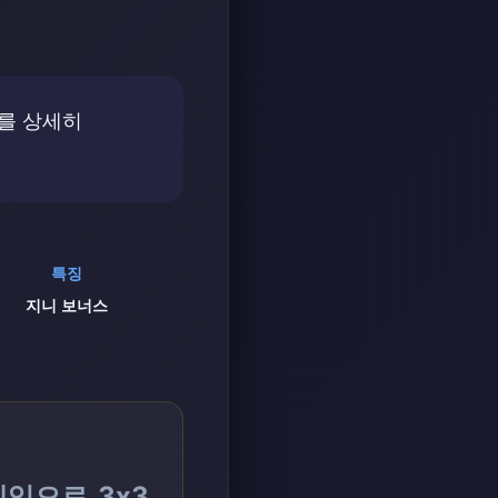
처를 상세히
특징
지니 보너스
게임으로 3x3