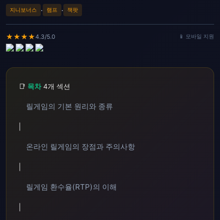
·
·
지니보너스
램프
잭팟
★★★★
4.3/5.0
📱 모바일 지원
📑
목차
4개 섹션
릴게임의 기본 원리와 종류
|
온라인 릴게임의 장점과 주의사항
|
릴게임 환수율(RTP)의 이해
|