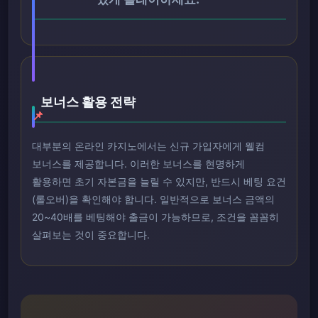
보너스 활용 전략
대부분의 온라인 카지노에서는 신규 가입자에게 웰컴
보너스를 제공합니다. ​이러한 보너스를 현명하게
활용하면 초기 자본금을 늘릴 수 있지만, 반드시 베팅 요건
(롤오버)을 확인해야 합니다. ​일반적으로 보너스 금액의
20~40배를 베팅해야 출금이 가능하므로, 조건을 꼼꼼히
살펴보는 것이 중요합니다.