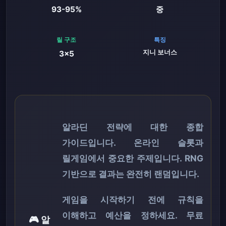
93-95%
중
릴 구조
특징
지니 보너스
3x5
알라딘 전략에 대한 종합
가이드입니다. ​​온라인 슬롯과
릴게임
에서 중요한 주제입니다. ​​RNG
기반으로 결과는 완전히 랜덤입니다.
게임을 시작하기 전에 규칙을
이해하고 예산을 정하세요. ​​무료
🎮 알