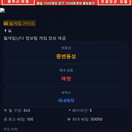
🎰 릴게임 가이드
👨‍💻
릴게임난다 정보팀
게임 정보 제공
변동성
중변동성
최대 당첨
잭팟
제작사
국내제작
🎯 릴 구성:
3x3
📍 페이라인:
5
💰 최소 베팅:
100
💎 최대 베팅:
50000
주요 피처: