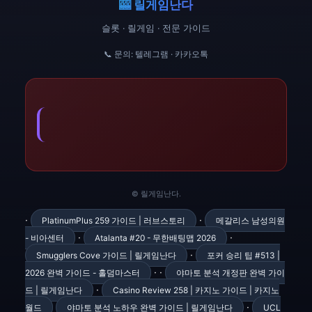
🎰 릴게임난다
슬롯 · 릴게임 · 전문 가이드
📞 문의: 텔레그램 · 카카오톡
© 릴게임난다.
·
·
PlatinumPlus 259 가이드 | 러브스토리
메갈리스 남성의원
·
·
- 비아센터
Atalanta #20 - 무한배팅맵 2026
·
Smugglers Cove 가이드 | 릴게임난다
포커 승리 팁 #513 |
· ·
2026 완벽 가이드 - 홀덤마스터
야마토 분석 개정판 완벽 가이
·
드 | 릴게임난다
Casino Review 258 | 카지노 가이드 | 카지노
·
월드
야마토 분석 노하우 완벽 가이드 | 릴게임난다
UCL