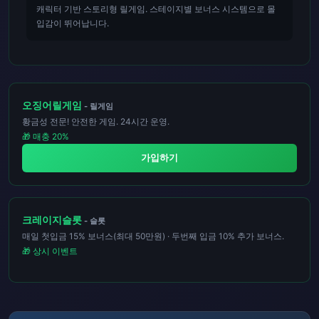
캐릭터 기반 스토리형 릴게임. 스테이지별 보너스 시스템으로 몰
입감이 뛰어납니다.
오징어릴게임
- 릴게임
황금성 전문! 안전한 게임. 24시간 운영.
🎁 매충 20%
가입하기
크레이지슬롯
- 슬롯
매일 첫입금 15% 보너스(최대 50만원) · 두번째 입금 10% 추가 보너스.
🎁 상시 이벤트