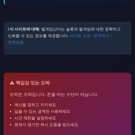
ℹ️ 이 사이트에 대해:
릴게임난다는 슬롯과 릴게임에 대한 정확하고
신뢰할 수 있는 정보를 제공합니다. ​​
사이트 소개
·
문의하기
·
면책조항
⚠️ 책임감 있는 도박
도박은 오락입니다. ​돈을 버는 수단이 아닙니다.
예산을 정하고 지키세요
잃을 수 있는 금액만 사용하세요
시간 제한을 설정하세요
문제가 생기면 즉시 도움을 받으세요