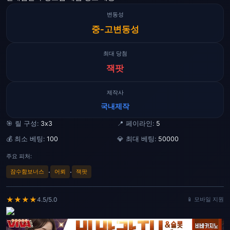
변동성
중-고변동성
최대 당첨
잭팟
제작사
국내제작
🎯 릴 구성:
3x3
📍 페이라인:
5
💰 최소 베팅:
100
💎 최대 베팅:
50000
주요 피처:
·
·
잠수함보너스
어뢰
잭팟
★★★★
4.5/5.0
📱 모바일 지원