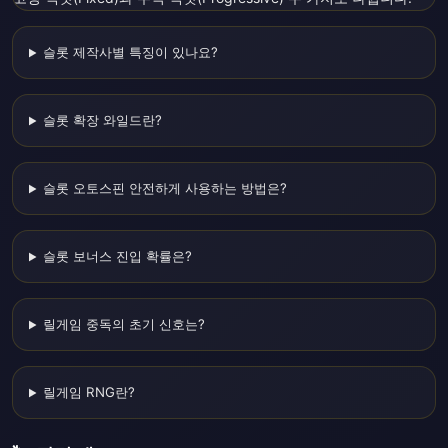
슬롯 제작사별 특징이 있나요?
슬롯 확장 와일드란?
슬롯 오토스핀 안전하게 사용하는 방법은?
슬롯 보너스 진입 확률은?
릴게임 중독의 초기 신호는?
릴게임 RNG란?