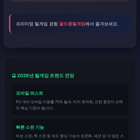
프리미엄 릴게임 경험
골드몽릴게임
에서 즐겨보세요.
🔮 2026년 릴게임 트렌드 전망
모바일 퍼스트
PC 대비 모바일 이용률 70% 돌파. 터치 최적화, 간편 충전이 선택
의 핵심 기준이 됩니다.
빠른 스핀 기능
터보 스핀, 퀵 스핀 등 속도 향상 기능이 표준화. 세션 당 더 많은 스