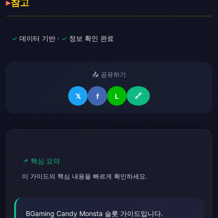
참고
✓
데이터 기반 ·
✓
정보 확인 완료
📤 공유하기
𝕏
f
L
🔗
📌 핵심 요약
이 가이드의 핵심 내용을 빠르게 확인하세요.
BGaming Candy Monsta 슬롯 가이드입니다.