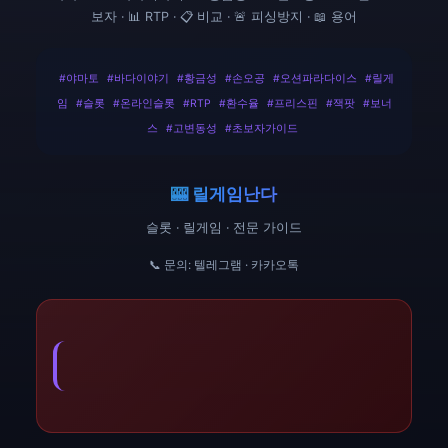
보자 · 📊 RTP · 📋 비교 · 🚨 피싱방지 · 📖 용어
#야마토
#바다이야기
#황금성
#손오공
#오션파라다이스
#릴게
임
#슬롯
#온라인슬롯
#RTP
#환수율
#프리스핀
#잭팟
#보너
스
#고변동성
#초보자가이드
🎰 릴게임난다
슬롯 · 릴게임 · 전문 가이드
📞 문의: 텔레그램 · 카카오톡