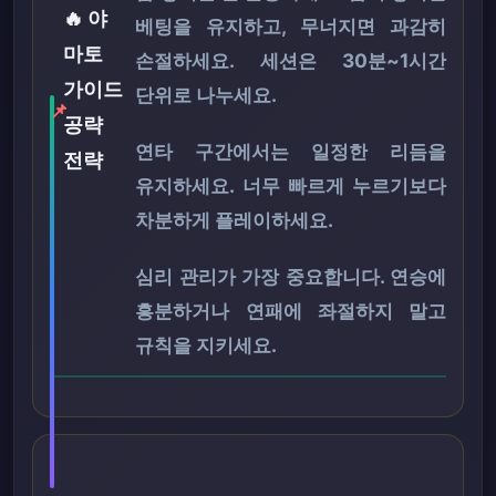
🔥 야
베팅을 유지하고, 무너지면 과감히
마토
손절하세요. ​​세션은 30분~1시간
가이드
단위로 나누세요.
공략
연타 구간에서는 일정한 리듬을
전략
유지하세요. ​​너무 빠르게 누르기보다
차분하게 플레이하세요.
심리 관리가 가장 중요합니다. 연승에
흥분하거나 연패에 좌절하지 말고
규칙을 지키세요.