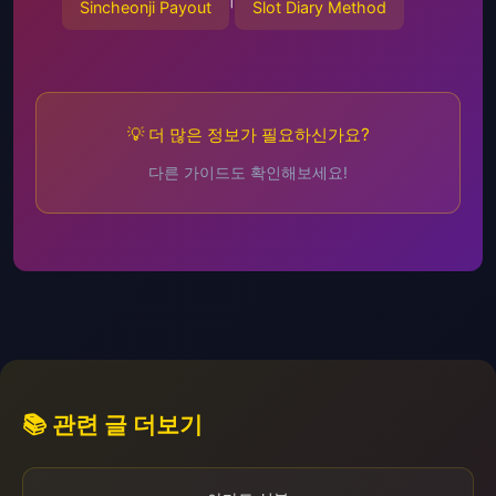
Sincheonji Payout
Slot Diary Method
💡 더 많은 정보가 필요하신가요?
다른 가이드도 확인해보세요!
📚 관련 글 더보기