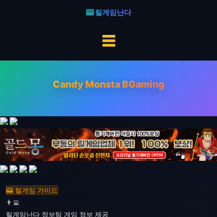
🎰 릴게임난다
☰
Candy Monsta BGaming
🎰 릴게임 가이드
👨‍💻
릴게임난다 정보팀
게임 정보 제공