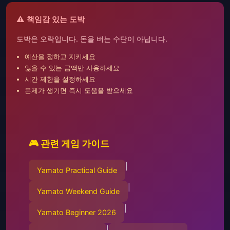
⚠️ 책임감 있는 도박
도박은 오락입니다. 돈을 버는 수단이 아닙니다.
예산을 정하고 지키세요
잃을 수 있는 금액만 사용하세요
시간 제한을 설정하세요
문제가 생기면 즉시 도움을 받으세요
🎮 관련 게임 가이드
|
Yamato Practical Guide
|
Yamato Weekend Guide
|
Yamato Beginner 2026
|