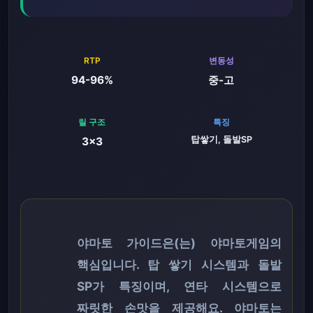
RTP
변동성
94-96%
중-고
릴 구조
특징
탑쌓기, 돌발SP
3x3
야마토 가이드은(는) 야마토게임의
핵심입니다. 탑 쌓기 시스템과 돌발
SP가 특징이며, 연타 시스템으로
짜릿한 손맛을 제공해요. ​​야마토는