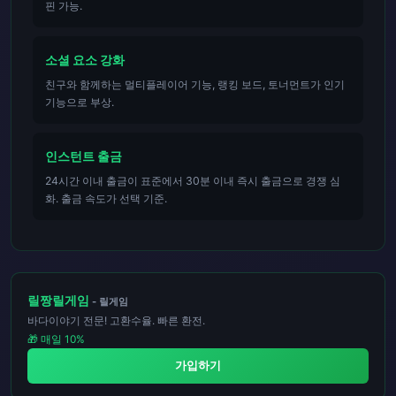
핀 가능.
소셜 요소 강화
친구와 함께하는 멀티플레이어 기능, 랭킹 보드, 토너먼트가 인기
기능으로 부상.
인스턴트 출금
24시간 이내 출금이 표준에서 30분 이내 즉시 출금으로 경쟁 심
화. 출금 속도가 선택 기준.
릴짱릴게임
- 릴게임
바다이야기 전문! 고환수율. 빠른 환전.
🎁 매일 10%
가입하기