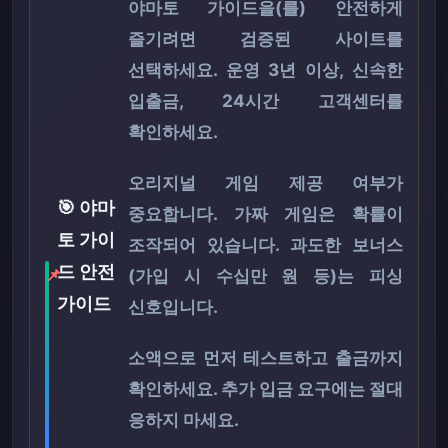
야마토 가이드을(를) 안전하게
즐기려면 검증된 사이트를
선택하세요. ​​운영 3년 이상, 신속한
입출금, 24시간 고객센터를
확인하세요.
오리지널 게임 제공 여부가
🎯 야마
중요합니다. ​가짜 게임은 확률이
토 가이
조작되어 있습니다. 과도한 보너스
드 안전
(가입 시 수십만 원 등)는 피싱
가이드
신호입니다.
소액으로 먼저 테스트하고 출금까지
확인하세요. 추가 입금 요구에는 절대
응하지 마세요.