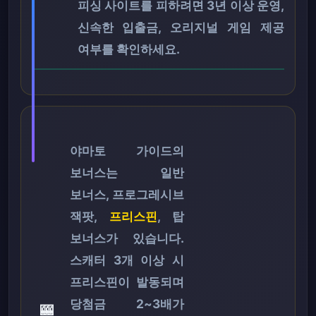
피싱 사이트를 피하려면 3년 이상 운영,
신속한 입출금, 오리지널 게임 제공
여부를 확인하세요.
야마토 가이드의
보너스는 일반
보너스, 프로그레시브
잭팟,
프리스핀
, 탑
보너스가 있습니다.
스캐터 3개 이상 시
프리스핀이 발동되며
당첨금 2~3배가
🎰