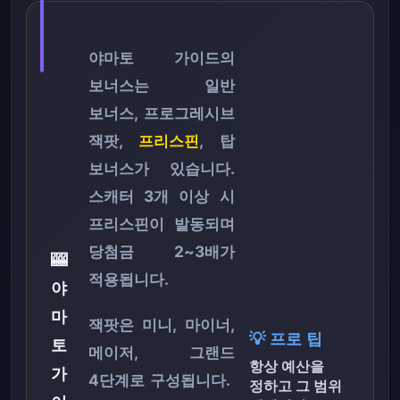
야마토 가이드의
보너스는 일반
보너스, 프로그레시브
잭팟,
프리스핀
, 탑
보너스가 있습니다.
스캐터 3개 이상 시
프리스핀이 발동되며
당첨금 2~3배가
🎰
적용됩니다.
야
마
잭팟은 미니, 마이너,
💡 프로 팁
토
메이저, 그랜드
항상 예산을
가
4단계로 구성됩니다. ​​
정하고 그 범위