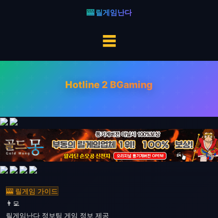
🎰 릴게임난다
☰
Hotline 2 BGaming
🎰 릴게임 가이드
👨‍💻
릴게임난다 정보팀
게임 정보 제공