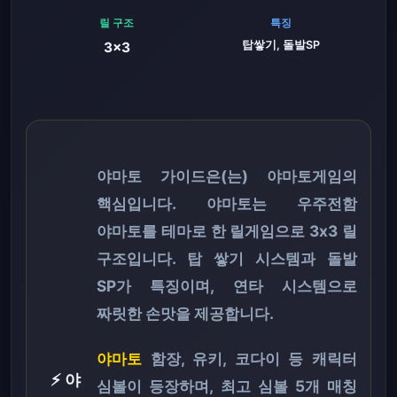
릴 구조
특징
탑쌓기, 돌발SP
3x3
야마토 가이드은(는) 야마토게임의
핵심입니다. ​​야마토는 우주전함
야마토
를 테마로 한 릴게임으로 3x3 릴
구조입니다. 탑 쌓기 시스템과 돌발
SP가 특징이며, 연타 시스템으로
짜릿한 손맛을 제공합니다.
야마토
함장, 유키, 코다이 등 캐릭터
⚡ 야
심볼이 등장하며, 최고 심볼 5개 매칭