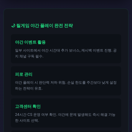
🌙 릴게임 야간 플레이 완전 전략
야간 이벤트 활용
일부 사이트에서 야간 시간대 추가 보너스, 캐시백 이벤트 진행. 공
지 채널 구독 필수.
피로 관리
야간 플레이 시 판단력 저하 위험. 손실 한도를 주간보다 낮게 설정
하는 전략이 유효.
고객센터 확인
24시간 CS 운영 여부 확인. 야간에 문제 발생해도 즉시 해결 가능
한 사이트 선택.