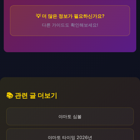
💡 더 많은 정보가 필요하신가요?
다른 가이드도 확인해보세요!
📚 관련 글 더보기
야마토 심볼
야마토 타이밍 2026년