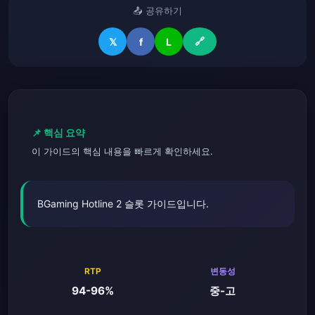
📤 공유하기
𝕏
f
L
🔗
📌 핵심 요약
이 가이드의 핵심 내용을 빠르게 확인하세요.
BGaming Hotline 2 슬롯 가이드입니다.
RTP
변동성
94-96%
중-고