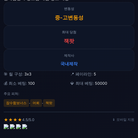
변동성
중-고변동성
최대 당첨
잭팟
제작사
국내제작
🎯 릴 구성:
3x3
📍 페이라인:
5
💰 최소 베팅:
100
💎 최대 베팅:
50000
주요 피처:
·
·
잠수함보너스
어뢰
잭팟
★★★★
4.5/5.0
📱 모바일 지원