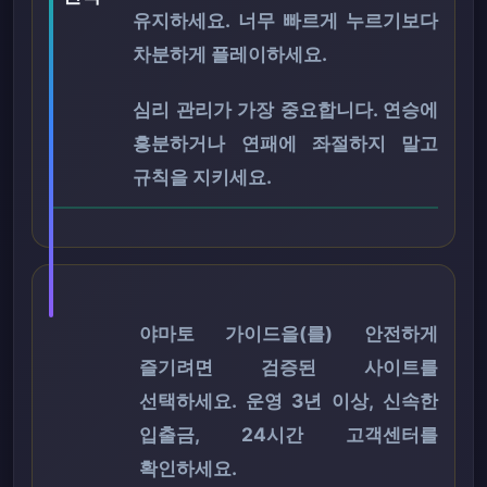
유지하세요. 너무 빠르게 누르기보다
차분하게 플레이하세요.
심리 관리가 가장 중요합니다. ​연승에
흥분하거나 연패에 좌절하지 말고
규칙을 지키세요.
야마토 가이드을(를) 안전하게
즐기려면 검증된 사이트를
선택하세요. 운영 3년 이상, 신속한
입출금, 24시간 고객센터를
확인하세요.