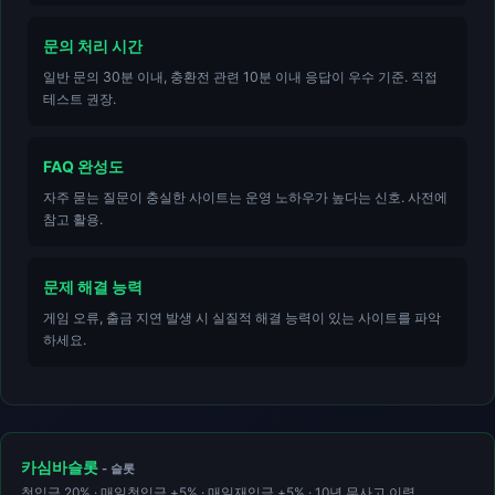
문의 처리 시간
일반 문의 30분 이내, 충환전 관련 10분 이내 응답이 우수 기준. 직접
테스트 권장.
FAQ 완성도
자주 묻는 질문이 충실한 사이트는 운영 노하우가 높다는 신호. 사전에
참고 활용.
문제 해결 능력
게임 오류, 출금 지연 발생 시 실질적 해결 능력이 있는 사이트를 파악
하세요.
카심바슬롯
- 슬롯
첫입금 20% · 매일첫입금 +5% · 매일재입금 +5% · 10년 무사고 이력.