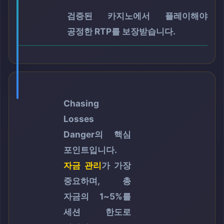
검증된 카지노에서 플레이해야
공정한 RTP를 보장받습니다.
Chasing
Losses
Danger의 핵심
포인트입니다. ​​
자금 관리
가 가장
중요하며, 총
자금의 1~5%를
세션 한도로