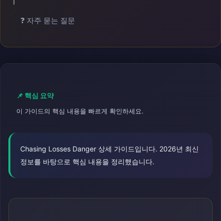
|
❓ 자주 묻는 질문
📌 핵심 요약
이 가이드의 핵심 내용을 빠르게 확인하세요.
Chasing Losses Danger 상세 가이드입니다. 2026년 최신
정보를 바탕으로 핵심 내용을 정리했습니다.