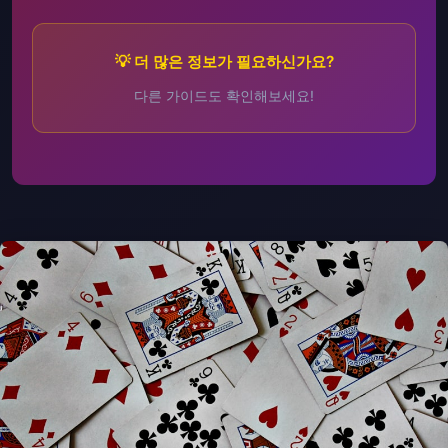
💡 더 많은 정보가 필요하신가요?
다른 가이드도 확인해보세요!