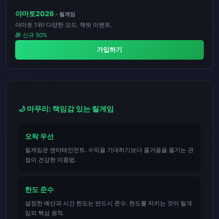
야마토2026
- 릴게임
야마토 1위! 다양한 모드. 잭팟 이벤트.
🎁 신규 50%
가입하기
🌙 마무리: 책임감 있는 릴게임
오락 우선
릴게임은 엔터테인먼트. 수익을 기대하기보다 즐거움을 즐기는 관
점이 건강한 이용법.
한도 준수
설정한 예산과 시간 한도는 반드시 준수. 한도를 지키는 것이 릴게
임의 핵심 원칙.