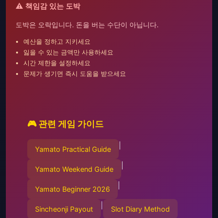
⚠️ 책임감 있는 도박
도박은 오락입니다. ​돈을 버는 수단이 아닙니다.
예산을 정하고 지키세요
잃을 수 있는 금액만 사용하세요
시간 제한을 설정하세요
문제가 생기면 즉시 도움을 받으세요
🎮 관련 게임 가이드
|
Yamato Practical Guide
|
Yamato Weekend Guide
|
Yamato Beginner 2026
|
Sincheonji Payout
Slot Diary Method