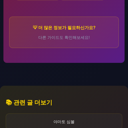
💡 더 많은 정보가 필요하신가요?
다른 가이드도 확인해보세요!
📚 관련 글 더보기
야마토 심볼