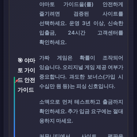
야마토 가이드을(를) 안전하게
즐기려면 검증된 사이트를
선택하세요. 운영 3년 이상, 신속한
입출금, 24시간 고객센터를
확인하세요.
가짜 게임은 확률이 조작되어
🎯 야마
있습니다. 오리지널 게임 제공 여부가
토 가이
중요합니다. ​​과도한 보너스(가입 시
드 안전
수십만 원 등)는 피싱 신호입니다.
가이드
소액으로 먼저 테스트하고 출금까지
확인하세요. 추가 입금 요구에는 절대
응하지 마세요.
커뮤니티에서 사이트 평판을