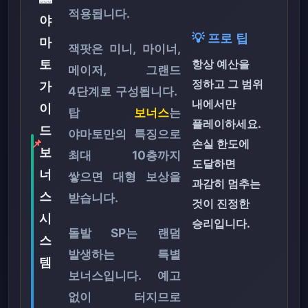
적용됩니다.
야
💡 프로 팁
마
잭팟은 미니, 마이너,
토
항상 예산을
메이저, 그랜드
정하고 그 범위
가
4단계로 구성됩니다. ​​
내에서만
이
탑
보너스
는
플레이하세요.
드
야마토만의 특징으로
손실 한도에
보
최대 10층까지
도달하면
너
쌓으면 대형 보상을
과감히 멈추는
스
받습니다.
것이 진정한
시
승리입니다.
돌발 SP는 랜덤
스
발생하는 특별
템
보너스입니다. ​예고
없이 터지므로