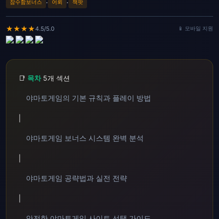
·
·
잠수함보너스
어뢰
잭팟
★★★★
4.5/5.0
📱 모바일 지원
📑
목차
5개 섹션
야마토게임의 기본 규칙과 플레이 방법
|
야마토게임 보너스 시스템 완벽 분석
|
야마토게임 공략법과 실전 전략
|
안전한 야마토게임 사이트 선택 가이드