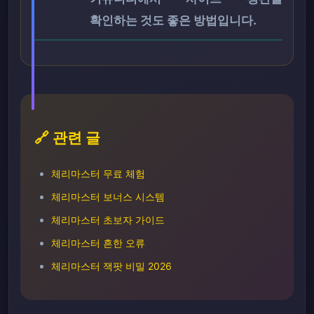
확인하는 것도 좋은 방법입니다.
🔗 관련 글
체리마스터 무료 체험
체리마스터 보너스 시스템
체리마스터 초보자 가이드
체리마스터 흔한 오류
체리마스터 잭팟 비밀 2026