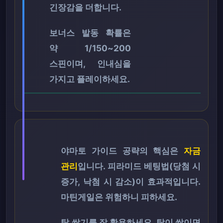
긴장감을 더합니다.
보너스 발동 확률은
약 1/150~200
스핀이며, 인내심을
가지고 플레이하세요.
야마토 가이드 공략의 핵심은
자금
관리
입니다. ​피라미드 베팅법(당첨 시
증가, 낙첨 시 감소)이 효과적입니다.
마틴게일은 위험하니 피하세요.
탑 쌓기를 잘 활용하세요. 탑이 쌓이면