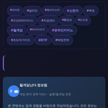
#야마토
#체리마스터
#알라딘
#신천지
#백경
#황금성
#손오공
#오션파라다이스
#자금관리
#바다이야기
#릴게임
#온라인카지노
#초보자가이드
#RTP
#베팅전략
릴게임난다 정보팀
👨‍💼
게임 분석 경력 10년+ · 슬롯/릴게임 전문
본 콘텐츠는 업계 경험을 바탕으로 작성되었습니다. ​​모든 정보는