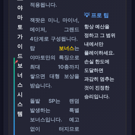
적용됩니다.
야
💡 프로 팁
마
잭팟은 미니, 마이너,
토
항상 예산을
메이저, 그랜드
정하고 그 범위
가
4단계로 구성됩니다. ​​
내에서만
이
탑
보너스
는
플레이하세요. ​​
드
야마토만의 특징으로
손실 한도에
보
최대 10층까지
도달하면
너
쌓으면 대형 보상을
과감히 멈추는
스
받습니다.
것이 진정한
시
승리입니다.
돌발 SP는 랜덤
스
발생하는 특별
템
보너스입니다. 예고
없이 터지므로