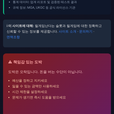
통계 데이터: 업계 리포트 및 검증된 테스트 결과
규제 정보: MGA, UKGC 등 공식 라이선스 기관
ℹ️ 이 사이트에 대해:
릴게임난다는 슬롯과 릴게임에 대한 정확하고
신뢰할 수 있는 정보를 제공합니다. ​​
사이트 소개
·
문의하기
·
면책조항
⚠️ 책임감 있는 도박
도박은 오락입니다. ​돈을 버는 수단이 아닙니다.
예산을 정하고 지키세요
잃을 수 있는 금액만 사용하세요
시간 제한을 설정하세요
문제가 생기면 즉시 도움을 받으세요