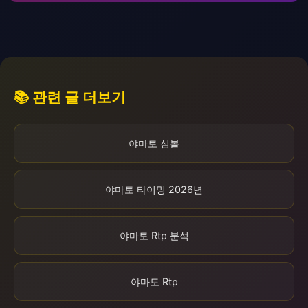
📚 관련 글 더보기
야마토 심볼
야마토 타이밍 2026년
야마토 Rtp 분석
야마토 Rtp