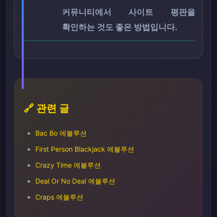
커뮤니티에서 사이트 평판을
확인하는 것도 좋은 방법입니다.
🔗 관련 글
Bac Bo 에볼루션
First Person Blackjack 에볼루션
Crazy Time 에볼루션
Deal Or No Deal 에볼루션
Craps 에볼루션