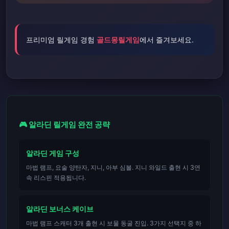
프리미엄 릴게임 경험
골드몽릴게임
에서 즐겨보세요.
🎮 알라딘 릴게임 완전 공략
알라딘 게임 구성
마법 램프, 요술 양탄자, 지니, 아부 심볼. 지니 와일드 출현 시 3연
속 리스핀 적용됩니다.
알라딘 보너스 케이브
마법 램프 스캐터 3개 출현 시 보물 동굴 진입. 3가지 선택지 중 하