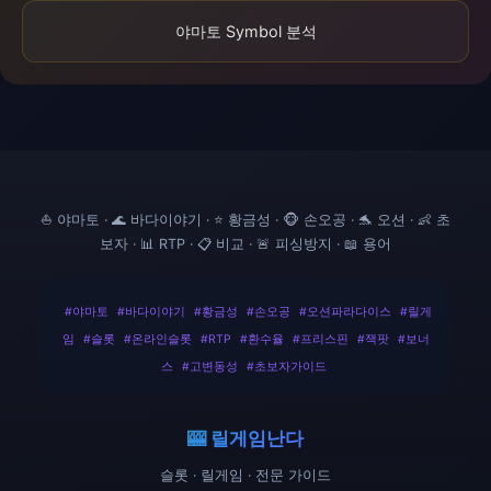
야마토 Symbol 분석
⛵ 야마토 · 🌊 바다이야기 · ⭐ 황금성 · 🐵 손오공 · 🐬 오션 · 👶 초
보자 · 📊 RTP · 📋 비교 · 🚨 피싱방지 · 📖 용어
#야마토
#바다이야기
#황금성
#손오공
#오션파라다이스
#릴게
임
#슬롯
#온라인슬롯
#RTP
#환수율
#프리스핀
#잭팟
#보너
스
#고변동성
#초보자가이드
🎰 릴게임난다
슬롯 · 릴게임 · 전문 가이드