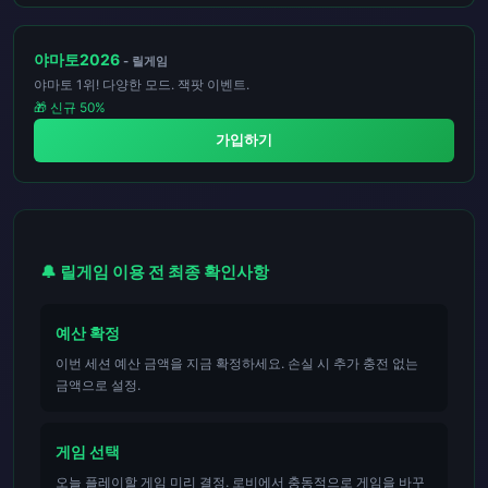
야마토2026
- 릴게임
야마토 1위! 다양한 모드. 잭팟 이벤트.
🎁 신규 50%
가입하기
🔔 릴게임 이용 전 최종 확인사항
예산 확정
이번 세션 예산 금액을 지금 확정하세요. 손실 시 추가 충전 없는
금액으로 설정.
게임 선택
오늘 플레이할 게임 미리 결정. 로비에서 충동적으로 게임을 바꾸