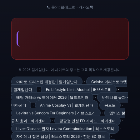
📞 문의: 텔레그램 · 카카오톡
© 2026 릴게임난다. ​​이 사이트의 정보는 교육 목적으로 제공됩니다.
·
야마토 프리스핀 개정판 | 릴게임난다
Geisha 아리스토크랫
·
·
| 릴게임난다
Ed Lifestyle Limit Alcohol | 러브스토리
·
베팅 거래소 vs 북메이커 2026 | 월드코인러
바데나필 물과 -
·
·
비아센터
Anime Cosplay Vs | 릴게임난다
꽁토토
·
Levitra vs Sendom For Beginners | 러브스토리
엠빅스 불
·
·
규칙 효과 - 비아센터
팔팔정 만성 ED 가이드 - 비아센터
·
Liver-Disease 환자 Levitra Contraindication | 러브스토리
·
자이데나 젊은 남성 | 러브스토리 2026 - 전문 ED 정보