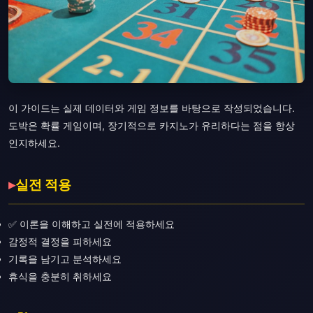
이 가이드는 실제 데이터와 게임 정보를 바탕으로 작성되었습니다. ​​
도박은 확률 게임이며, 장기적으로 카지노가 유리하다는 점을 항상
인지하세요.
실전 적용
✅ 이론을 이해하고 실전에 적용하세요
감정적 결정을 피하세요
기록을 남기고 분석하세요
휴식을 충분히 취하세요