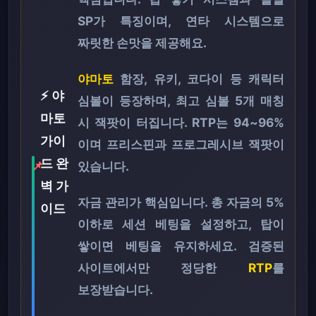
SP가 특징이며, 연타 시스템으로
짜릿한 손맛을 제공해요.
야마토
함장, 유키, 코다이 등 캐릭터
⚡ 야
심볼이 등장하며, 최고 심볼 5개 매칭
마토
시 잭팟이 터집니다. ​​RTP는 94~96%
가이
이며 프리스핀과 프로그레시브 잭팟이
드 완
있습니다.
벽 가
자금 관리가 핵심입니다. ​​총 자금의 5%
이드
이하로 세션 베팅을 설정하고, 탑이
쌓이면 베팅을 유지하세요. 검증된
사이트에서만 정당한
RTP
를
보장받습니다.