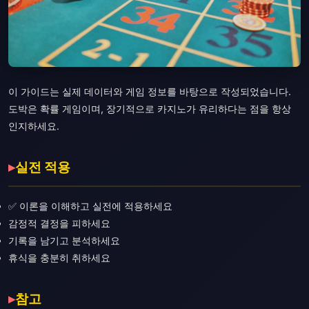
이 가이드는 실제 데이터와 게임 정보를 바탕으로 작성되었습니다.
도박은 확률 게임이며, 장기적으로 카지노가 유리하다는 점을 항상
인지하세요.
실전 적용
✅ 이론을 이해하고 실전에 적용하세요
감정적 결정을 피하세요
기록을 남기고 분석하세요
휴식을 충분히 취하세요
참고