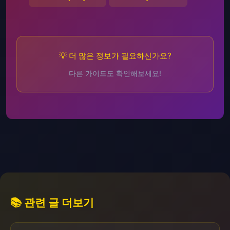
💡 더 많은 정보가 필요하신가요?
다른 가이드도 확인해보세요!
📚 관련 글 더보기