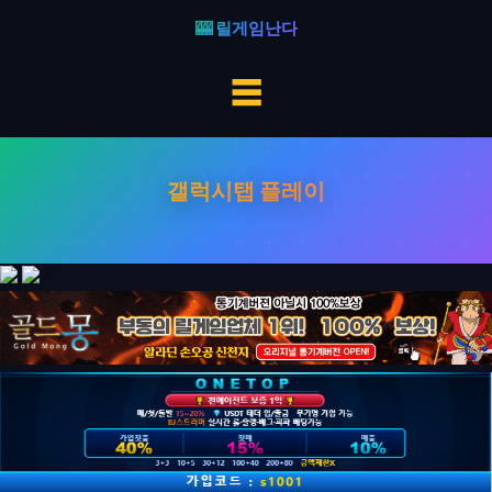
🎰 릴게임난다
☰
갤럭시탭 플레이