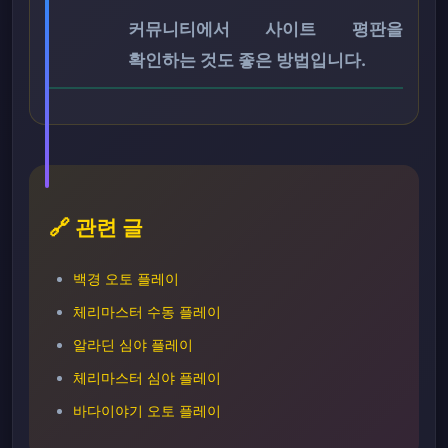
커뮤니티에서 사이트 평판을
확인하는 것도 좋은 방법입니다.
🔗 관련 글
백경 오토 플레이
체리마스터 수동 플레이
알라딘 심야 플레이
체리마스터 심야 플레이
바다이야기 오토 플레이