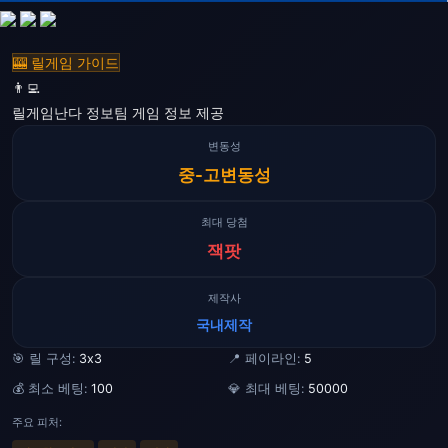
🎰 릴게임 가이드
👨‍💻
릴게임난다 정보팀
게임 정보 제공
변동성
중-고변동성
최대 당첨
잭팟
제작사
국내제작
🎯 릴 구성:
3x3
📍 페이라인:
5
💰 최소 베팅:
100
💎 최대 베팅:
50000
주요 피처: