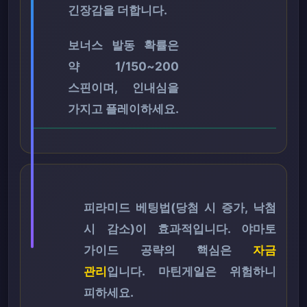
긴장감을 더합니다.
보너스 발동 확률은
약 1/150~200
스핀이며, 인내심을
가지고 플레이하세요.
​피라미드 베팅법(당첨 시 증가, 낙첨
시 감소)이 효과적입니다. 야마토
가이드 공략의 핵심은
자금
관리
입니다. ​​마틴게일은 위험하니
피하세요.