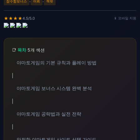
·
·
잠수함보너스
어뢰
잭팟
★★★★
4.5/5.0
📱 모바일 지원
📑
목차
5개 섹션
야마토게임의 기본 규칙과 플레이 방법
|
야마토게임 보너스 시스템 완벽 분석
|
야마토게임 공략법과 실전 전략
|
안전한 야마토게임 사이트 선택 가이드