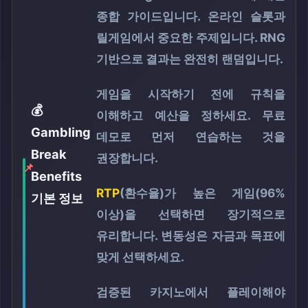
종합 가이드입니다. ​온라인 슬롯과
릴게임
에서 중요한 주제입니다. ​​RNG
기반으로 결과는 완전히 랜덤입니다.
게임을 시작하기 전에 규칙을
💰
이해하고 예산을 정하세요. ​​무료
Gambling
데모로 먼저 연습하는 것을
Break
권장합니다.
Benefits
RTP
(환수율)가 높은 게임(96%
기본 정보
이상)을 선택하면 장기적으로
유리합니다. 변동성은 자금과 목표에
맞게 선택하세요.
검증된 카지노에서 플레이해야