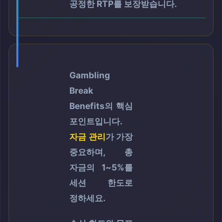
공정한 RTP를 보장받습니다.
Gambling
Break
Benefits의 핵심
포인트입니다.
자금 관리
가 가장
중요하며, 총
자금의 1~5%를
세션 한도로
정하세요.