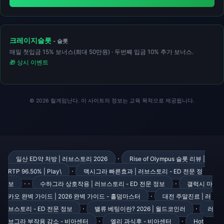
크레이지슬롯
- 슬롯
매일 첫입금 15% 보너스(최대 50만원) · 두번째 입금 10% 추가 보너스.
🎁 상시 이벤트
© 2026 릴게임난다. ​​이 사이트의 정보는 교육 목적으로 제공됩니다.
·
일산 ED약 처방 | 러브스토리 2026
Rise of Olympus 슬롯 리뷰 |
·
RTP 96.50% | Play\
맥시그라 빠른효과 | 러브스토리 - ED 전문 정
· ·
·
보
수하그라 상호작용 | 러브스토리 - ED 전문 정보
갤럭시 마
·
카오 완벽 가이드 | 2026 완벽 가이드 - 홀덤마스터
대전 주말진료 | 러
·
·
브스토리 - ED 전문 정보
밸류 베팅이란? 2026 | 월드코인러
러
·
·
브그라 부작용 감소 - 비아센터
엘리 과식후 - 비아센터
Hot