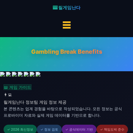
🎰 릴게임난다
☰
Gambling Break Benefits
📖 게임 가이드
👨‍💻
릴게임난다 정보팀
게임 정보 제공
본 콘텐츠는 업계 경험을 바탕으로 작성되었습니다. 모든 정보는 공식
프로바이더 자료와 실제 게임 데이터를 기반으로 합니다.
✓ 2026 최신정보
✓ 정보 검토
✓ 공식데이터 기반
✓ 책임도박 준수