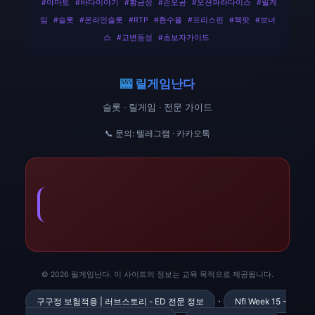
#야마토
#바다이야기
#황금성
#손오공
#오션파라다이스
#릴게
임
#슬롯
#온라인슬롯
#RTP
#환수율
#프리스핀
#잭팟
#보너
스
#고변동성
#초보자가이드
🎰 릴게임난다
슬롯 · 릴게임 · 전문 가이드
📞 문의: 텔레그램 · 카카오톡
© 2026 릴게임난다. ​​이 사이트의 정보는 교육 목적으로 제공됩니다.
·
구구정 보험적용 | 러브스토리 - ED 전문 정보
Nfl Week 15 -