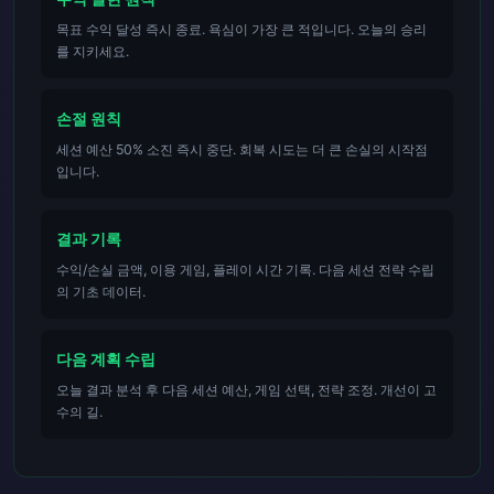
목표 수익 달성 즉시 종료. 욕심이 가장 큰 적입니다. 오늘의 승리
를 지키세요.
손절 원칙
세션 예산 50% 소진 즉시 중단. 회복 시도는 더 큰 손실의 시작점
입니다.
결과 기록
수익/손실 금액, 이용 게임, 플레이 시간 기록. 다음 세션 전략 수립
의 기초 데이터.
다음 계획 수립
오늘 결과 분석 후 다음 세션 예산, 게임 선택, 전략 조정. 개선이 고
수의 길.