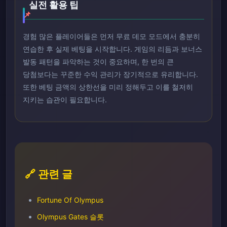
실전 활용 팁
경험 많은 플레이어들은 먼저 무료 데모 모드에서 충분히
연습한 후 실제 베팅을 시작합니다. 게임의 리듬과 보너스
발동 패턴을 파악하는 것이 중요하며, 한 번의 큰
당첨보다는 꾸준한 수익 관리가 장기적으로 유리합니다. ​
또한 베팅 금액의 상한선을 미리 정해두고 이를 철저히
지키는 습관이 필요합니다.
🔗 관련 글
Fortune Of Olympus
Olympus Gates 슬롯