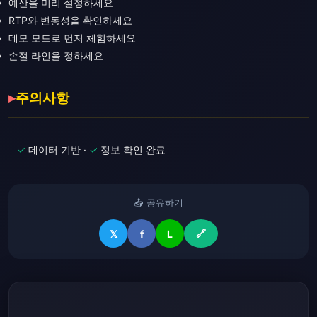
예산을 미리 설정하세요
RTP와 변동성을 확인하세요
데모 모드로 먼저 체험하세요
손절 라인을 정하세요
주의사항
✓
데이터 기반 ·
✓
정보 확인 완료
📤 공유하기
𝕏
f
L
🔗