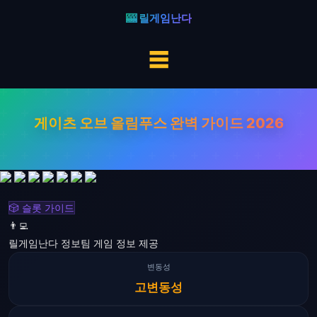
🎰 릴게임난다
☰
게이츠 오브 올림푸스 완벽 가이드 2026
🎲 슬롯 가이드
👨‍💻
릴게임난다 정보팀
게임 정보 제공
변동성
고변동성