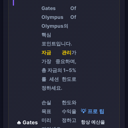
Gates Of
Olympus Of
Olympus의
핵심
포인트입니다.
자금 관리
가
가장 중요하며,
총 자금의 1~5%
를 세션 한도로
정하세요.
손실 한도와
💡 프로 팁
목표 수익을
미리 정하고
🔥 Gates
항상 예산을