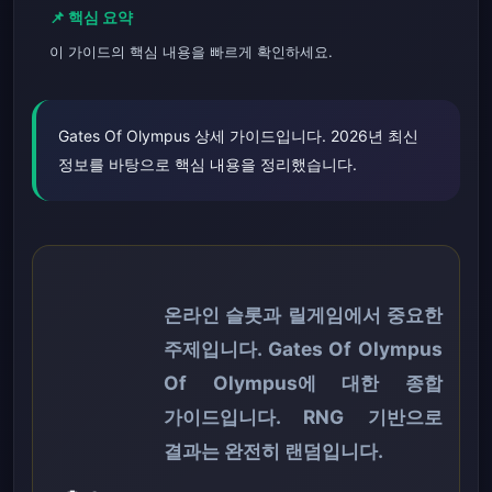
📌 핵심 요약
이 가이드의 핵심 내용을 빠르게 확인하세요.
Gates Of Olympus 상세 가이드입니다. ​2026년 최신
정보를 바탕으로 핵심 내용을 정리했습니다.
​온라인 슬롯과
릴게임
에서 중요한
주제입니다. Gates Of Olympus
Of Olympus에 대한 종합
가이드입니다. ​​RNG 기반으로
결과는 완전히 랜덤입니다.