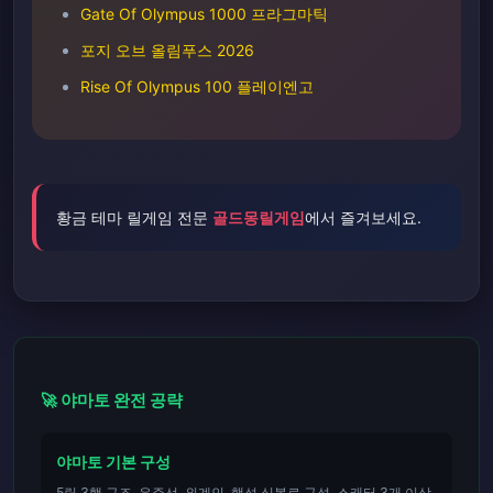
Gate Of Olympus 1000 프라그마틱
포지 오브 올림푸스 2026
Rise Of Olympus 100 플레이엔고
황금 테마 릴게임 전문
골드몽릴게임
에서 즐겨보세요.
🚀 야마토 완전 공략
야마토 기본 구성
5릴 3행 구조. 우주선, 외계인, 행성 심볼로 구성. 스캐터 3개 이상