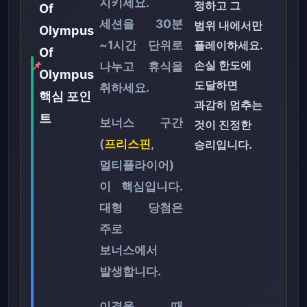
지키세요. ​​
정하고 그
Of
세션을 30분
범위 내에서만
Olympus
~1시간 단위로
플레이하세요.
Of
​손실 한도에
나누고 휴식을
Olympus
도달하면
취하세요.
핵심 포인
과감히 멈추는
트
보너스 구간
것이 진정한
(
프리스핀
,
승리입니다.
멀티플라이어)
이 핵심입니다.
대형 당첨은
주로
보너스에서
발생합니다.
이겼을 때