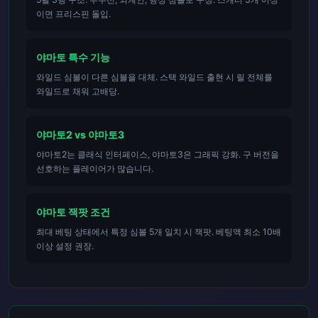
이면 프리스핀 돌입.
야마토 특수 기능
와일드 심볼이 다른 심볼을 대체. 스택 와일드 출현 시 릴 전체를
와일드로 채워 고배당.
야마토2 vs 야마토3
야마토2는 클래식 인터페이스, 야마토3은 그래픽 강화. 구 버전을
선호하는 플레이어가 많습니다.
야마토 잭팟 조건
최대 베팅 상태에서 특정 심볼 5개 일치 시 잭팟. 베팅액 최소 10배
이상 설정 권장.