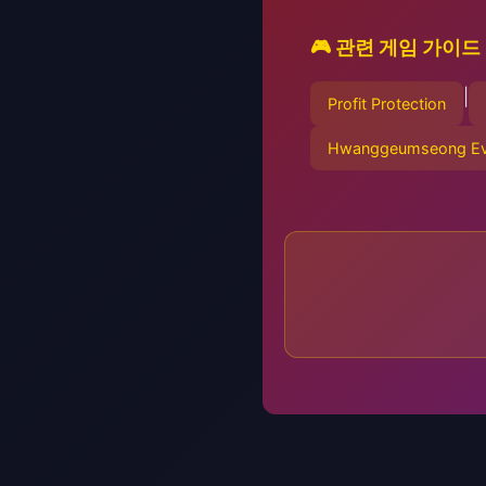
🎮 관련 게임 가이드
|
Profit Protection
Hwanggeumseong Ev