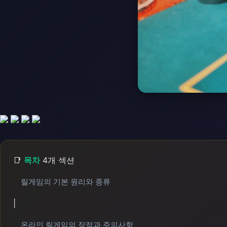
📑
목차
4개 섹션
릴게임의 기본 원리와 종류
|
온라인 릴게임의 장점과 주의사항