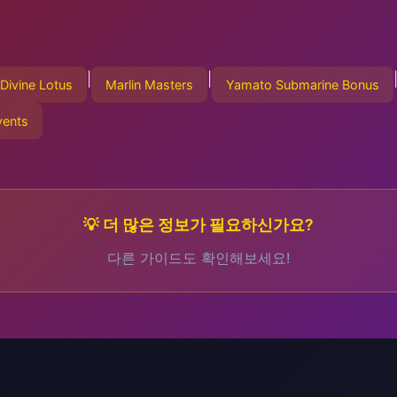
|
|
Divine Lotus
Marlin Masters
Yamato Submarine Bonus
ents
💡 더 많은 정보가 필요하신가요?
다른 가이드도 확인해보세요!