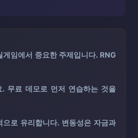
릴게임
에서 중요한 주제입니다. ​RNG
 ​무료 데모로 먼저 연습하는 것을
적으로 유리합니다. ​​변동성은 자금과