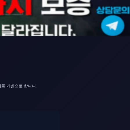
터를 기반으로 합니다.