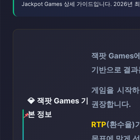
Jackpot Games 상세 가이드입니다. 202
잭팟 Games
기반으로 결과
게임을 시작하
💎 잭팟 Games 기
권장합니다.
본 정보
RTP
(환수율)
목표에 맞게 