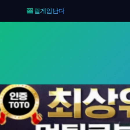
🎰 릴게임난다