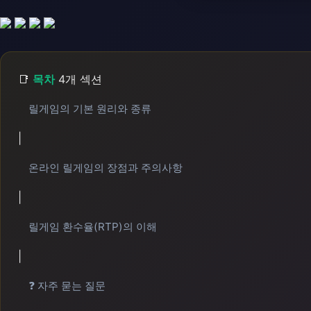
📑
목차
4개 섹션
릴게임의 기본 원리와 종류
|
온라인 릴게임의 장점과 주의사항
|
릴게임 환수율(RTP)의 이해
|
❓ 자주 묻는 질문