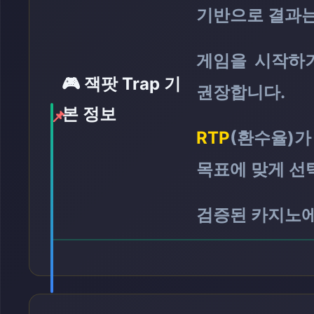
기반으로 결과는
게임을 시작하기
🎮 잭팟 Trap 기
권장합니다.
본 정보
RTP
(환수율)가
목표에 맞게 선
검증된 카지노에