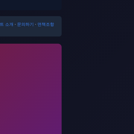
트 소개
·
문의하기
·
면책조항