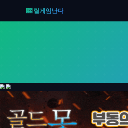
🎰 릴게임난다