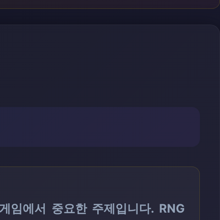
게임
에서 중요한 주제입니다. ​​RNG