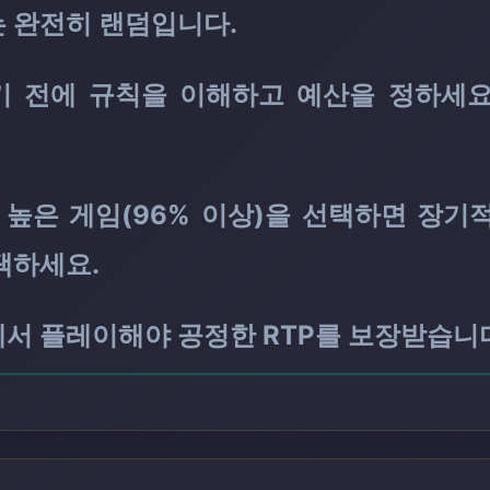
 완전히 랜덤입니다.
 전에 규칙을 이해하고 예산을 정하세요
 높은 게임(96% 이상)을 선택하면 장
택하세요.
서 플레이해야 공정한 RTP를 보장받습니