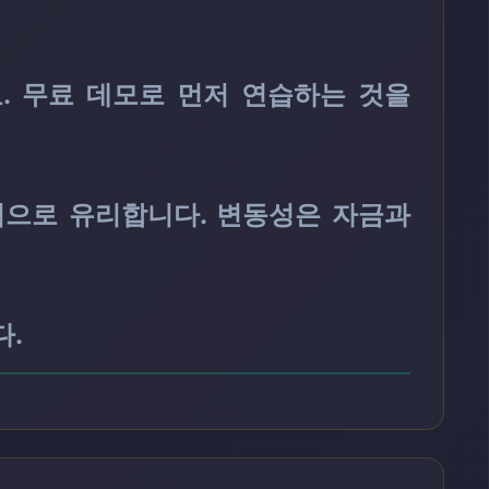
. 무료 데모로 먼저 연습하는 것을
기적으로 유리합니다. 변동성은 자금과
다.