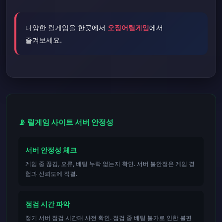
다양한 릴게임을 한곳에서
오징어릴게임
에서
즐겨보세요.
📡 릴게임 사이트 서버 안정성
서버 안정성 체크
게임 중 끊김, 오류, 베팅 누락 없는지 확인. 서버 불안정은 게임 경
험과 신뢰도에 직결.
점검 시간 파악
정기 서버 점검 시간대 사전 확인. 점검 중 베팅 불가로 인한 불편