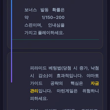
보너스 발동 확률은
약 1/150~200
스핀이며, 인내심을
가지고 플레이하세요.
​피라미드 베팅법(당첨 시 증가, 낙첨
시 감소)이 효과적입니다. 야마토
가이드 공략의 핵심은
자금
관리
입니다. 마틴게일은 위험하니
피하세요.