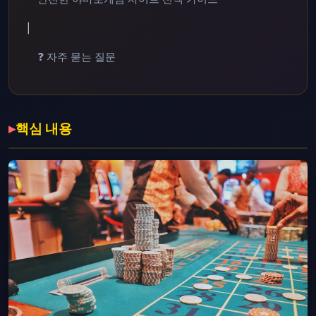
|
❓ 자주 묻는 질문
핵심 내용