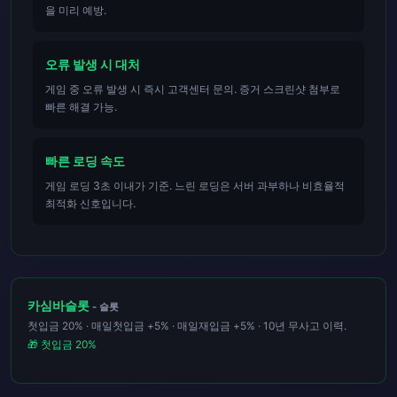
을 미리 예방.
오류 발생 시 대처
게임 중 오류 발생 시 즉시 고객센터 문의. 증거 스크린샷 첨부로
빠른 해결 가능.
빠른 로딩 속도
게임 로딩 3초 이내가 기준. 느린 로딩은 서버 과부하나 비효율적
최적화 신호입니다.
카심바슬롯
- 슬롯
첫입금 20% · 매일첫입금 +5% · 매일재입금 +5% · 10년 무사고 이력.
🎁 첫입금 20%