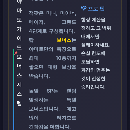
야
💡 프로 팁
마
잭팟은 미니, 마이너,
토
항상 예산을
메이저, 그랜드
정하고 그 범위
가
4단계로 구성됩니다. ​
내에서만
이
탑
보너스
는
플레이하세요.
드
야마토만의 특징으로
손실 한도에
보
최대 10층까지
도달하면
너
쌓으면 대형 보상을
과감히 멈추는
스
받습니다.
것이 진정한
시
승리입니다.
돌발 SP는 랜덤
스
발생하는 특별
템
보너스입니다. ​​예고
없이 터지므로
긴장감을 더합니다.