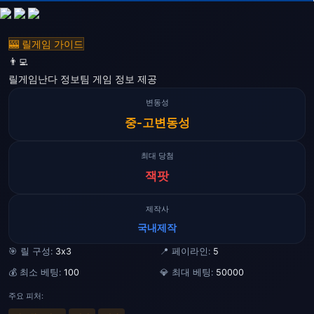
🎰 릴게임 가이드
👨‍💻
릴게임난다 정보팀
게임 정보 제공
변동성
중-고변동성
최대 당첨
잭팟
제작사
국내제작
🎯 릴 구성:
3x3
📍 페이라인:
5
💰 최소 베팅:
100
💎 최대 베팅:
50000
주요 피처: