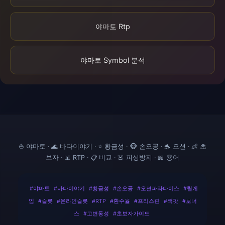
야마토 Rtp
야마토 Symbol 분석
⛵ 야마토 · 🌊 바다이야기 · ⭐ 황금성 · 🐵 손오공 · 🐬 오션 · 👶 초
보자 · 📊 RTP · 📋 비교 · 🚨 피싱방지 · 📖 용어
#야마토
#바다이야기
#황금성
#손오공
#오션파라다이스
#릴게
임
#슬롯
#온라인슬롯
#RTP
#환수율
#프리스핀
#잭팟
#보너
스
#고변동성
#초보자가이드