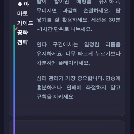
​​탑이 쌓이면 베팅을 유지하고,
🔥 야
무너지면 과감히 손절하세요. 탑
마토
쌓기를 잘 활용하세요. ​세션은 30분
가이드
~1시간 단위로 나누세요.
공략
전략
연타 구간에서는 일정한 리듬을
유지하세요. ​​너무 빠르게 누르기보다
차분하게 플레이하세요.
심리 관리가 가장 중요합니다. ​연승에
흥분하거나 연패에 좌절하지 말고
규칙을 지키세요.